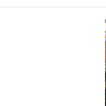
医療専門学校
浦和学院高等学校
明星幼稚園
ラブ
特定非営利活動法人アート応援隊
株式会社フラワーコミュニティ放送
Medicare Lead Japa
フードラボジャパン
特定非営利活動法人日本医療福祉機構
有限公司
台灣善合股份有限公司
Angkor-Japan Friendship