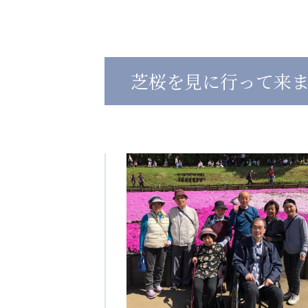
心の会
医療（共に生きる仲間達）
芝桜を見に行って来
医療法人社団 美翔会
医療法人社団 デンタルケアコミ
聖心美容クリニック
フォレストデンタルクリニッ
S-Labo（渋谷院）
教育（共に生きる仲間達）