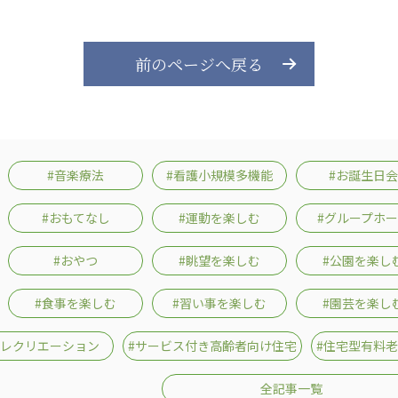
前のページへ戻る
#音楽療法
#看護小規模多機能
#お誕生日会
#おもてなし
#運動を楽しむ
#グループホ
#おやつ
#眺望を楽しむ
#公園を楽し
#食事を楽しむ
#習い事を楽しむ
#園芸を楽し
#レクリエーション
#サービス付き高齢者向け住宅
#住宅型有料
全記事一覧