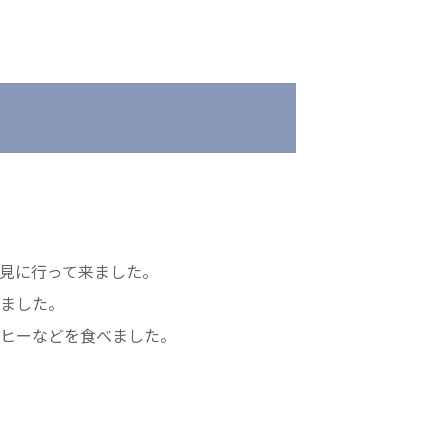
会
医療法人 京都翔医会
院
西京都病院
e クリニック
西京都クリニック
ングホーム共生園
洛桂の郷
桂寿の郷
見に行って来ました。
訪問看護ステーション秋桜
いました。
上桂の郷
ーヒーなどを食べました。
ファミリエール吉祥院