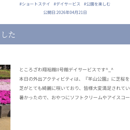
#ショートステイ
#デイサービス
#公園を楽しむ
公開日:2026年04月21日
ました
ュニティ
医療法人 共生会
医療法人社団 鴻愛
ク
松園病院介護医療院
こうのす共生病
松園第二病院
OKP with Lif
複合ケアセンターまつぞの
こうのすナーシ
ところざわ翔裕館II号館デイサービスです^_^
あげお共生の家
本日の外出アクティビティは、『羊山公園』に芝桜を
芝がとても綺麗に咲いており、皆様大変満足されて
暑かったので、おやつにソフトクリームやアイスコ