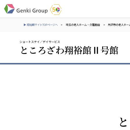
▶ 翔裕館サイトTOPページへ
>
埼玉の老人ホーム・介護施設
>
所沢市の老人ホー
ショートステイ
デイサービス
介護・福祉
ところざわ翔裕館Ⅱ号館
社会福祉法人 元気村グループ
株式会社 サンガジ
社会福祉法人元気村
株式会社日本遮蔽
社会福祉法人長寿村
サンガ共同組合
社会福祉法人長寿の里
株式会社Genkiリレ
社会福祉法人長寿の森
社会福祉法人杜の村
社会福祉法人 共生会
株式会社 アジアメデカ
と
特別養護老人ホーム 共生の家
アジアメデカ元気事
社会福祉法人 心の会