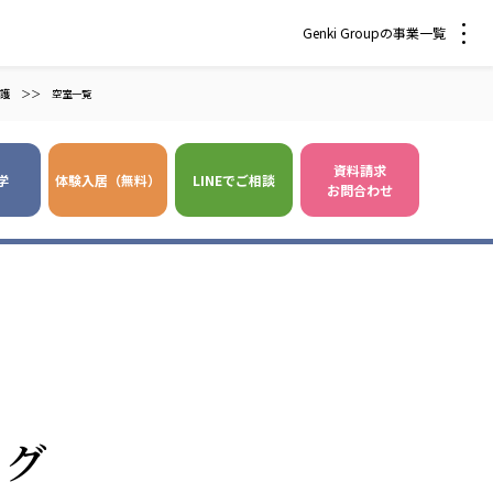
Genki Groupの事業一覧
護
＞＞
空室一覧
資料請求
学
体験入居（無料）
LINEでご相談
お問合わせ
 爽やかな風沖縄
株式会社 鷹揚館
風 中部エリア
鷹揚館
風 那覇エリア
社会福祉法人 福ふく
株式会社 せきれい
ログ
福ふく
せきれい