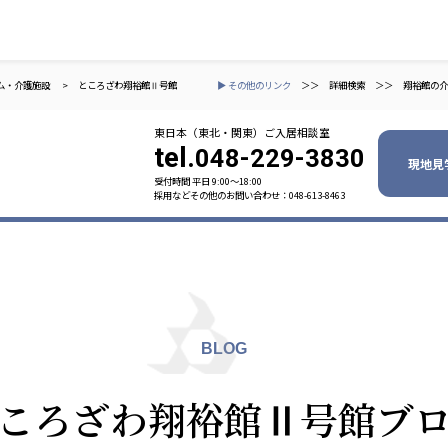
ム・介護施設
>
ところざわ翔裕館Ⅱ号館
▶ その他のリンク
＞＞
詳細検索
＞＞
翔裕館の介
東日本（東北・関東）ご入居相談室
tel.
048-229-3830
現地見
受付時間 平日 9:00〜18:00
採用などその他のお問い合わせ：048-613-8463
ャパン
一般社団法人 日本高齢者福祉協会
株式会社
技研
日本高齢者福祉協会
爽やかな
爽やかな
ーションズ
BLOG
元気事業団
株式会社 爽やかな風九州
株式会社 七星
ころざわ翔裕館Ⅱ号館ブ
業団
爽やかな風九州
七星