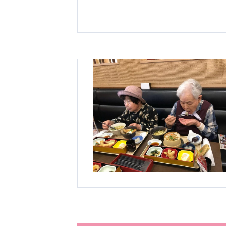
クヴィアン小学校・カンボジア日本友好共生クヴィアン中学校
海外子会社・合弁会社
瀋陽長者会
上海介護施設
広州谷豊園