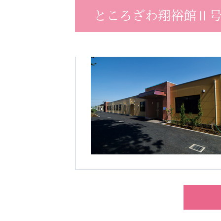
ところざわ翔裕館Ⅱ