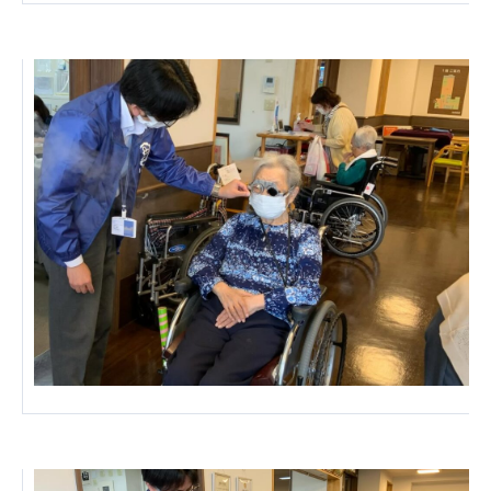
心の会
医療（共に生きる仲間達）
医療法人社団 美翔会
聖心美容クリニック
S-Labo（渋谷院）
医療法人社団 デンタルケアコミュニティ
フォレストデンタルクリニック
医療法人 共生会
松園病院介護医療院
松園第二病院
複合ケアセンターまつぞの
医療法人社団 鴻愛会
こうのす共生病院
OKP with Life クリニック
こうのすナーシングホーム共生園