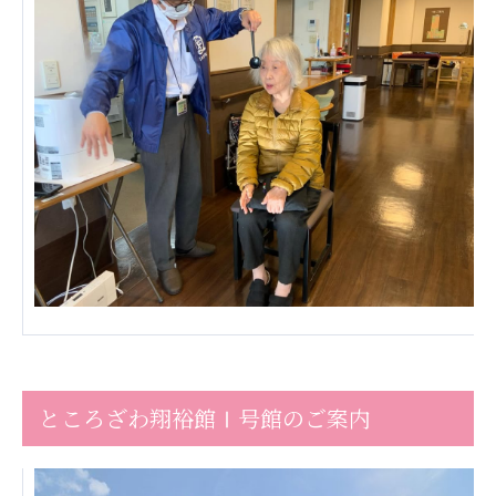
あげお共生の家
医療法人 京都翔医会
西京都病院
西京都クリニック
洛桂の郷
桂寿の郷
訪問看護ステーション秋桜
上桂の郷
ファミリエール吉祥院
教育（共に生きる仲間達）
学校法人明星学園
関東福祉専門学校
国際医療専門学校
浦和学院高等学校
ところざわ翔裕館Ⅰ号館のご案内
明星幼稚園
志学会高等学校
特定非営利活動法人ファイアーレッズメディカルスポ