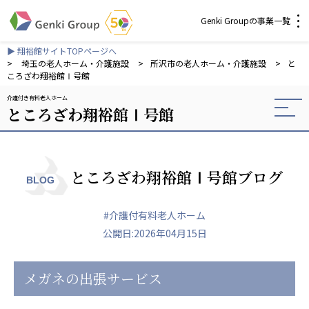
Genki Groupの事業一覧
▶ 翔裕館サイトTOPページへ
介護・福祉
>
埼玉の老人ホーム・介護施設
>
所沢市の老人ホーム・介護施設
>
と
ころざわ翔裕館Ⅰ号館
介護付き有料老人ホーム
社会福祉法人 元気村グループ
ところざわ翔裕館Ⅰ号館
社会福祉法人元気村
社会福祉法人長寿村
社会福祉法人長寿の里
社会福祉法人長寿の森
ところざわ翔裕館Ⅰ号館ブログ
BLOG
社会福祉法人杜の村
#介護付有料老人ホーム
株式会社 サンガジャパン
公開日:2026年04月15日
株式会社日本遮蔽技研
サンガ共同組合
株式会社Genkiリレーションズ
メガネの出張サービス
一般社団法人 日本高齢者福祉協会