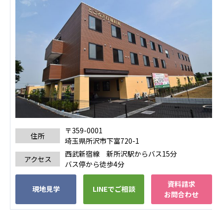
ーツクラブ
特定非営利活動法人アート応援隊
その他
Mediclude
株式会社アジアメデカ元気事業団
株式会社フラワーコミュニティ放送
Medicare Lead Japan
株式会社日本医科学研究所
〒359-0001
住所
埼玉県所沢市下富720-1
特定非営利活動法人共生フォーラム
西武新宿線 新所沢駅からバス15分
アクセス
バス停から徒歩4分
一般社団法人フードラボジャパン
資料請求
現地見学
LINEでご相談
特定非営利活動法人日本医療福祉機構
お問合わせ
株式会社アメックファーマシー