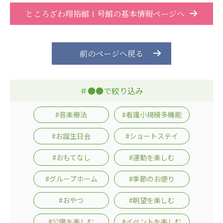
株式会社エネクト
株式会社 G.com R＆M
ところざわ翔裕館Ⅰ号館の基本情報ページへ
海外
海外グループ会社
前のページへ戻る
美迪克（上海）商务咨询有限公司
共生（大連）商務諮詢有限公司
台灣善合股份有限公司
＃●●で絞り込み
Angkor-Japan Friendship International
Hospital
#音楽療法
#看護小規模多機能
クヴィアン小学校・カンボジア日本友好共生クヴ
ィアン中学校
#お誕生日会
#ショートステイ
カンボジア日本友好技術教育センター
#おもてなし
#運動を楽しむ
NGO共生の家
G-COM JOINT STOCK COMPANY
#グループホーム
#季節のお便り
海外子会社・合弁会社
#おやつ
#眺望を楽しむ
瀋陽長者会
上海介護施設
#公園を楽しむ
#イベントを楽しむ