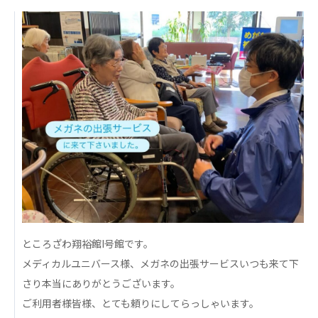
日本高齢者福祉協会
株式会社 爽やかな風沖縄
株式会社 鷹揚館
爽やかな風 中部エリア
鷹揚館
爽やかな風 那覇エリア
社会福祉法人 共生会
特別養護老人ホーム 共生の家
株式会社 アジアメデカ元気事業団
アジアメデカ元気事業団
株式会社 爽やかな風九州
株式会社 七星
爽やかな風九州
七星
ところざわ翔裕館I号館です。
社会福祉法人 福ふく
株式会社 せきれい
メディカルユニバース様、メガネの出張サービスいつも来て下
福ふく
せきれい
さり本当にありがとうございます。
ご利用者様皆様、とても頼りにしてらっしゃいます。
社会福祉法人 心の会