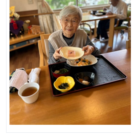
あげお共生の家
医療法人 京都翔医会
西京都病院
西京都クリニック
洛桂の郷
桂寿の郷
訪問看護ステーション秋桜
上桂の郷
ファミリエール吉祥院
教育（共に生きる仲間達）
学校法人明星学園
関東福祉専門学校
国際医療専門学校
浦和学院高等学校
明星幼稚園
志学会高等学校
特定非営利活動法人ファイアーレッズメディカルスポ