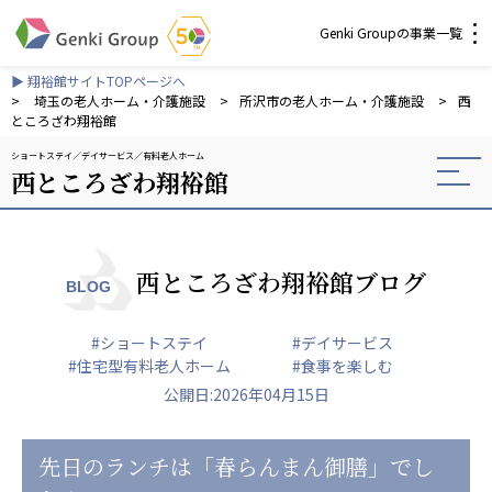
Genki Groupの事業一覧
▶ 翔裕館サイトTOPページへ
介護・福祉
>
埼玉の老人ホーム・介護施設
>
所沢市の老人ホーム・介護施設
>
西
ところざわ翔裕館
ショートステイ
デイサービス
有料老人ホーム
社会福祉法人 元気村グループ
西ところざわ翔裕館
社会福祉法人元気村
社会福祉法人長寿村
社会福祉法人長寿の里
社会福祉法人長寿の森
西ところざわ翔裕館ブログ
BLOG
社会福祉法人杜の村
#ショートステイ
#デイサービス
株式会社 サンガジャパン
#住宅型有料老人ホーム
#食事を楽しむ
株式会社日本遮蔽技研
公開日:2026年04月15日
サンガ共同組合
株式会社Genkiリレーションズ
先日のランチは「春らんまん御膳」でし
一般社団法人 日本高齢者福祉協会