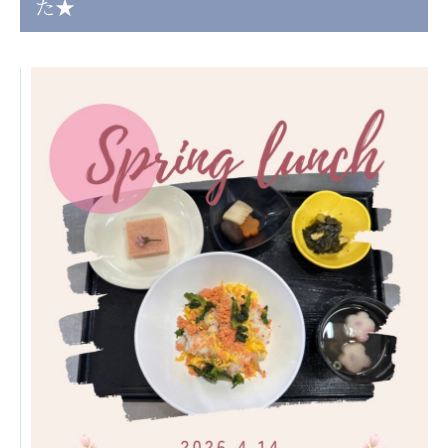
た★
日本高齢者福祉協会
株式会社 爽やかな風沖縄
株式会社 鷹揚館
爽やかな風 中部エリア
鷹揚館
爽やかな風 那覇エリア
社会福祉法人 共生会
特別養護老人ホーム 共生の家
株式会社 アジアメデカ元気事業団
アジアメデカ元気事業団
株式会社 爽やかな風九州
株式会社 七星
爽やかな風九州
七星
社会福祉法人 福ふく
株式会社 せきれい
福ふく
せきれい
社会福祉法人 心の会