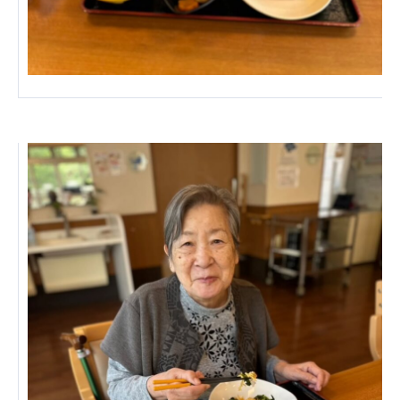
株式会社エネクト
株式会社 G.com R＆M
海外
海外グループ会社
美迪克（上海）商务咨询有限公司
共生（大連）商務諮詢有限公司
台灣善合股份有限公司
Angkor-Japan Friendship International
Hospital
クヴィアン小学校・カンボジア日本友好共生クヴ
ィアン中学校
カンボジア日本友好技術教育センター
NGO共生の家
G-COM JOINT STOCK COMPANY
海外子会社・合弁会社
瀋陽長者会
上海介護施設