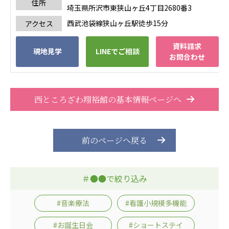
住所
埼玉県所沢市東狭山ヶ丘4丁目2680番3
西武池袋線狭山ヶ丘駅徒歩15分
アクセス
資料請求
現地見学
LINEでご相談
お問合わせ
西ところざわ翔裕館の基本情報ページへ
前のページへ戻る
＃●●で絞り込み
#音楽療法
#看護小規模多機能
#お誕生日会
#ショートステイ