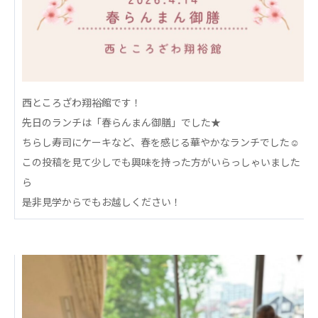
心の会
医療（共に生きる仲間達）
医療法人社団 美翔会
聖心美容クリニック
S-Labo（渋谷院）
西ところざわ翔裕館です！
先日のランチは「春らんまん御膳」でした★
医療法人社団 デンタルケアコミュニティ
ちらし寿司にケーキなど、春を感じる華やかなランチでした☺
フォレストデンタルクリニック
この投稿を見て少しでも興味を持った方がいらっしゃいました
医療法人 共生会
ら
松園病院介護医療院
是非見学からでもお越しください！
松園第二病院
複合ケアセンターまつぞの
医療法人社団 鴻愛会
こうのす共生病院
OKP with Life クリニック
こうのすナーシングホーム共生園