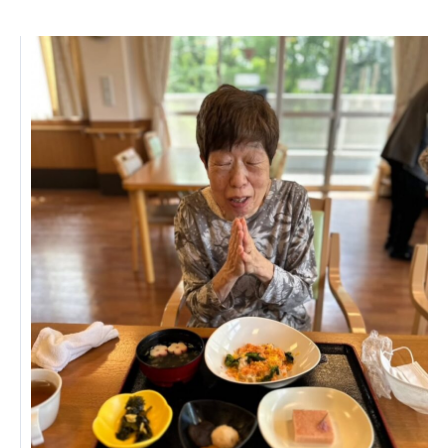
ーツクラブ
特定非営利活動法人アート応援隊
その他
Mediclude
株式会社アジアメデカ元気事業団
株式会社フラワーコミュニティ放送
Medicare Lead Japan
株式会社日本医科学研究所
特定非営利活動法人共生フォーラム
一般社団法人フードラボジャパン
特定非営利活動法人日本医療福祉機構
株式会社アメックファーマシー