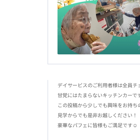
学校法人明星学園
関東福祉専門学校
国際
特定非営利活動法人ファイアーレッズメディカルスポーツク
その他
Mediclude
株式会社アジアメデカ元気事業団
特定非営利活動法人共生フォーラム
一般社団法人
株式会社エネクト
株式会社 G.com R＆M
デイサービスのご利用者様は全員チ
甘党にはたまらないキッチンカーで
この投稿から少しでも興味をお持ち
海外
見学からでも是非お越しください！
海外グループ会社
豪華なパフェに皆様もご満足です☺
美迪克（上海）商务咨询有限公司
共生（大連）商務諮詢