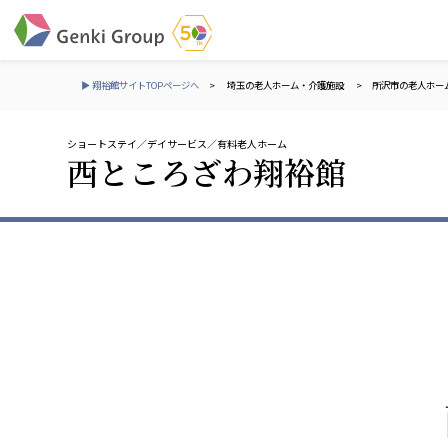
▶ 翔裕館サイトTOPページへ
>
埼玉の老人ホーム・介護施設
>
所沢市の老人ホー
ショートステイ
デイサービス
有料老人ホーム
介護・福祉
西ところざわ翔裕館
社会福祉法人 元気村グループ
株式会社 サンガジ
社会福祉法人元気村
株式会社日本遮蔽
社会福祉法人長寿村
サンガ共同組合
社会福祉法人長寿の里
株式会社Genkiリレ
社会福祉法人長寿の森
社会福祉法人杜の村
社会福祉法人 共生会
株式会社 アジアメデカ
特別養護老人ホーム 共生の家
アジアメデカ元気事
社会福祉法人 心の会