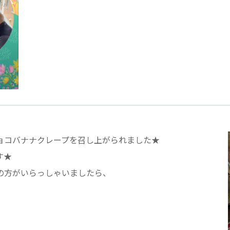
医療専門学校
浦和学院高等学校
明星幼稚園
ラブ
特定非営利活動法人アート応援隊
株式会社フラワーコミュニティ放送
Medicare Lead Japa
フードラボジャパン
特定非営利活動法人日本医療福祉機構
ョコバナナクレープを召し上がられました★
す★
の方がいらっしゃいましたら、
有限公司
台灣善合股份有限公司
Angkor-Japan Friendship