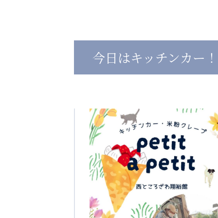
心の会
医療（共に生きる仲間達）
今日はキッチンカー！
医療法人社団 美翔会
医療法人社団 デンタルケアコミ
聖心美容クリニック
フォレストデンタルクリニッ
S-Labo（渋谷院）
教育（共に生きる仲間達）