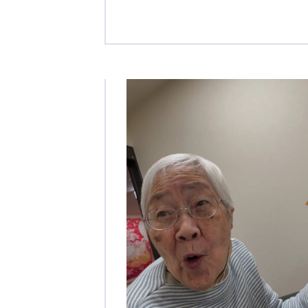
クヴィアン小学校・カンボジア日本友好共生クヴィアン中学校
海外子会社・合弁会社
瀋陽長者会
上海介護施設
広州谷豊園