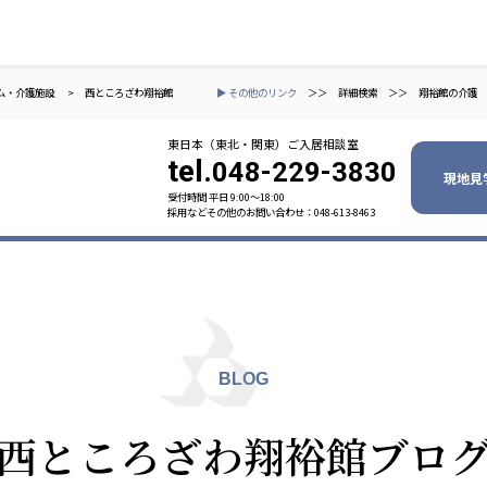
ム・介護施設
>
西ところざわ翔裕館
▶ その他のリンク
＞＞
詳細検索
＞＞
翔裕館の介護
東日本（東北・関東）ご入居相談室
tel.
048-229-3830
現地見
受付時間 平日 9:00〜18:00
採用などその他のお問い合わせ：048-613-8463
ャパン
一般社団法人 日本高齢者福祉協会
株式会社
技研
日本高齢者福祉協会
爽やかな
爽やかな
ーションズ
BLOG
元気事業団
株式会社 爽やかな風九州
株式会社 七星
西ところざわ翔裕館ブロ
業団
爽やかな風九州
七星