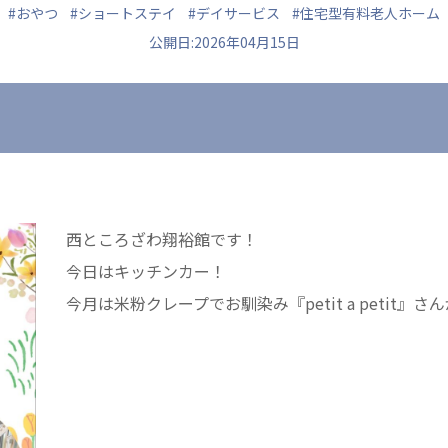
#おやつ
#ショートステイ
#デイサービス
#住宅型有料老人ホーム
公開日:2026年04月15日
ュニティ
医療法人 共生会
医療法人社団 鴻愛
ク
松園病院介護医療院
こうのす共生病
松園第二病院
OKP with Lif
複合ケアセンターまつぞの
こうのすナーシ
西ところざわ翔裕館です！
あげお共生の家
今日はキッチンカー！
今月は米粉クレープでお馴染み『petit a petit』