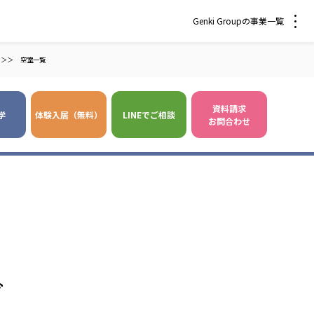
Genki Groupの事業一覧
＞＞
空室一覧
資料請求
学
体験入居（無料）
LINEでご相談
お問合わせ
 爽やかな風沖縄
株式会社 鷹揚館
風 中部エリア
鷹揚館
風 那覇エリア
社会福祉法人 福ふく
株式会社 せきれい
グ
福ふく
せきれい