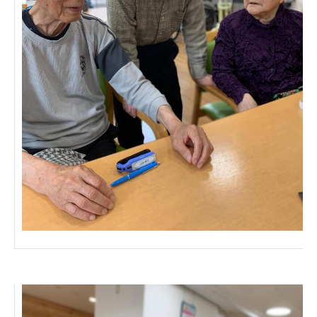
あげお共生の家
医療法人 京都翔医会
西京都病院
西京都クリニック
洛桂の郷
桂寿の郷
訪問看護ステーション秋桜
上桂の郷
ファミリエール吉祥院
教育（共に生きる仲間達）
学校法人明星学園
関東福祉専門学校
国際医療専門学校
浦和学院高等学校
明星幼稚園
志学会高等学校
特定非営利活動法人ファイアーレッズメディカルスポ