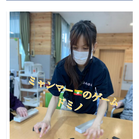
日本高齢者福祉協会
株式会社 爽やかな風沖縄
株式会社 鷹揚館
爽やかな風 中部エリア
鷹揚館
爽やかな風 那覇エリア
社会福祉法人 共生会
特別養護老人ホーム 共生の家
株式会社 アジアメデカ元気事業団
アジアメデカ元気事業団
株式会社 爽やかな風九州
株式会社 七星
爽やかな風九州
七星
社会福祉法人 福ふく
株式会社 せきれい
福ふく
せきれい
社会福祉法人 心の会