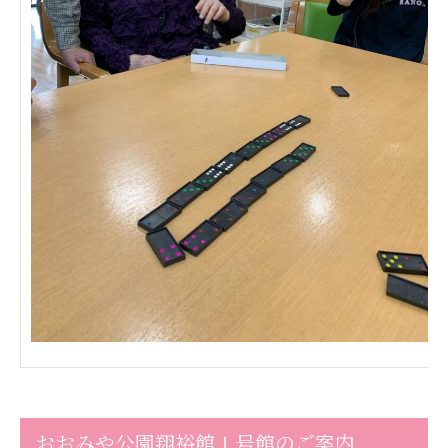
おおみや公園翔裕館Ⅰ号館のご案内