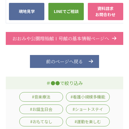
資料請求
現地見学
LINEでご相談
お問合わせ
おおみや公園翔裕館Ⅰ号館の基本情報ページへ
前のページへ戻る
＃●●で絞り込み
#音楽療法
#看護小規模多機能
#お誕生日会
#ショートステイ
#おもてなし
#運動を楽しむ