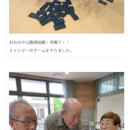
心の会
医療（共に生きる仲間達）
医療法人社団 美翔会
聖心美容クリニック
S-Labo（渋谷院）
おおみや公園翔裕館Ⅰ号館で！！
ミャンマーのゲームをやりました。
医療法人社団 デンタルケアコミュニティ
フォレストデンタルクリニック
医療法人 共生会
松園病院介護医療院
松園第二病院
複合ケアセンターまつぞの
医療法人社団 鴻愛会
こうのす共生病院
OKP with Life クリニック
こうのすナーシングホーム共生園