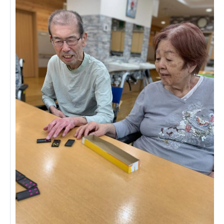
ーツクラブ
特定非営利活動法人アート応援隊
その他
Mediclude
株式会社アジアメデカ元気事業団
株式会社フラワーコミュニティ放送
Medicare Lead Japan
株式会社日本医科学研究所
特定非営利活動法人共生フォーラム
一般社団法人フードラボジャパン
特定非営利活動法人日本医療福祉機構
株式会社アメックファーマシー