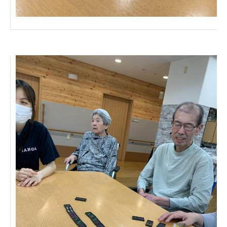
株式会社エネクト
株式会社 G.com R＆M
海外
海外グループ会社
美迪克（上海）商务咨询有限公司
共生（大連）商務諮詢有限公司
台灣善合股份有限公司
Angkor-Japan Friendship International
Hospital
クヴィアン小学校・カンボジア日本友好共生クヴ
ィアン中学校
カンボジア日本友好技術教育センター
NGO共生の家
G-COM JOINT STOCK COMPANY
海外子会社・合弁会社
瀋陽長者会
上海介護施設