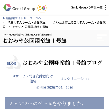
Genki Groupの事業一覧
▶ 翔裕館サイトTOPページへ
介護・福祉
>
埼玉の老人ホーム・介護施設
>
さいたま市見沼区の老人ホーム・介護施
設
>
おおみや公園翔裕館Ⅰ号館
サービス付き高齢者住宅（特定施設入居者介護指定施設）
社会福祉法人 元気村グループ
おおみや公園翔裕館Ⅰ号館
社会福祉法人元気村
社会福祉法人長寿村
社会福祉法人長寿の里
社会福祉法人長寿の森
おおみや公園翔裕館Ⅰ号館ブログ
BLOG
社会福祉法人杜の村
#サービス付き高齢者向け
株式会社 サンガジャパン
#レクリエーション
住宅
株式会社日本遮蔽技研
公開日:2026年04月10日
サンガ共同組合
株式会社Genkiリレーションズ
ミャンマーのゲームをやりました。
一般社団法人 日本高齢者福祉協会