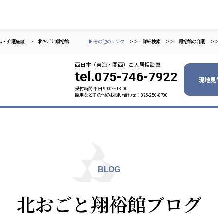
ム・介護施設
>
北おごと翔裕館
▶ その他のリンク
＞＞
詳細検索
＞＞
翔裕館の介護
＞
西日本（東海・関西）ご入居相談室
tel.
075-746-7922
現地見
受付時間 平日 9:00〜18:00
採用などその他のお問い合わせ：075-256-8700
ャパン
一般社団法人 日本高齢者福祉協会
株式会社
技研
日本高齢者福祉協会
爽やかな
爽やかな
ーションズ
BLOG
元気事業団
株式会社 爽やかな風九州
株式会社 七星
北おごと翔裕館ブログ
業団
爽やかな風九州
七星