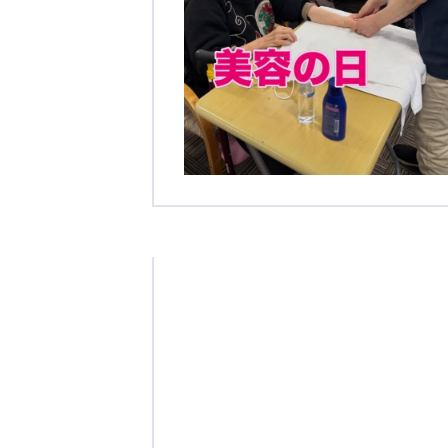
学校法人明星学園
関東福祉専門学校
国際
特定非営利活動法人ファイアーレッズメディカルスポーツク
その他
Mediclude
株式会社アジアメデカ元気事業団
特定非営利活動法人共生フォーラム
一般社団法人
株式会社エネクト
株式会社 G.com R＆M
海外
海外グループ会社
美迪克（上海）商务咨询有限公司
共生（大連）商務諮詢