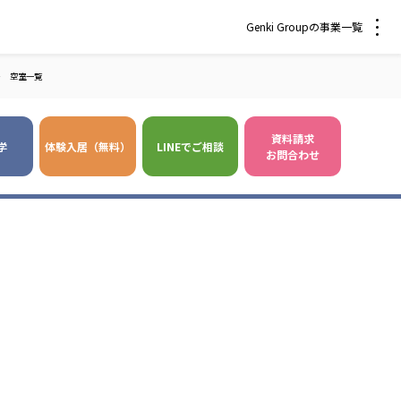
Genki Groupの事業一覧
＞
空室一覧
資料請求
学
体験入居（無料）
LINEでご相談
お問合わせ
 爽やかな風沖縄
株式会社 鷹揚館
風 中部エリア
鷹揚館
風 那覇エリア
社会福祉法人 福ふく
株式会社 せきれい
福ふく
せきれい