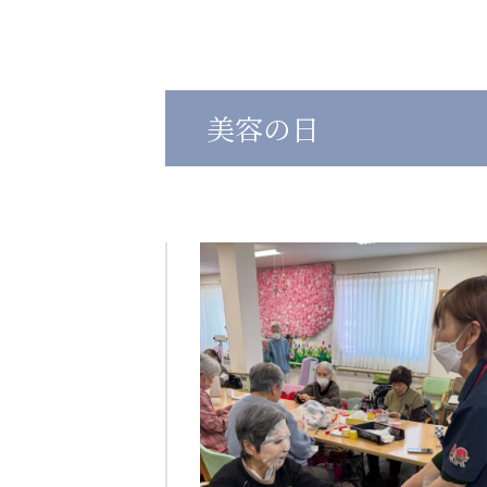
心の会
医療（共に生きる仲間達）
美容の日
医療法人社団 美翔会
医療法人社団 デンタルケアコミ
聖心美容クリニック
フォレストデンタルクリニッ
S-Labo（渋谷院）
教育（共に生きる仲間達）