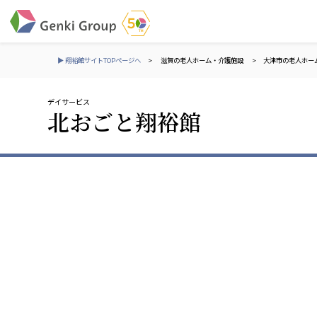
▶ 翔裕館サイトTOPページへ
>
滋賀の老人ホーム・介護施設
>
大津市の老人ホー
デイサービス
介護・福祉
北おごと翔裕館
社会福祉法人 元気村グループ
株式会社 サンガジ
社会福祉法人元気村
株式会社日本遮蔽
社会福祉法人長寿村
サンガ共同組合
社会福祉法人長寿の里
株式会社Genkiリレ
社会福祉法人長寿の森
社会福祉法人杜の村
社会福祉法人 共生会
株式会社 アジアメデカ
特別養護老人ホーム 共生の家
アジアメデカ元気事
社会福祉法人 心の会