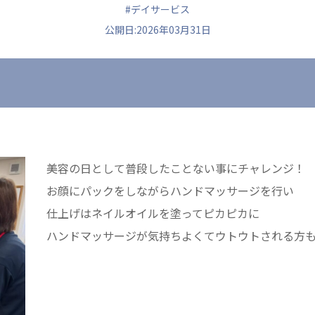
#デイサービス
公開日:2026年03月31日
ュニティ
医療法人 共生会
医療法人社団 鴻愛
ク
松園病院介護医療院
こうのす共生病
松園第二病院
OKP with Lif
複合ケアセンターまつぞの
こうのすナーシ
美容の日として普段したことない事にチャレンジ！
あげお共生の家
お顔にパックをしながらハンドマッサージを行い
仕上げはネイルオイルを塗ってピカピカに
ハンドマッサージが気持ちよくてウトウトされる方