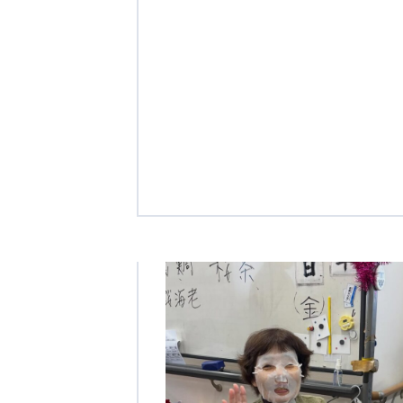
クヴィアン小学校・カンボジア日本友好共生クヴィアン中学校
海外子会社・合弁会社
瀋陽長者会
上海介護施設
広州谷豊園