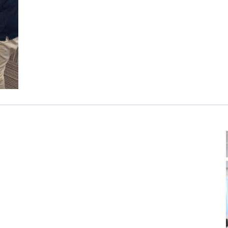
医療専門学校
浦和学院高等学校
明星幼稚園
ラブ
特定非営利活動法人アート応援隊
株式会社フラワーコミュニティ放送
Medicare Lead Japa
フードラボジャパン
特定非営利活動法人日本医療福祉機構
有限公司
台灣善合股份有限公司
Angkor-Japan Friendship