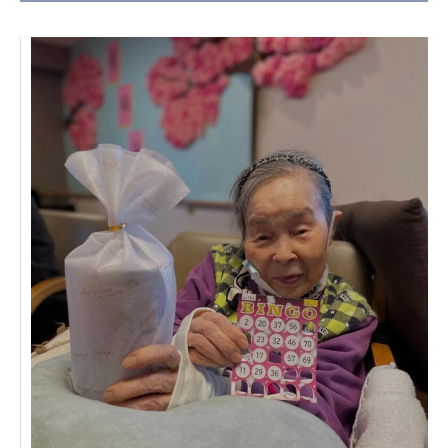
日本高齢者福祉協会
株式会社 爽やかな風沖縄
株式会社 鷹揚館
爽やかな風 中部エリア
鷹揚館
爽やかな風 那覇エリア
社会福祉法人 共生会
特別養護老人ホーム 共生の家
株式会社 アジアメデカ元気事業団
アジアメデカ元気事業団
株式会社 爽やかな風九州
株式会社 七星
爽やかな風九州
七星
社会福祉法人 福ふく
株式会社 せきれい
福ふく
せきれい
社会福祉法人 心の会