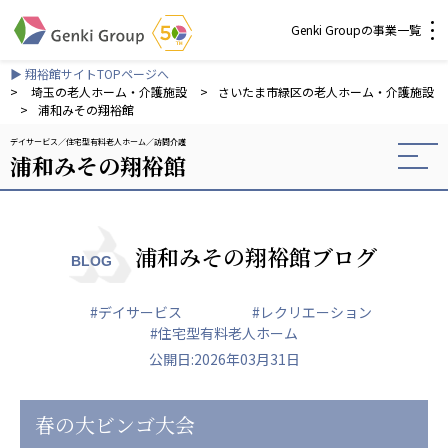
Genki Groupの事業一覧
▶ 翔裕館サイトTOPページへ
介護・福祉
>
埼玉の老人ホーム・介護施設
>
さいたま市緑区の老人ホーム・介護施設
>
浦和みその翔裕館
デイサービス
住宅型有料老人ホーム
訪問介護
社会福祉法人 元気村グループ
浦和みその翔裕館
社会福祉法人元気村
社会福祉法人長寿村
社会福祉法人長寿の里
社会福祉法人長寿の森
浦和みその翔裕館ブログ
BLOG
社会福祉法人杜の村
#デイサービス
#レクリエーション
株式会社 サンガジャパン
#住宅型有料老人ホーム
株式会社日本遮蔽技研
公開日:2026年03月31日
サンガ共同組合
株式会社Genkiリレーションズ
春の大ビンゴ大会
一般社団法人 日本高齢者福祉協会