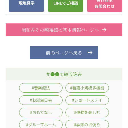
現地見学
LINEでご相談
お問合わせ
浦和みその翔裕館の基本情報ページへ
前のページへ戻る
＃●●で絞り込み
#音楽療法
#看護小規模多機能
#お誕生日会
#ショートステイ
#おもてなし
#運動を楽しむ
#グループホーム
#季節のお便り