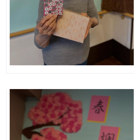
株式会社エネクト
株式会社 G.com R＆M
海外
海外グループ会社
美迪克（上海）商务咨询有限公司
共生（大連）商務諮詢有限公司
台灣善合股份有限公司
Angkor-Japan Friendship International
Hospital
クヴィアン小学校・カンボジア日本友好共生クヴ
ィアン中学校
カンボジア日本友好技術教育センター
NGO共生の家
G-COM JOINT STOCK COMPANY
海外子会社・合弁会社
瀋陽長者会
上海介護施設