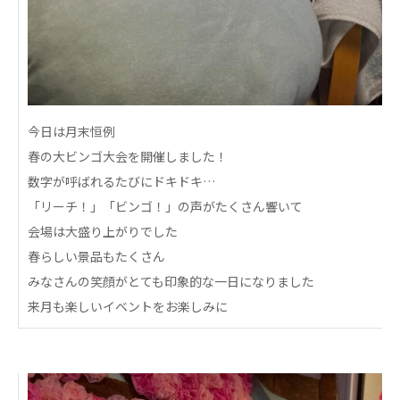
心の会
医療（共に生きる仲間達）
医療法人社団 美翔会
聖心美容クリニック
S-Labo（渋谷院）
今日は月末恒例
春の大ビンゴ大会を開催しました！
医療法人社団 デンタルケアコミュニティ
数字が呼ばれるたびにドキドキ…
フォレストデンタルクリニック
「リーチ！」「ビンゴ！」の声がたくさん響いて
医療法人 共生会
会場は大盛り上がりでした
松園病院介護医療院
春らしい景品もたくさん
松園第二病院
みなさんの笑顔がとても印象的な一日になりました
複合ケアセンターまつぞの
来月も楽しいイベントをお楽しみに
医療法人社団 鴻愛会
こうのす共生病院
OKP with Life クリニック
こうのすナーシングホーム共生園