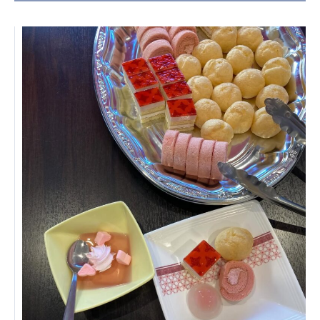
日本高齢者福祉協会
株式会社 爽やかな風沖縄
株式会社 鷹揚館
爽やかな風 中部エリア
鷹揚館
爽やかな風 那覇エリア
社会福祉法人 共生会
特別養護老人ホーム 共生の家
株式会社 アジアメデカ元気事業団
アジアメデカ元気事業団
株式会社 爽やかな風九州
株式会社 七星
爽やかな風九州
七星
社会福祉法人 福ふく
株式会社 せきれい
福ふく
せきれい
社会福祉法人 心の会