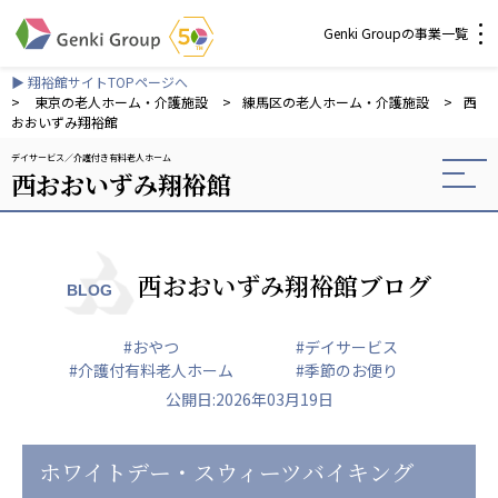
Genki Groupの事業一覧
▶ 翔裕館サイトTOPページへ
介護・福祉
>
東京の老人ホーム・介護施設
>
練馬区の老人ホーム・介護施設
>
西
おおいずみ翔裕館
デイサービス
介護付き有料老人ホーム
社会福祉法人 元気村グループ
西おおいずみ翔裕館
社会福祉法人元気村
社会福祉法人長寿村
社会福祉法人長寿の里
社会福祉法人長寿の森
西おおいずみ翔裕館ブログ
BLOG
社会福祉法人杜の村
#おやつ
#デイサービス
株式会社 サンガジャパン
#介護付有料老人ホーム
#季節のお便り
株式会社日本遮蔽技研
公開日:2026年03月19日
サンガ共同組合
株式会社Genkiリレーションズ
ホワイトデー・スウィーツバイキング
一般社団法人 日本高齢者福祉協会