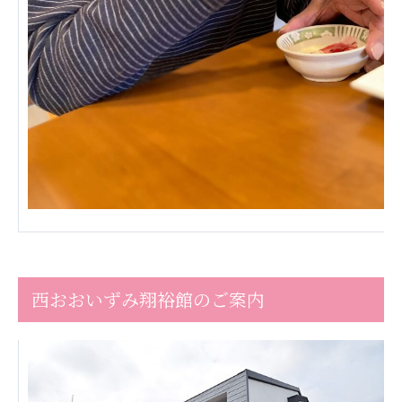
株式会社エネクト
株式会社 G.com R＆M
海外
海外グループ会社
美迪克（上海）商务咨询有限公司
共生（大連）商務諮詢有限公司
台灣善合股份有限公司
Angkor-Japan Friendship International
Hospital
クヴィアン小学校・カンボジア日本友好共生クヴ
ィアン中学校
カンボジア日本友好技術教育センター
NGO共生の家
西おおいずみ翔裕館のご案内
G-COM JOINT STOCK COMPANY
海外子会社・合弁会社
瀋陽長者会
上海介護施設