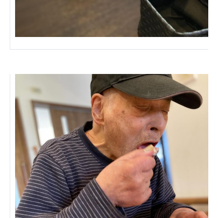
ーツクラブ
特定非営利活動法人アート応援隊
その他
Mediclude
株式会社アジアメデカ元気事業団
株式会社フラワーコミュニティ放送
Medicare Lead Japan
株式会社日本医科学研究所
特定非営利活動法人共生フォーラム
一般社団法人フードラボジャパン
特定非営利活動法人日本医療福祉機構
株式会社アメックファーマシー