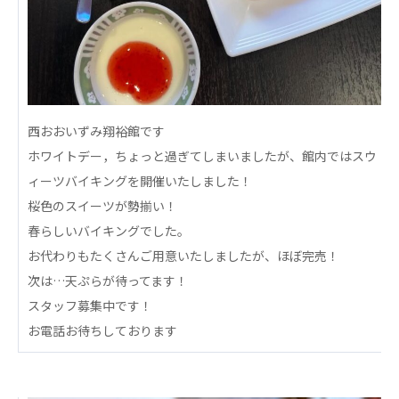
心の会
医療（共に生きる仲間達）
医療法人社団 美翔会
聖心美容クリニック
S-Labo（渋谷院）
西おおいずみ翔裕館です
ホワイトデー，ちょっと過ぎてしまいましたが、館内ではスウ
医療法人社団 デンタルケアコミュニティ
ィーツバイキングを開催いたしました！
フォレストデンタルクリニック
桜色のスイーツが勢揃い！
医療法人 共生会
春らしいバイキングでした。
松園病院介護医療院
お代わりもたくさんご用意いたしましたが、ほぼ完売！
松園第二病院
次は…天ぷらが待ってます！
複合ケアセンターまつぞの
スタッフ募集中です！
医療法人社団 鴻愛会
お電話お待ちしております
こうのす共生病院
OKP with Life クリニック
こうのすナーシングホーム共生園