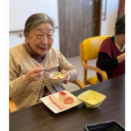
あげお共生の家
医療法人 京都翔医会
西京都病院
西京都クリニック
洛桂の郷
桂寿の郷
訪問看護ステーション秋桜
上桂の郷
ファミリエール吉祥院
教育（共に生きる仲間達）
学校法人明星学園
関東福祉専門学校
国際医療専門学校
浦和学院高等学校
明星幼稚園
志学会高等学校
特定非営利活動法人ファイアーレッズメディカルスポ