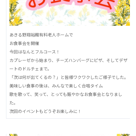
心の会
医療（共に生きる仲間達）
医療法人社団 美翔会
聖心美容クリニック
あきる野翔裕館有料老人ホームで
S-Labo（渋谷院）
お食事会を開催
今回はなんとフルコース！
医療法人社団 デンタルケアコミュニティ
カプレーゼから始まり、チーズハンバーグにピザ、そしてデザ
フォレストデンタルクリニック
ートのドルチェまで。
医療法人 共生会
「次は何が出てくるの？」と皆様ワクワクしたご様子でした。
松園病院介護医療院
美味しい食事の後は、みんなで楽しく合唱タイム
松園第二病院
歌を歌って、笑って、とっても賑やかなお食事会となりまし
複合ケアセンターまつぞの
た。
次回のイベントもどうぞお楽しみに！
医療法人社団 鴻愛会
こうのす共生病院
OKP with Life クリニック
こうのすナーシングホーム共生園