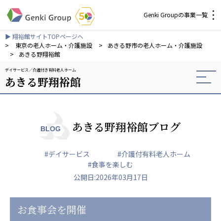
Genki Groupの事業一覧
▶ 翔裕館サイトTOPページへ
介護・福祉
>
東京の老人ホーム・介護施設
>
あきる野市の老人ホーム・介護施設
>
あきる野翔裕館
デイサービス
介護付き有料老人ホーム
社会福祉法人 元気村グループ
あきる野翔裕館
社会福祉法人元気村
社会福祉法人長寿村
社会福祉法人長寿の里
社会福祉法人長寿の森
あきる野翔裕館ブログ
BLOG
社会福祉法人杜の村
#デイサービス
#介護付有料老人ホーム
株式会社 サンガジャパン
#食事を楽しむ
株式会社日本遮蔽技研
公開日:2026年03月17日
サンガ共同組合
株式会社Genkiリレーションズ
お食事会を開催
一般社団法人 日本高齢者福祉協会