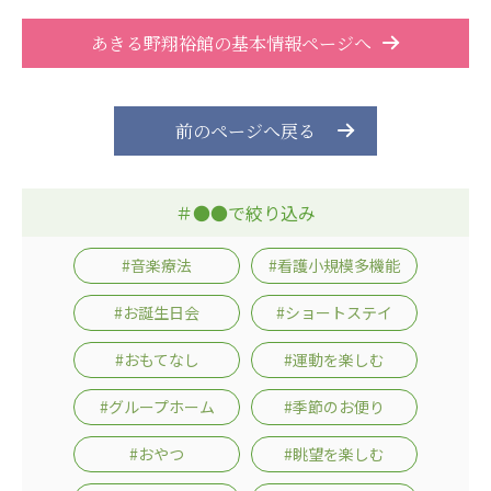
あきる野翔裕館の基本情報ページへ
前のページへ戻る
＃●●で絞り込み
#音楽療法
#看護小規模多機能
#お誕生日会
#ショートステイ
#おもてなし
#運動を楽しむ
#グループホーム
#季節のお便り
#おやつ
#眺望を楽しむ