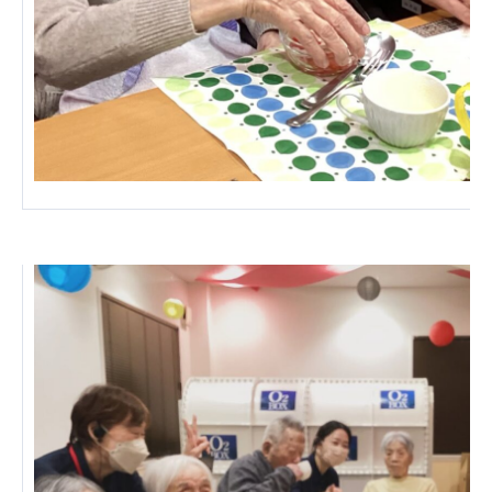
株式会社エネクト
株式会社 G.com R＆M
海外
海外グループ会社
美迪克（上海）商务咨询有限公司
共生（大連）商務諮詢有限公司
台灣善合股份有限公司
Angkor-Japan Friendship International
Hospital
クヴィアン小学校・カンボジア日本友好共生クヴ
ィアン中学校
カンボジア日本友好技術教育センター
NGO共生の家
G-COM JOINT STOCK COMPANY
海外子会社・合弁会社
瀋陽長者会
上海介護施設