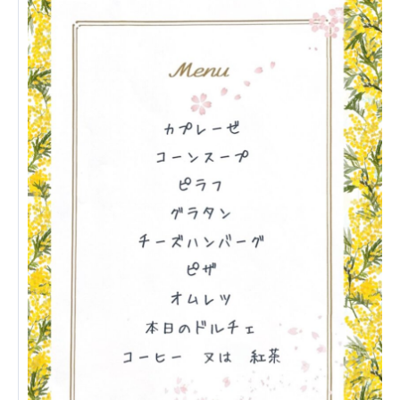
あげお共生の家
医療法人 京都翔医会
西京都病院
西京都クリニック
洛桂の郷
桂寿の郷
訪問看護ステーション秋桜
上桂の郷
ファミリエール吉祥院
教育（共に生きる仲間達）
学校法人明星学園
関東福祉専門学校
国際医療専門学校
浦和学院高等学校
明星幼稚園
志学会高等学校
特定非営利活動法人ファイアーレッズメディカルスポ