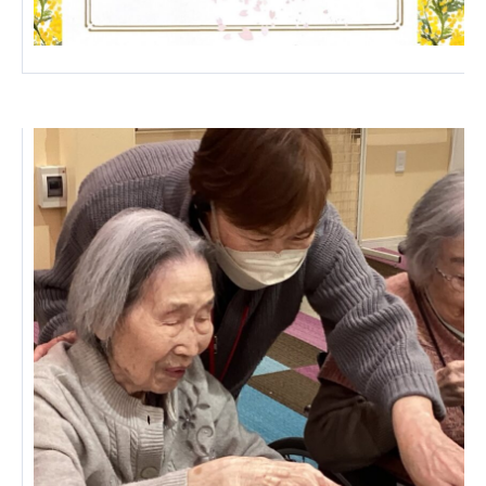
ーツクラブ
特定非営利活動法人アート応援隊
その他
Mediclude
株式会社アジアメデカ元気事業団
株式会社フラワーコミュニティ放送
Medicare Lead Japan
株式会社日本医科学研究所
特定非営利活動法人共生フォーラム
一般社団法人フードラボジャパン
特定非営利活動法人日本医療福祉機構
株式会社アメックファーマシー