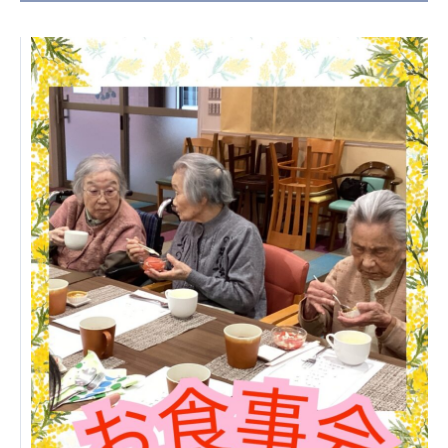
日本高齢者福祉協会
株式会社 爽やかな風沖縄
株式会社 鷹揚館
爽やかな風 中部エリア
鷹揚館
爽やかな風 那覇エリア
社会福祉法人 共生会
特別養護老人ホーム 共生の家
株式会社 アジアメデカ元気事業団
アジアメデカ元気事業団
株式会社 爽やかな風九州
株式会社 七星
爽やかな風九州
七星
社会福祉法人 福ふく
株式会社 せきれい
福ふく
せきれい
社会福祉法人 心の会