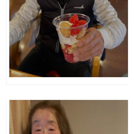
株式会社エネクト
株式会社 G.com R＆M
海外
海外グループ会社
美迪克（上海）商务咨询有限公司
共生（大連）商務諮詢有限公司
台灣善合股份有限公司
Angkor-Japan Friendship International
Hospital
クヴィアン小学校・カンボジア日本友好共生クヴ
ィアン中学校
カンボジア日本友好技術教育センター
NGO共生の家
G-COM JOINT STOCK COMPANY
海外子会社・合弁会社
瀋陽長者会
上海介護施設