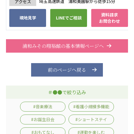
埼玉高速鉄道 浦和美園駅から徒歩15分
アクセス
資料請求
現地見学
LINEでご相談
お問合わせ
浦和みその翔裕館の基本情報ページへ
前のページへ戻る
＃●●で絞り込み
#音楽療法
#看護小規模多機能
#お誕生日会
#ショートステイ
#おもてなし
#運動を楽しむ