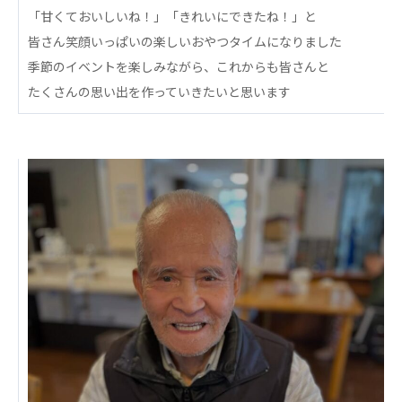
ーツクラブ
「甘くておいしいね！」「きれいにできたね！」と
皆さん笑顔いっぱいの楽しいおやつタイムになりました
特定非営利活動法人アート応援隊
季節のイベントを楽しみながら、これからも皆さんと
その他
たくさんの思い出を作っていきたいと思います
Mediclude
株式会社アジアメデカ元気事業団
株式会社フラワーコミュニティ放送
Medicare Lead Japan
株式会社日本医科学研究所
特定非営利活動法人共生フォーラム
一般社団法人フードラボジャパン
特定非営利活動法人日本医療福祉機構
株式会社アメックファーマシー