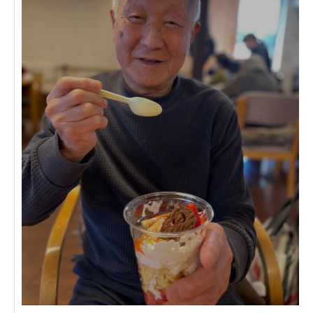
あげお共生の家
医療法人 京都翔医会
西京都病院
西京都クリニック
洛桂の郷
桂寿の郷
訪問看護ステーション秋桜
上桂の郷
ファミリエール吉祥院
教育（共に生きる仲間達）
学校法人明星学園
関東福祉専門学校
国際医療専門学校
浦和学院高等学校
明星幼稚園
志学会高等学校
特定非営利活動法人ファイアーレッズメディカルスポ