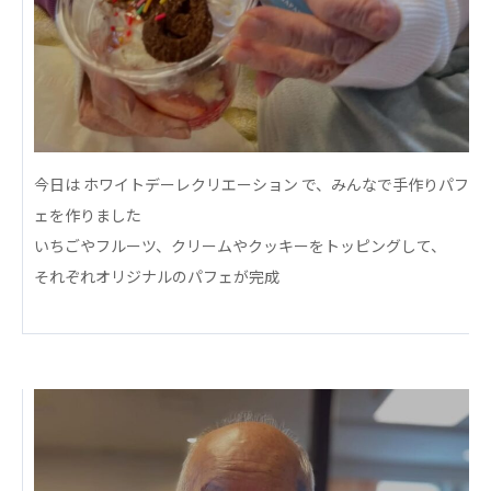
心の会
医療（共に生きる仲間達）
医療法人社団 美翔会
聖心美容クリニック
S-Labo（渋谷院）
今日は ホワイトデーレクリエーション で、みんなで手作りパフ
医療法人社団 デンタルケアコミュニティ
ェを作りました
フォレストデンタルクリニック
いちごやフルーツ、クリームやクッキーをトッピングして、
医療法人 共生会
それぞれオリジナルのパフェが完成
松園病院介護医療院
松園第二病院
複合ケアセンターまつぞの
医療法人社団 鴻愛会
こうのす共生病院
OKP with Life クリニック
こうのすナーシングホーム共生園