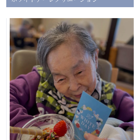
日本高齢者福祉協会
株式会社 爽やかな風沖縄
株式会社 鷹揚館
爽やかな風 中部エリア
鷹揚館
爽やかな風 那覇エリア
社会福祉法人 共生会
特別養護老人ホーム 共生の家
株式会社 アジアメデカ元気事業団
アジアメデカ元気事業団
株式会社 爽やかな風九州
株式会社 七星
爽やかな風九州
七星
社会福祉法人 福ふく
株式会社 せきれい
福ふく
せきれい
社会福祉法人 心の会