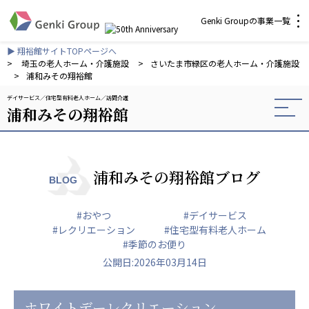
Genki Groupの事業一覧
▶ 翔裕館サイトTOPページへ
介護・福祉
>
埼玉の老人ホーム・介護施設
>
さいたま市緑区の老人ホーム・介護施設
>
浦和みその翔裕館
デイサービス
住宅型有料老人ホーム
訪問介護
社会福祉法人 元気村グループ
浦和みその翔裕館
社会福祉法人元気村
社会福祉法人長寿村
社会福祉法人長寿の里
社会福祉法人長寿の森
浦和みその翔裕館ブログ
BLOG
社会福祉法人杜の村
#おやつ
#デイサービス
株式会社 サンガジャパン
#レクリエーション
#住宅型有料老人ホーム
株式会社日本遮蔽技研
#季節のお便り
サンガ共同組合
公開日:2026年03月14日
株式会社Genkiリレーションズ
一般社団法人 日本高齢者福祉協会
ホワイトデーレクリエーション