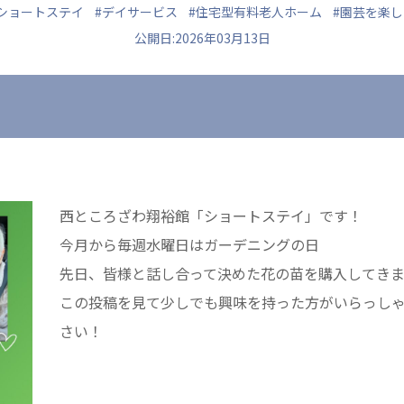
#ショートステイ
#デイサービス
#住宅型有料老人ホーム
#園芸を楽し
公開日:2026年03月13日
ュニティ
医療法人 共生会
医療法人社団 鴻愛
ク
松園病院介護医療院
こうのす共生病
松園第二病院
OKP with Lif
複合ケアセンターまつぞの
こうのすナーシ
西ところざわ翔裕館「ショートステイ」です！
あげお共生の家
今月から毎週水曜日はガーデニングの日
先日、皆様と話し合って決めた花の苗を購入してき
この投稿を見て少しでも興味を持った方がいらっし
さい！