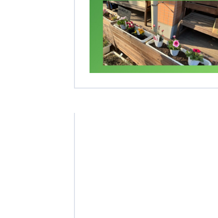
学校法人明星学園
関東福祉専門学校
国際
特定非営利活動法人ファイアーレッズメディカルスポーツク
その他
Mediclude
株式会社アジアメデカ元気事業団
特定非営利活動法人共生フォーラム
一般社団法人
株式会社エネクト
株式会社 G.com R＆M
海外
海外グループ会社
美迪克（上海）商务咨询有限公司
共生（大連）商務諮詢