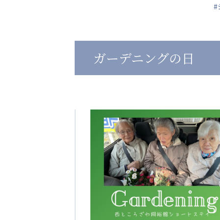
心の会
医療（共に生きる仲間達）
ガーデニングの日
医療法人社団 美翔会
医療法人社団 デンタルケアコミ
聖心美容クリニック
フォレストデンタルクリニッ
S-Labo（渋谷院）
教育（共に生きる仲間達）