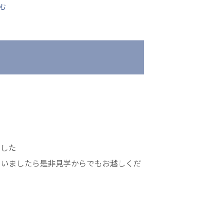
む
会
医療法人 京都翔医会
院
西京都病院
e クリニック
西京都クリニック
ングホーム共生園
洛桂の郷
桂寿の郷
訪問看護ステーション秋桜
ました
上桂の郷
ゃいましたら是非見学からでもお越しくだ
ファミリエール吉祥院