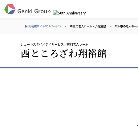
▶ 翔裕館サイトTOPページへ
>
埼玉の老人ホーム・介護施設
>
所沢市の老人ホー
ショートステイ
デイサービス
有料老人ホーム
介護・福祉
西ところざわ翔裕館
社会福祉法人 元気村グループ
株式会社 サンガジ
社会福祉法人元気村
株式会社日本遮蔽
社会福祉法人長寿村
サンガ共同組合
社会福祉法人長寿の里
株式会社Genkiリレ
社会福祉法人長寿の森
社会福祉法人杜の村
社会福祉法人 共生会
株式会社 アジアメデカ
特別養護老人ホーム 共生の家
アジアメデカ元気事
社会福祉法人 心の会