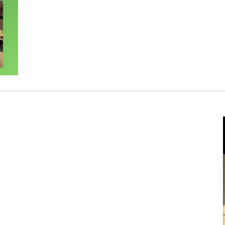
医療専門学校
浦和学院高等学校
明星幼稚園
ラブ
特定非営利活動法人アート応援隊
株式会社フラワーコミュニティ放送
Medicare Lead Japa
フードラボジャパン
特定非営利活動法人日本医療福祉機構
有限公司
台灣善合股份有限公司
Angkor-Japan Friendship