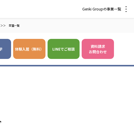
Genki Groupの事業一覧
＞＞
空室一覧
資料請求
学
体験入居（無料）
LINEでご相談
お問合わせ
 爽やかな風沖縄
株式会社 鷹揚館
風 中部エリア
鷹揚館
風 那覇エリア
社会福祉法人 福ふく
株式会社 せきれい
グ
福ふく
せきれい