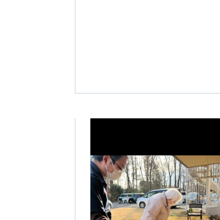
クヴィアン小学校・カンボジア日本友好共生クヴィアン中学校
海外子会社・合弁会社
瀋陽長者会
上海介護施設
広州谷豊園