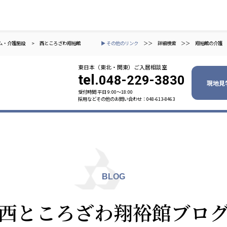
ム・介護施設
>
西ところざわ翔裕館
▶ その他のリンク
＞＞
詳細検索
＞＞
翔裕館の介護
東日本（東北・関東）ご入居相談室
tel.
048-229-3830
現地見
受付時間 平日 9:00〜18:00
採用などその他のお問い合わせ：048-613-8463
ャパン
一般社団法人 日本高齢者福祉協会
株式会社
技研
日本高齢者福祉協会
爽やかな
爽やかな
ーションズ
BLOG
元気事業団
株式会社 爽やかな風九州
株式会社 七星
西ところざわ翔裕館ブロ
業団
爽やかな風九州
七星