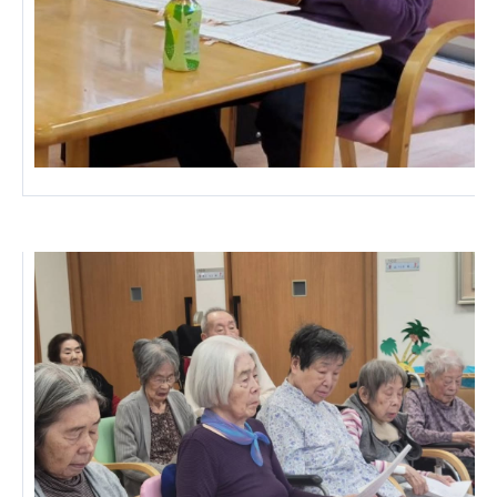
あげお共生の家
医療法人 京都翔医会
西京都病院
西京都クリニック
洛桂の郷
桂寿の郷
訪問看護ステーション秋桜
上桂の郷
ファミリエール吉祥院
教育（共に生きる仲間達）
学校法人明星学園
関東福祉専門学校
国際医療専門学校
浦和学院高等学校
明星幼稚園
志学会高等学校
特定非営利活動法人ファイアーレッズメディカルスポ