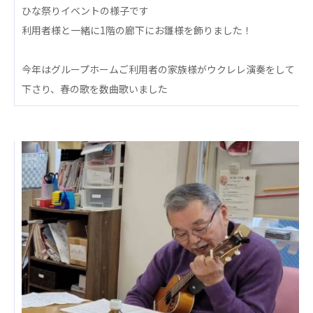
心の会
ひな祭りイベントの様子です
医療（共に生きる仲間達）
利用者様と一緒に1階の廊下にお雛様を飾りました！⁡
医療法人社団 美翔会
⁡今年はグループホームご利用者の家族様がウクレレ演奏をして
聖心美容クリニック
下さり、春の歌を数曲歌いました
S-Labo（渋谷院）
医療法人社団 デンタルケアコミュニティ
フォレストデンタルクリニック
医療法人 共生会
松園病院介護医療院
松園第二病院
複合ケアセンターまつぞの
医療法人社団 鴻愛会
こうのす共生病院
OKP with Life クリニック
こうのすナーシングホーム共生園