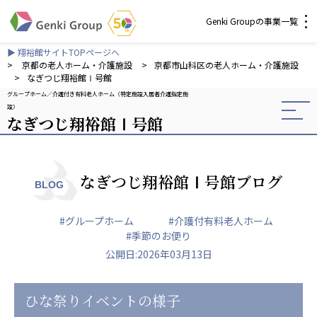
Genki Groupの事業一覧
▶ 翔裕館サイトTOPページへ
介護・福祉
>
京都の老人ホーム・介護施設
>
京都市山科区の老人ホーム・介護施設
>
なぎつじ翔裕館Ⅰ号館
グループホーム
介護付き有料老人ホーム（特定施設入居者介護指定施
社会福祉法人 元気村グループ
設）
なぎつじ翔裕館Ⅰ号館
社会福祉法人元気村
社会福祉法人長寿村
社会福祉法人長寿の里
社会福祉法人長寿の森
なぎつじ翔裕館Ⅰ号館ブログ
BLOG
社会福祉法人杜の村
#グループホーム
#介護付有料老人ホーム
株式会社 サンガジャパン
#季節のお便り
株式会社日本遮蔽技研
公開日:2026年03月13日
サンガ共同組合
株式会社Genkiリレーションズ
ひな祭りイベントの様子
一般社団法人 日本高齢者福祉協会