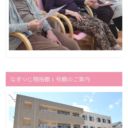
ーツクラブ
特定非営利活動法人アート応援隊
その他
Mediclude
株式会社アジアメデカ元気事業団
株式会社フラワーコミュニティ放送
Medicare Lead Japan
株式会社日本医科学研究所
なぎつじ翔裕館Ⅰ号館のご案内
特定非営利活動法人共生フォーラム
一般社団法人フードラボジャパン
特定非営利活動法人日本医療福祉機構
株式会社アメックファーマシー