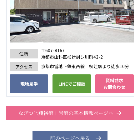
株式会社エネクト
株式会社 G.com R＆M
海外
海外グループ会社
美迪克（上海）商务咨询有限公司
共生（大連）商務諮詢有限公司
〒607-8167
住所
台灣善合股份有限公司
京都市山科区椥辻封シ川町43-2
Angkor-Japan Friendship International
京都市営地下鉄東西線 椥辻駅より徒歩10分
アクセス
Hospital
クヴィアン小学校・カンボジア日本友好共生クヴ
資料請求
ィアン中学校
現地見学
LINEでご相談
お問合わせ
カンボジア日本友好技術教育センター
NGO共生の家
G-COM JOINT STOCK COMPANY
なぎつじ翔裕館Ⅰ号館の基本情報ページへ
海外子会社・合弁会社
瀋陽長者会
上海介護施設
前のページへ戻る