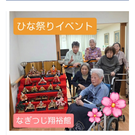
日本高齢者福祉協会
株式会社 爽やかな風沖縄
株式会社 鷹揚館
爽やかな風 中部エリア
鷹揚館
爽やかな風 那覇エリア
社会福祉法人 共生会
特別養護老人ホーム 共生の家
株式会社 アジアメデカ元気事業団
アジアメデカ元気事業団
株式会社 爽やかな風九州
株式会社 七星
爽やかな風九州
七星
社会福祉法人 福ふく
株式会社 せきれい
福ふく
せきれい
社会福祉法人 心の会