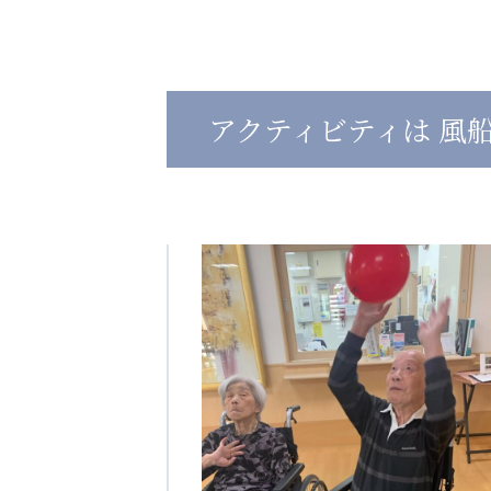
心の会
医療（共に生きる仲間達）
アクティビティは 風
医療法人社団 美翔会
医療法人社団 デンタルケアコミ
聖心美容クリニック
フォレストデンタルクリニッ
S-Labo（渋谷院）
教育（共に生きる仲間達）