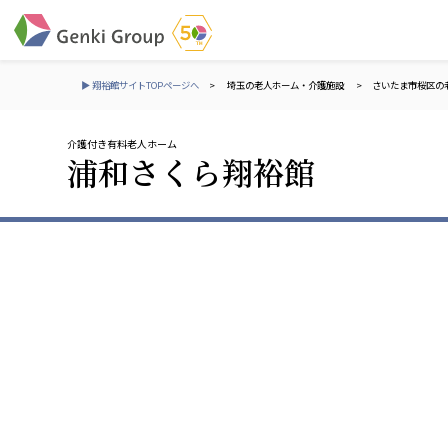
▶ 翔裕館サイトTOPページへ
>
埼玉の老人ホーム・介護施設
>
さいたま市桜区の
介護付き有料老人ホーム
介護・福祉
浦和さくら翔裕館
社会福祉法人 元気村グループ
株式会社 サンガジ
社会福祉法人元気村
株式会社日本遮蔽
社会福祉法人長寿村
サンガ共同組合
社会福祉法人長寿の里
株式会社Genkiリレ
社会福祉法人長寿の森
社会福祉法人杜の村
社会福祉法人 共生会
株式会社 アジアメデカ
特別養護老人ホーム 共生の家
アジアメデカ元気事
社会福祉法人 心の会