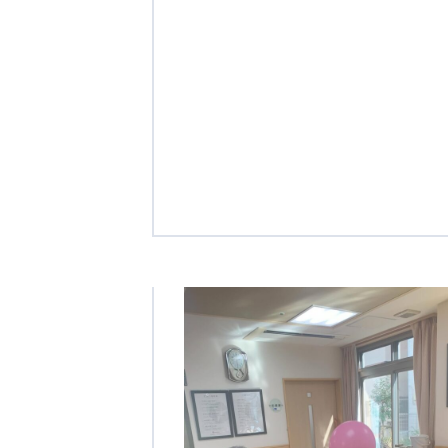
クヴィアン小学校・カンボジア日本友好共生クヴィアン中学校
海外子会社・合弁会社
瀋陽長者会
上海介護施設
広州谷豊園