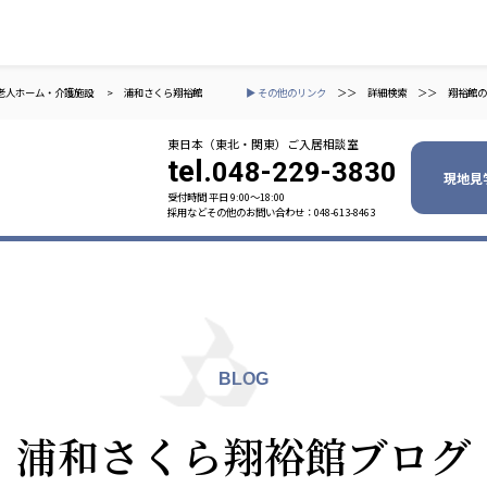
老人ホーム・介護施設
>
浦和さくら翔裕館
▶ その他のリンク
＞＞
詳細検索
＞＞
翔裕館の
東日本（東北・関東）ご入居相談室
tel.
048-229-3830
現地見
受付時間 平日 9:00〜18:00
採用などその他のお問い合わせ：048-613-8463
ャパン
一般社団法人 日本高齢者福祉協会
株式会社
技研
日本高齢者福祉協会
爽やかな
爽やかな
ーションズ
BLOG
元気事業団
株式会社 爽やかな風九州
株式会社 七星
浦和さくら翔裕館ブログ
業団
爽やかな風九州
七星