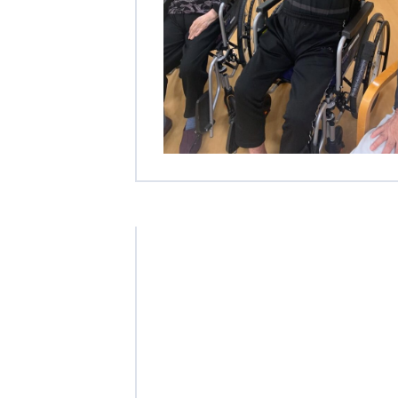
学校法人明星学園
関東福祉専門学校
国際
特定非営利活動法人ファイアーレッズメディカルスポーツク
その他
Mediclude
株式会社アジアメデカ元気事業団
特定非営利活動法人共生フォーラム
一般社団法人
株式会社エネクト
株式会社 G.com R＆M
海外
海外グループ会社
美迪克（上海）商务咨询有限公司
共生（大連）商務諮詢