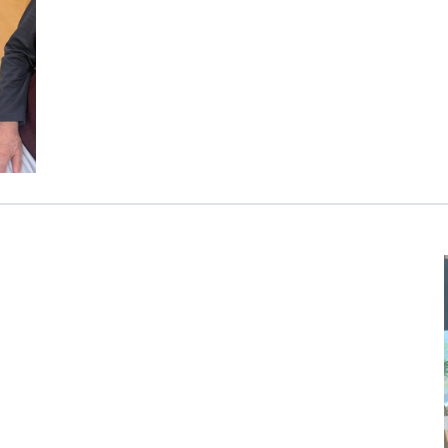
医療専門学校
浦和学院高等学校
明星幼稚園
ラブ
特定非営利活動法人アート応援隊
株式会社フラワーコミュニティ放送
Medicare Lead Japa
フードラボジャパン
特定非営利活動法人日本医療福祉機構
有限公司
台灣善合股份有限公司
Angkor-Japan Friendship