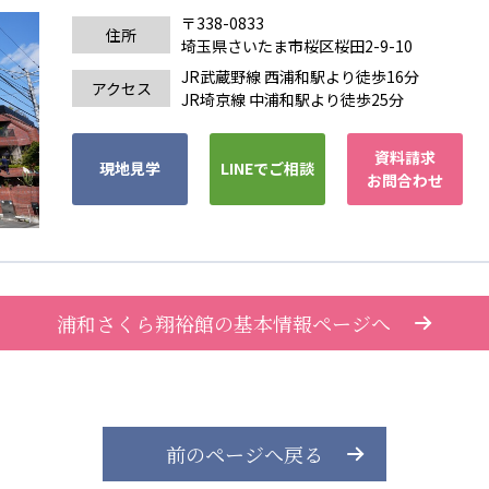
〒338-0833
住所
埼玉県さいたま市桜区桜田2-9-10
JR武蔵野線 西浦和駅より徒歩16分
アクセス
JR埼京線 中浦和駅より徒歩25分
資料請求
現地見学
LINEでご相談
お問合わせ
浦和さくら翔裕館の基本情報ページへ
前のページへ戻る