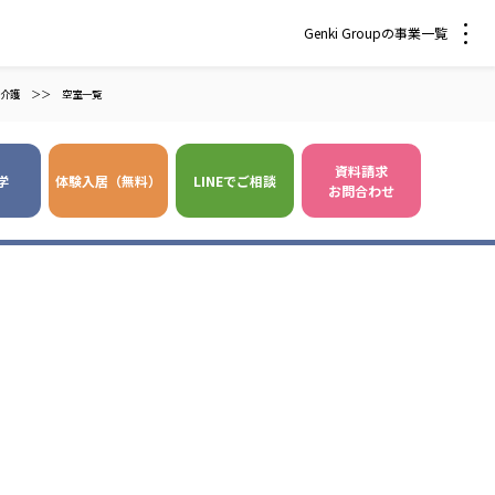
Genki Groupの事業一覧
介護
＞＞
空室一覧
資料請求
学
体験入居（無料）
LINEでご相談
お問合わせ
 爽やかな風沖縄
株式会社 鷹揚館
風 中部エリア
鷹揚館
風 那覇エリア
社会福祉法人 福ふく
株式会社 せきれい
福ふく
せきれい