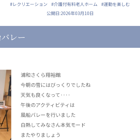
#レクリエーション
#介護付有料老人ホーム
#運動を楽しむ
公開日:2026年03月10日
船バレー
ュニティ
医療法人 共生会
医療法人社団 鴻愛
ク
松園病院介護医療院
こうのす共生病
松園第二病院
OKP with Lif
複合ケアセンターまつぞの
こうのすナーシ
浦和さくら翔裕館
あげお共生の家
今朝の雪にはびっくりでしたね
天気も良くなって‥‥
午後のアクティビティは
風船バレーを行いました
白熱してみなさん本気モード
またやりましょう