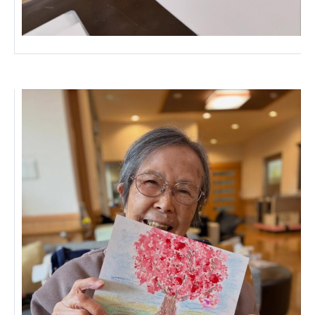
ーツクラブ
特定非営利活動法人アート応援隊
その他
Mediclude
株式会社アジアメデカ元気事業団
株式会社フラワーコミュニティ放送
Medicare Lead Japan
株式会社日本医科学研究所
特定非営利活動法人共生フォーラム
一般社団法人フードラボジャパン
特定非営利活動法人日本医療福祉機構
株式会社アメックファーマシー