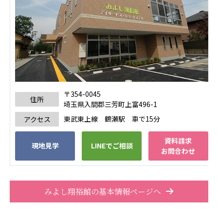
広州谷豊園
〒354-0045
住所
埼玉県入間郡三芳町上富496-1
東武東上線 鶴瀬駅 車で15分
アクセス
資料請求
現地見学
LINEでご相談
お問合わせ
みよし翔裕館の基本情報ページへ