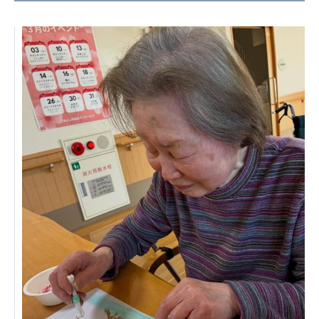
日本高齢者福祉協会
株式会社 爽やかな風沖縄
株式会社 鷹揚館
爽やかな風 中部エリア
鷹揚館
爽やかな風 那覇エリア
社会福祉法人 共生会
特別養護老人ホーム 共生の家
株式会社 アジアメデカ元気事業団
アジアメデカ元気事業団
株式会社 爽やかな風九州
株式会社 七星
爽やかな風九州
七星
社会福祉法人 福ふく
株式会社 せきれい
福ふく
せきれい
社会福祉法人 心の会