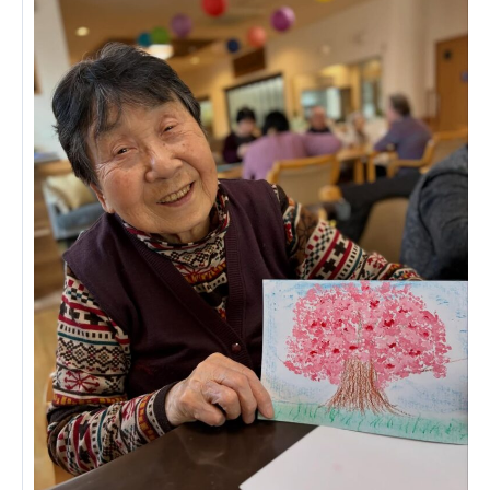
あげお共生の家
医療法人 京都翔医会
西京都病院
西京都クリニック
洛桂の郷
桂寿の郷
訪問看護ステーション秋桜
上桂の郷
ファミリエール吉祥院
教育（共に生きる仲間達）
学校法人明星学園
関東福祉専門学校
国際医療専門学校
浦和学院高等学校
明星幼稚園
志学会高等学校
特定非営利活動法人ファイアーレッズメディカルスポ