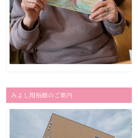
株式会社エネクト
株式会社 G.com R＆M
海外
海外グループ会社
美迪克（上海）商务咨询有限公司
共生（大連）商務諮詢有限公司
台灣善合股份有限公司
Angkor-Japan Friendship International
Hospital
クヴィアン小学校・カンボジア日本友好共生クヴ
ィアン中学校
カンボジア日本友好技術教育センター
みよし翔裕館のご案内
NGO共生の家
G-COM JOINT STOCK COMPANY
海外子会社・合弁会社
瀋陽長者会
上海介護施設