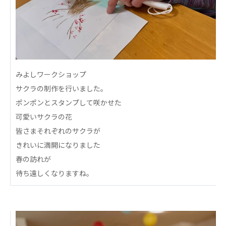
心の会
医療（共に生きる仲間達）
医療法人社団 美翔会
聖心美容クリニック
S-Labo（渋谷院）
みよしワークショップ
サクラの制作を行いました。
医療法人社団 デンタルケアコミュニティ
ポンポンとスタンプして咲かせた
フォレストデンタルクリニック
可愛いサクラの花
医療法人 共生会
皆さまそれぞれのサクラが
松園病院介護医療院
きれいに満開になりました
松園第二病院
春の訪れが
複合ケアセンターまつぞの
待ち遠しくなりますね。
医療法人社団 鴻愛会
こうのす共生病院
OKP with Life クリニック
こうのすナーシングホーム共生園