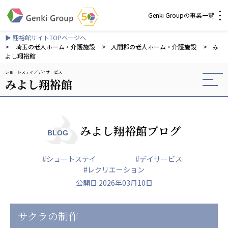
Genki Groupの事業一覧
▶ 翔裕館サイトTOPページへ
介護・福祉
>
埼玉の老人ホーム・介護施設
>
入間郡の老人ホーム・介護施設
>
み
よし翔裕館
ショートステイ
デイサービス
社会福祉法人 元気村グループ
みよし翔裕館
社会福祉法人元気村
社会福祉法人長寿村
社会福祉法人長寿の里
社会福祉法人長寿の森
みよし翔裕館ブログ
BLOG
社会福祉法人杜の村
#ショートステイ
#デイサービス
株式会社 サンガジャパン
#レクリエーション
株式会社日本遮蔽技研
公開日:2026年03月10日
サンガ共同組合
株式会社Genkiリレーションズ
サクラの制作
一般社団法人 日本高齢者福祉協会