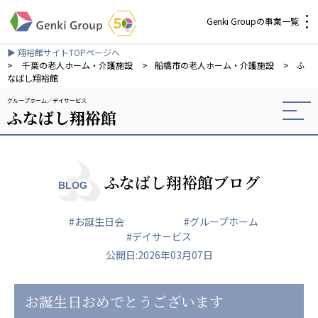
Genki Groupの事業一覧
▶ 翔裕館サイトTOPページへ
介護・福祉
>
千葉の老人ホーム・介護施設
>
船橋市の老人ホーム・介護施設
>
ふ
なばし翔裕館
グループホーム
デイサービス
社会福祉法人 元気村グループ
ふなばし翔裕館
社会福祉法人元気村
社会福祉法人長寿村
社会福祉法人長寿の里
社会福祉法人長寿の森
ふなばし翔裕館ブログ
BLOG
社会福祉法人杜の村
#お誕生日会
#グループホーム
株式会社 サンガジャパン
#デイサービス
株式会社日本遮蔽技研
公開日:2026年03月07日
サンガ共同組合
株式会社Genkiリレーションズ
お誕生日おめでとうございます
一般社団法人 日本高齢者福祉協会