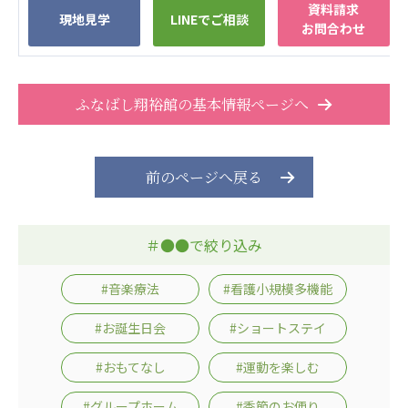
資料請求
株式会社エネクト
株式会社 G.com R＆M
現地見学
LINEでご相談
お問合わせ
海外
海外グループ会社
ふなばし翔裕館の基本情報ページへ
美迪克（上海）商务咨询有限公司
共生（大連）商務諮詢有限公司
台灣善合股份有限公司
前のページへ戻る
Angkor-Japan Friendship International
Hospital
クヴィアン小学校・カンボジア日本友好共生クヴ
ィアン中学校
＃●●で絞り込み
カンボジア日本友好技術教育センター
NGO共生の家
#音楽療法
#看護小規模多機能
G-COM JOINT STOCK COMPANY
#お誕生日会
#ショートステイ
海外子会社・合弁会社
#おもてなし
#運動を楽しむ
瀋陽長者会
上海介護施設
#グループホーム
#季節のお便り