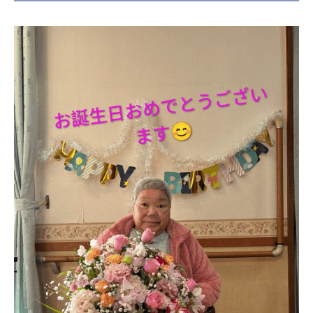
日本高齢者福祉協会
株式会社 爽やかな風沖縄
株式会社 鷹揚館
爽やかな風 中部エリア
鷹揚館
爽やかな風 那覇エリア
社会福祉法人 共生会
特別養護老人ホーム 共生の家
株式会社 アジアメデカ元気事業団
アジアメデカ元気事業団
株式会社 爽やかな風九州
株式会社 七星
爽やかな風九州
七星
社会福祉法人 福ふく
株式会社 せきれい
福ふく
せきれい
社会福祉法人 心の会