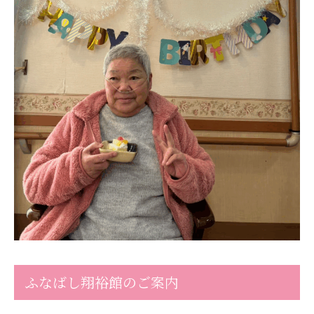
あげお共生の家
医療法人 京都翔医会
西京都病院
西京都クリニック
洛桂の郷
桂寿の郷
訪問看護ステーション秋桜
上桂の郷
ファミリエール吉祥院
教育（共に生きる仲間達）
学校法人明星学園
関東福祉専門学校
国際医療専門学校
浦和学院高等学校
ふなばし翔裕館のご案内
明星幼稚園
志学会高等学校
特定非営利活動法人ファイアーレッズメディカルスポ