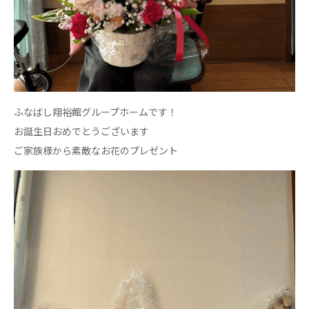
心の会
医療（共に生きる仲間達）
医療法人社団 美翔会
聖心美容クリニック
S-Labo（渋谷院）
ふなばし翔裕館グループホームです！
医療法人社団 デンタルケアコミュニティ
お誕生日おめでとうございます
フォレストデンタルクリニック
ご家族様から素敵なお花のプレゼント
医療法人 共生会
松園病院介護医療院
松園第二病院
複合ケアセンターまつぞの
医療法人社団 鴻愛会
こうのす共生病院
OKP with Life クリニック
こうのすナーシングホーム共生園