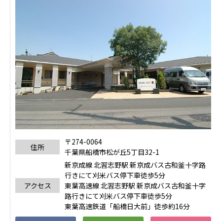
ーツクラブ
特定非営利活動法人アート応援隊
その他
Mediclude
株式会社アジアメデカ元気事業団
株式会社フラワーコミュニティ放送
Medicare Lead Japan
株式会社日本医科学研究所
〒274-0064
住所
特定非営利活動法人共生フォーラム
千葉県船橋市松が丘5丁目32-1
新京成線 北習志野駅 新京成バス古和釜十字路
一般社団法人フードラボジャパン
行きにて刈米バス停下車徒歩5分
アクセス
東葉高速線 北習志野駅 新京成バス古和釜十字
特定非営利活動法人日本医療福祉機構
路行きにて刈米バス停下車徒歩5分
東葉高速鉄道「船橋日大前」徒歩約16分
株式会社アメックファーマシー