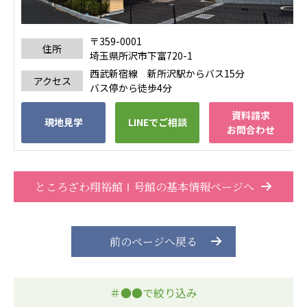
広州谷豊園
〒359-0001
住所
埼玉県所沢市下富720-1
西武新宿線 新所沢駅からバス15分
アクセス
バス停から徒歩4分
資料請求
現地見学
LINEでご相談
お問合わせ
ところざわ翔裕館Ⅰ号館の基本情報ページへ
前のページへ戻る
＃●●で絞り込み