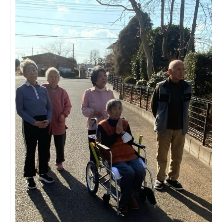
ーツクラブ
特定非営利活動法人アート応援隊
その他
Mediclude
株式会社アジアメデカ元気事業団
株式会社フラワーコミュニティ放送
Medicare Lead Japan
株式会社日本医科学研究所
特定非営利活動法人共生フォーラム
一般社団法人フードラボジャパン
特定非営利活動法人日本医療福祉機構
株式会社アメックファーマシー