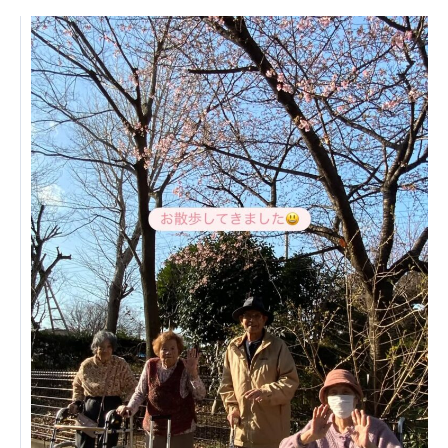
日本高齢者福祉協会
株式会社 爽やかな風沖縄
株式会社 鷹揚館
爽やかな風 中部エリア
鷹揚館
爽やかな風 那覇エリア
社会福祉法人 共生会
特別養護老人ホーム 共生の家
株式会社 アジアメデカ元気事業団
アジアメデカ元気事業団
株式会社 爽やかな風九州
株式会社 七星
爽やかな風九州
七星
社会福祉法人 福ふく
株式会社 せきれい
福ふく
せきれい
社会福祉法人 心の会