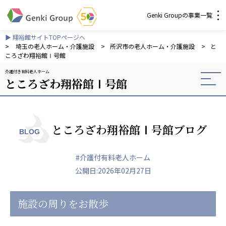
Genki Groupの事業一覧
▶ 翔裕館サイトTOPページへ
介護・福祉
>
埼玉の老人ホーム・介護施設
>
所沢市の老人ホーム・介護施設
>
と
ころざわ翔裕館Ⅰ号館
介護付き有料老人ホーム
社会福祉法人 元気村グループ
ところざわ翔裕館Ⅰ号館
社会福祉法人元気村
社会福祉法人長寿村
社会福祉法人長寿の里
社会福祉法人長寿の森
ところざわ翔裕館Ⅰ号館ブログ
BLOG
社会福祉法人杜の村
#介護付有料老人ホーム
株式会社 サンガジャパン
公開日:2026年02月27日
株式会社日本遮蔽技研
サンガ共同組合
株式会社Genkiリレーションズ
施設の周りをお散歩
一般社団法人 日本高齢者福祉協会