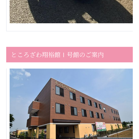
株式会社エネクト
株式会社 G.com R＆M
海外
海外グループ会社
美迪克（上海）商务咨询有限公司
共生（大連）商務諮詢有限公司
ところざわ翔裕館Ⅰ号館のご案内
台灣善合股份有限公司
Angkor-Japan Friendship International
Hospital
クヴィアン小学校・カンボジア日本友好共生クヴ
ィアン中学校
カンボジア日本友好技術教育センター
NGO共生の家
G-COM JOINT STOCK COMPANY
海外子会社・合弁会社
瀋陽長者会
上海介護施設