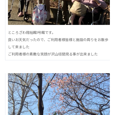
心の会
医療（共に生きる仲間達）
医療法人社団 美翔会
聖心美容クリニック
ところざわ翔裕館I号館です。
S-Labo（渋谷院）
良いお天気だったので、ご利用者様皆様と施設の周りをお散歩
医療法人社団 デンタルケアコミュニティ
して来ました
フォレストデンタルクリニック
ご利用者様の素敵な笑顔が沢山垣間見る事が出来ました
医療法人 共生会
松園病院介護医療院
松園第二病院
複合ケアセンターまつぞの
医療法人社団 鴻愛会
こうのす共生病院
OKP with Life クリニック
こうのすナーシングホーム共生園