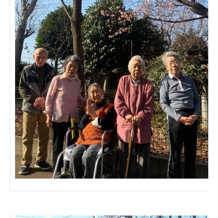
あげお共生の家
医療法人 京都翔医会
西京都病院
西京都クリニック
洛桂の郷
桂寿の郷
訪問看護ステーション秋桜
上桂の郷
ファミリエール吉祥院
教育（共に生きる仲間達）
学校法人明星学園
関東福祉専門学校
国際医療専門学校
浦和学院高等学校
明星幼稚園
志学会高等学校
特定非営利活動法人ファイアーレッズメディカルスポ