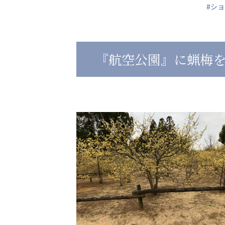
#シ
心の会
医療（共に生きる仲間達）
『航空公園』に蝋梅
医療法人社団 美翔会
医療法人社団 デンタルケアコミ
聖心美容クリニック
フォレストデンタルクリニッ
S-Labo（渋谷院）
教育（共に生きる仲間達）