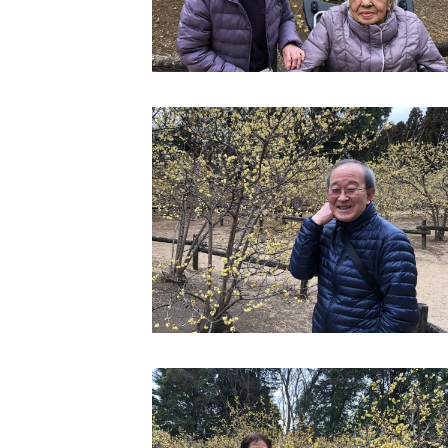
クヴィアン小学校・カンボジア日本友好共生クヴィアン中学校
海外子会社・合弁会社
瀋陽長者会
上海介護施設
広州谷豊園