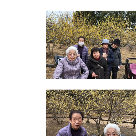
学校法人明星学園
関東福祉専門学校
国際
特定非営利活動法人ファイアーレッズメディカルスポーツク
その他
Mediclude
株式会社アジアメデカ元気事業団
特定非営利活動法人共生フォーラム
一般社団法人
株式会社エネクト
株式会社 G.com R＆M
海外
海外グループ会社
美迪克（上海）商务咨询有限公司
共生（大連）商務諮詢