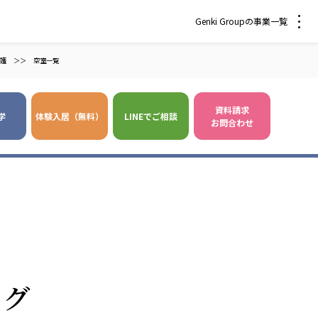
Genki Groupの事業一覧
護
＞＞
空室一覧
資料請求
学
体験入居（無料）
LINEでご相談
お問合わせ
 爽やかな風沖縄
株式会社 鷹揚館
風 中部エリア
鷹揚館
風 那覇エリア
社会福祉法人 福ふく
株式会社 せきれい
ログ
福ふく
せきれい