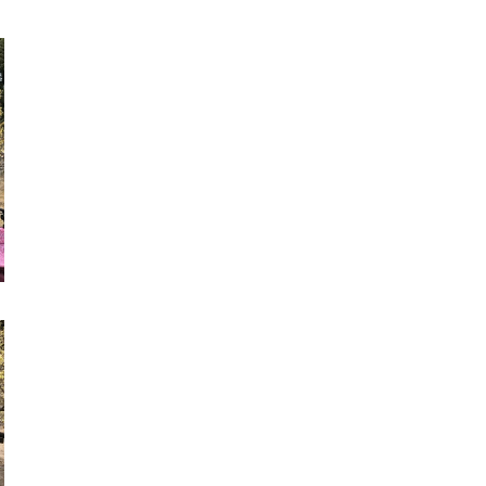
医療専門学校
浦和学院高等学校
明星幼稚園
ラブ
特定非営利活動法人アート応援隊
株式会社フラワーコミュニティ放送
Medicare Lead Japa
フードラボジャパン
特定非営利活動法人日本医療福祉機構
有限公司
台灣善合股份有限公司
Angkor-Japan Friendship