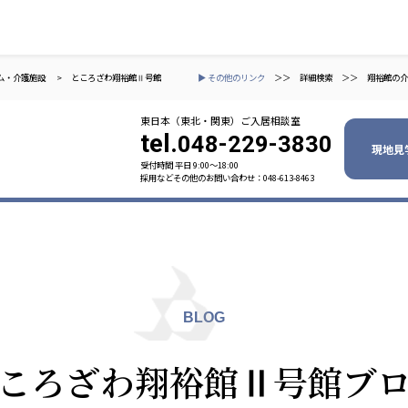
ム・介護施設
>
ところざわ翔裕館Ⅱ号館
▶ その他のリンク
＞＞
詳細検索
＞＞
翔裕館の介
東日本（東北・関東）ご入居相談室
tel.
048-229-3830
現地見
受付時間 平日 9:00〜18:00
採用などその他のお問い合わせ：048-613-8463
ャパン
一般社団法人 日本高齢者福祉協会
株式会社
技研
日本高齢者福祉協会
爽やかな
爽やかな
ーションズ
BLOG
元気事業団
株式会社 爽やかな風九州
株式会社 七星
ころざわ翔裕館Ⅱ号館ブ
業団
爽やかな風九州
七星