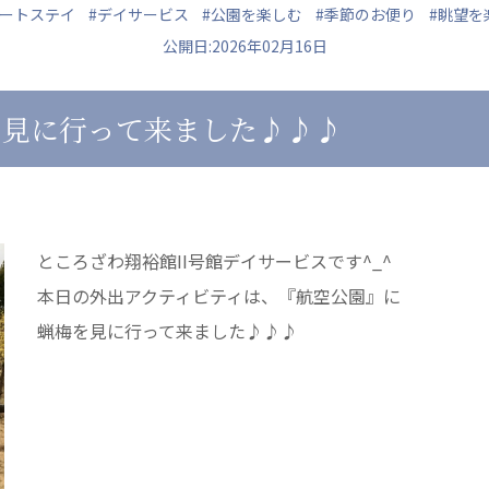
ョートステイ
#デイサービス
#公園を楽しむ
#季節のお便り
#眺望を
公開日:2026年02月16日
を見に行って来ました♪♪♪
ュニティ
医療法人 共生会
医療法人社団 鴻愛
ク
松園病院介護医療院
こうのす共生病
松園第二病院
OKP with Lif
複合ケアセンターまつぞの
こうのすナーシ
ところざわ翔裕館II号館デイサービスです^_^
あげお共生の家
本日の外出アクティビティは、『航空公園』に
蝋梅を見に行って来ました♪♪♪