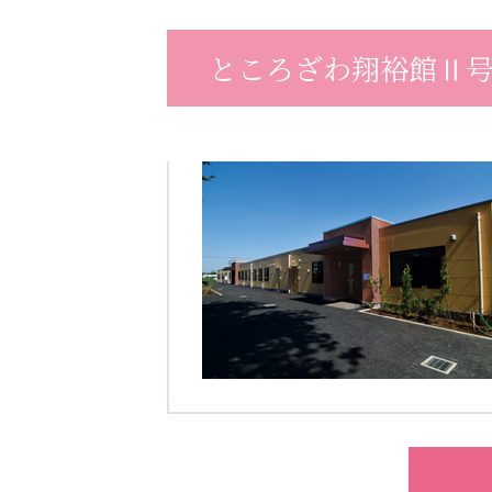
ところざわ翔裕館Ⅱ