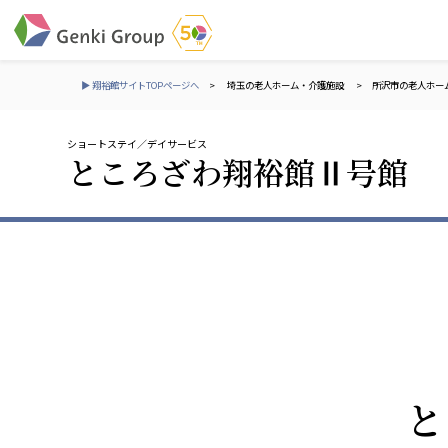
▶ 翔裕館サイトTOPページへ
>
埼玉の老人ホーム・介護施設
>
所沢市の老人ホー
ショートステイ
デイサービス
介護・福祉
ところざわ翔裕館Ⅱ号館
社会福祉法人 元気村グループ
株式会社 サンガジ
社会福祉法人元気村
株式会社日本遮蔽
社会福祉法人長寿村
サンガ共同組合
社会福祉法人長寿の里
株式会社Genkiリレ
社会福祉法人長寿の森
社会福祉法人杜の村
社会福祉法人 共生会
株式会社 アジアメデカ
と
特別養護老人ホーム 共生の家
アジアメデカ元気事
社会福祉法人 心の会