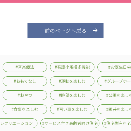
前のページへ戻る
#音楽療法
#看護小規模多機能
#お誕生日会
#おもてなし
#運動を楽しむ
#グループホ
#おやつ
#眺望を楽しむ
#公園を楽し
#食事を楽しむ
#習い事を楽しむ
#園芸を楽し
#レクリエーション
#サービス付き高齢者向け住宅
#住宅型有料