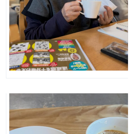
株式会社エネクト
株式会社 G.com R＆M
海外
海外グループ会社
美迪克（上海）商务咨询有限公司
共生（大連）商務諮詢有限公司
台灣善合股份有限公司
Angkor-Japan Friendship International
Hospital
クヴィアン小学校・カンボジア日本友好共生クヴ
ィアン中学校
カンボジア日本友好技術教育センター
NGO共生の家
G-COM JOINT STOCK COMPANY
海外子会社・合弁会社
瀋陽長者会
上海介護施設