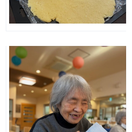
ーツクラブ
特定非営利活動法人アート応援隊
その他
Mediclude
株式会社アジアメデカ元気事業団
株式会社フラワーコミュニティ放送
Medicare Lead Japan
株式会社日本医科学研究所
特定非営利活動法人共生フォーラム
一般社団法人フードラボジャパン
特定非営利活動法人日本医療福祉機構
株式会社アメックファーマシー