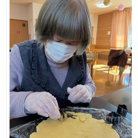
あげお共生の家
医療法人 京都翔医会
西京都病院
西京都クリニック
洛桂の郷
桂寿の郷
訪問看護ステーション秋桜
上桂の郷
ファミリエール吉祥院
教育（共に生きる仲間達）
学校法人明星学園
関東福祉専門学校
国際医療専門学校
浦和学院高等学校
明星幼稚園
志学会高等学校
特定非営利活動法人ファイアーレッズメディカルスポ