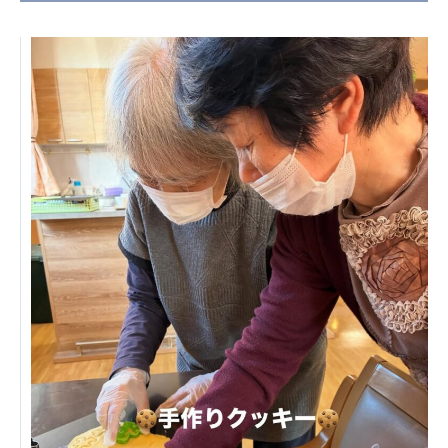
日本高齢者福祉協会
株式会社 爽やかな風沖縄
株式会社 鷹揚館
爽やかな風 中部エリア
鷹揚館
爽やかな風 那覇エリア
社会福祉法人 共生会
特別養護老人ホーム 共生の家
株式会社 アジアメデカ元気事業団
アジアメデカ元気事業団
株式会社 爽やかな風九州
株式会社 七星
爽やかな風九州
七星
社会福祉法人 福ふく
株式会社 せきれい
福ふく
せきれい
社会福祉法人 心の会