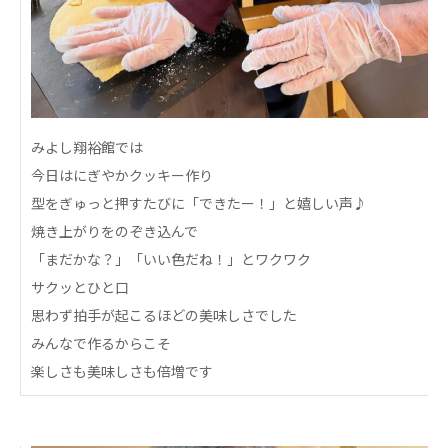
心の会
医療（共に生きる仲間達）
医療法人社団 美翔会
聖心美容クリニック
S-Labo（渋谷院）
みよし翔裕館では
今日はにぎやかクッキー作り
医療法人社団 デンタルケアコミュニティ
型をぎゅっと押すたびに「できたー！」と嬉しい声♪
フォレストデンタルクリニック
焼き上がりをのぞき込んで
医療法人 共生会
「まだかな？」「いい色だね！」とワクワク
松園病院介護医療院
サクッとひと口
松園第二病院
思わず拍手が起こるほどの美味しさでした
複合ケアセンターまつぞの
みんなで作るからこそ
医療法人社団 鴻愛会
楽しさも美味しさも倍増です
こうのす共生病院
OKP with Life クリニック
こうのすナーシングホーム共生園