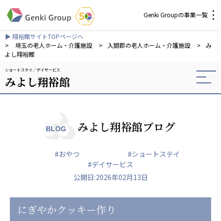
Genki Groupの事業一覧
▶ 翔裕館サイトTOPページへ
介護・福祉
>
埼玉の老人ホーム・介護施設
>
入間郡の老人ホーム・介護施設
>
み
よし翔裕館
ショートステイ
デイサービス
社会福祉法人 元気村グループ
みよし翔裕館
社会福祉法人元気村
社会福祉法人長寿村
社会福祉法人長寿の里
社会福祉法人長寿の森
みよし翔裕館ブログ
BLOG
社会福祉法人杜の村
#おやつ
#ショートステイ
株式会社 サンガジャパン
#デイサービス
株式会社日本遮蔽技研
公開日:2026年02月13日
サンガ共同組合
株式会社Genkiリレーションズ
にぎやかクッキー作り
一般社団法人 日本高齢者福祉協会