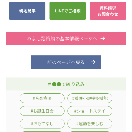
資料請求
現地見学
LINEでご相談
お問合わせ
みよし翔裕館の基本情報ページへ
前のページへ戻る
＃●●で絞り込み
#音楽療法
#看護小規模多機能
#お誕生日会
#ショートステイ
#おもてなし
#運動を楽しむ