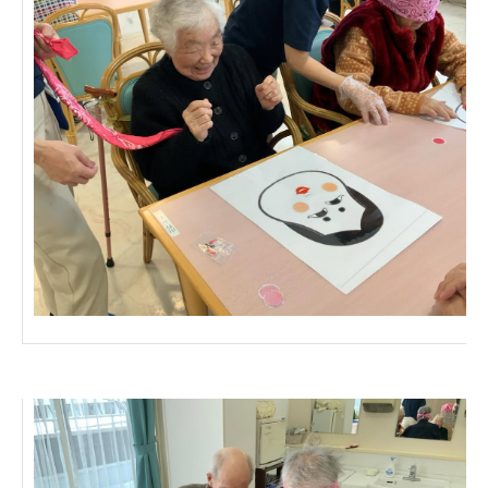
株式会社エネクト
株式会社 G.com R＆M
海外
海外グループ会社
美迪克（上海）商务咨询有限公司
共生（大連）商務諮詢有限公司
台灣善合股份有限公司
Angkor-Japan Friendship International
Hospital
クヴィアン小学校・カンボジア日本友好共生クヴ
ィアン中学校
カンボジア日本友好技術教育センター
NGO共生の家
G-COM JOINT STOCK COMPANY
海外子会社・合弁会社
瀋陽長者会
上海介護施設