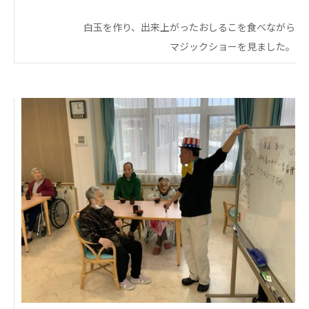
あげお共生の家
白玉を作り、出来上がったおしるこを食べながら
医療法人 京都翔医会
マジックショーを見ました。
西京都病院
西京都クリニック
洛桂の郷
桂寿の郷
訪問看護ステーション秋桜
上桂の郷
ファミリエール吉祥院
教育（共に生きる仲間達）
学校法人明星学園
関東福祉専門学校
国際医療専門学校
浦和学院高等学校
明星幼稚園
志学会高等学校
特定非営利活動法人ファイアーレッズメディカルスポ