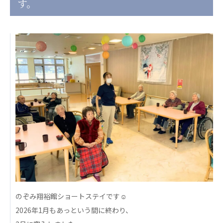
す。
日本高齢者福祉協会
株式会社 爽やかな風沖縄
株式会社 鷹揚館
爽やかな風 中部エリア
鷹揚館
爽やかな風 那覇エリア
社会福祉法人 共生会
特別養護老人ホーム 共生の家
株式会社 アジアメデカ元気事業団
アジアメデカ元気事業団
株式会社 爽やかな風九州
株式会社 七星
爽やかな風九州
七星
社会福祉法人 福ふく
株式会社 せきれい
福ふく
せきれい
のぞみ翔裕館ショートステイです☺
2026年1月もあっという間に終わり、
社会福祉法人 心の会