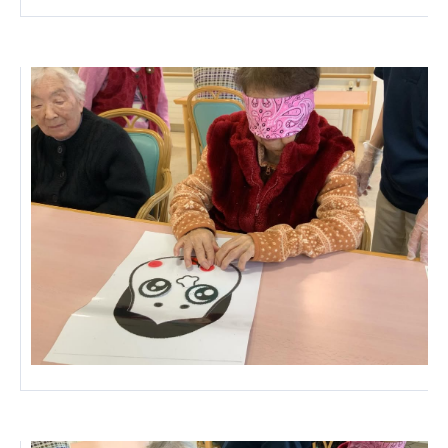
ーツクラブ
特定非営利活動法人アート応援隊
その他
Mediclude
株式会社アジアメデカ元気事業団
株式会社フラワーコミュニティ放送
Medicare Lead Japan
株式会社日本医科学研究所
特定非営利活動法人共生フォーラム
一般社団法人フードラボジャパン
特定非営利活動法人日本医療福祉機構
株式会社アメックファーマシー