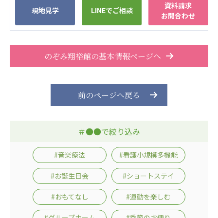
資料請求
現地見学
LINEでご相談
お問合わせ
のぞみ翔裕館の基本情報ページへ
前のページへ戻る
＃●●で絞り込み
#音楽療法
#看護小規模多機能
#お誕生日会
#ショートステイ
#おもてなし
#運動を楽しむ
#グループホーム
#季節のお便り