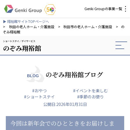
Genki Groupの事業一覧
▶ 翔裕館サイトTOPページへ
介護・福祉
>
秋田の老人ホーム・介護施設
>
秋田市の老人ホーム・介護施設
>
の
ぞみ翔裕館
ショートステイ
デイサービス
社会福祉法人 元気村グループ
のぞみ翔裕館
社会福祉法人元気村
社会福祉法人長寿村
社会福祉法人長寿の里
社会福祉法人長寿の森
のぞみ翔裕館ブログ
BLOG
社会福祉法人杜の村
#おやつ
#イベントを楽しむ
株式会社 サンガジャパン
#ショートステイ
#季節のお便り
株式会社日本遮蔽技研
公開日:2026年01月31日
サンガ共同組合
株式会社Genkiリレーションズ
今回は新年会でのひとときをお届けしま
一般社団法人 日本高齢者福祉協会