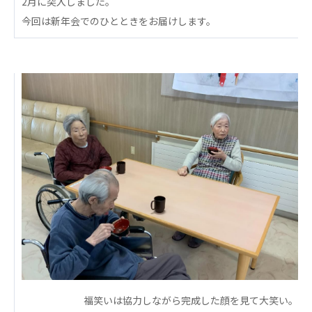
2月に突入しました。
心の会
医療（共に生きる仲間達）
今回は新年会でのひとときをお届けします。
医療法人社団 美翔会
聖心美容クリニック
S-Labo（渋谷院）
医療法人社団 デンタルケアコミュニティ
フォレストデンタルクリニック
医療法人 共生会
松園病院介護医療院
松園第二病院
複合ケアセンターまつぞの
医療法人社団 鴻愛会
こうのす共生病院
OKP with Life クリニック
福笑いは協力しながら完成した顔を見て大笑い。
こうのすナーシングホーム共生園