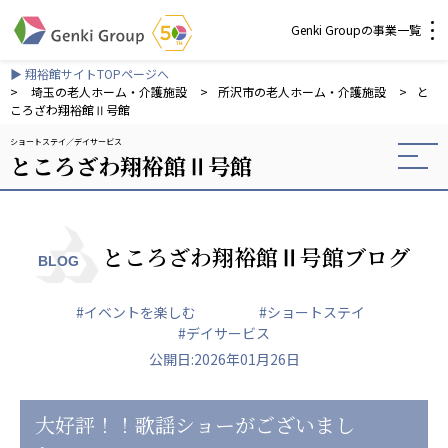
Genki Groupの事業一覧
▶ 翔裕館サイトTOPページへ
介護・福祉
>
埼玉の老人ホーム・介護施設
>
所沢市の老人ホーム・介護施設
>
と
ころざわ翔裕館Ⅱ号館
ショートステイ
デイサービス
社会福祉法人 元気村グループ
ところざわ翔裕館Ⅱ号館
社会福祉法人元気村
社会福祉法人長寿村
社会福祉法人長寿の里
社会福祉法人長寿の森
ところざわ翔裕館Ⅱ号館ブログ
BLOG
社会福祉法人杜の村
#イベントを楽しむ
#ショートステイ
株式会社 サンガジャパン
#デイサービス
株式会社日本遮蔽技研
公開日:2026年01月26日
サンガ共同組合
株式会社Genkiリレーションズ
大好評！！歌謡ショーがございまし
一般社団法人 日本高齢者福祉協会