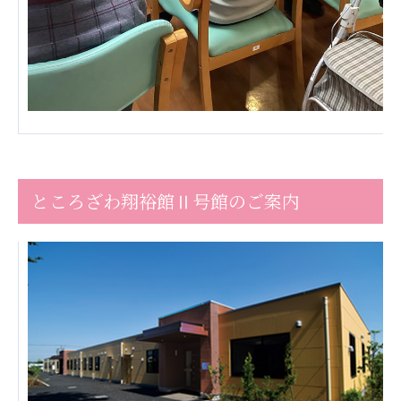
株式会社エネクト
株式会社 G.com R＆M
海外
海外グループ会社
美迪克（上海）商务咨询有限公司
共生（大連）商務諮詢有限公司
台灣善合股份有限公司
Angkor-Japan Friendship International
ところざわ翔裕館Ⅱ号館のご案内
Hospital
クヴィアン小学校・カンボジア日本友好共生クヴ
ィアン中学校
カンボジア日本友好技術教育センター
NGO共生の家
G-COM JOINT STOCK COMPANY
海外子会社・合弁会社
瀋陽長者会
上海介護施設