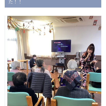
た！！
日本高齢者福祉協会
株式会社 爽やかな風沖縄
株式会社 鷹揚館
爽やかな風 中部エリア
鷹揚館
爽やかな風 那覇エリア
社会福祉法人 共生会
特別養護老人ホーム 共生の家
株式会社 アジアメデカ元気事業団
アジアメデカ元気事業団
株式会社 爽やかな風九州
株式会社 七星
爽やかな風九州
七星
社会福祉法人 福ふく
株式会社 せきれい
福ふく
せきれい
社会福祉法人 心の会