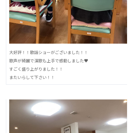
心の会
医療（共に生きる仲間達）
医療法人社団 美翔会
聖心美容クリニック
S-Labo（渋谷院）
大好評！！歌謡ショーがございました！！
医療法人社団 デンタルケアコミュニティ
歌声が綺麗で演歌も上手で感動しました♥
フォレストデンタルクリニック
すごく盛り上がりました！！
医療法人 共生会
またいらして下さい！！
松園病院介護医療院
松園第二病院
複合ケアセンターまつぞの
医療法人社団 鴻愛会
こうのす共生病院
OKP with Life クリニック
こうのすナーシングホーム共生園