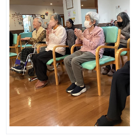
あげお共生の家
医療法人 京都翔医会
西京都病院
西京都クリニック
洛桂の郷
桂寿の郷
訪問看護ステーション秋桜
上桂の郷
ファミリエール吉祥院
教育（共に生きる仲間達）
学校法人明星学園
関東福祉専門学校
国際医療専門学校
浦和学院高等学校
明星幼稚園
志学会高等学校
特定非営利活動法人ファイアーレッズメディカルスポ