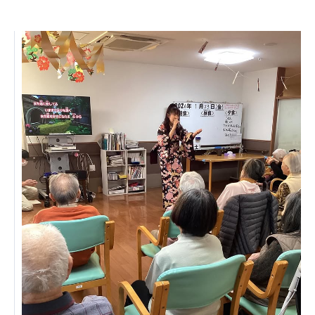
ーツクラブ
特定非営利活動法人アート応援隊
その他
Mediclude
株式会社アジアメデカ元気事業団
株式会社フラワーコミュニティ放送
Medicare Lead Japan
株式会社日本医科学研究所
特定非営利活動法人共生フォーラム
一般社団法人フードラボジャパン
特定非営利活動法人日本医療福祉機構
株式会社アメックファーマシー