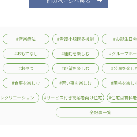
前のページへ戻る
#音楽療法
#看護小規模多機能
#お誕生日会
#おもてなし
#運動を楽しむ
#グループホ
#おやつ
#眺望を楽しむ
#公園を楽し
#食事を楽しむ
#習い事を楽しむ
#園芸を楽し
#レクリエーション
#サービス付き高齢者向け住宅
#住宅型有料
全記事一覧