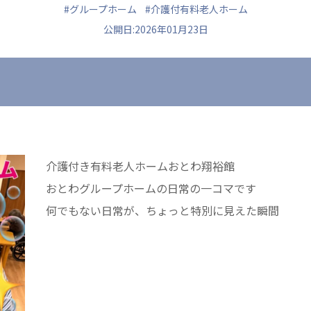
#グループホーム
#介護付有料老人ホーム
公開日:2026年01月23日
ュニティ
医療法人 共生会
医療法人社団 鴻愛
ク
松園病院介護医療院
こうのす共生病
松園第二病院
OKP with Lif
複合ケアセンターまつぞの
こうのすナーシ
介護付き有料老人ホームおとわ翔裕館
あげお共生の家
おとわグループホームの日常の一コマです
何でもない日常が、ちょっと特別に見えた瞬間