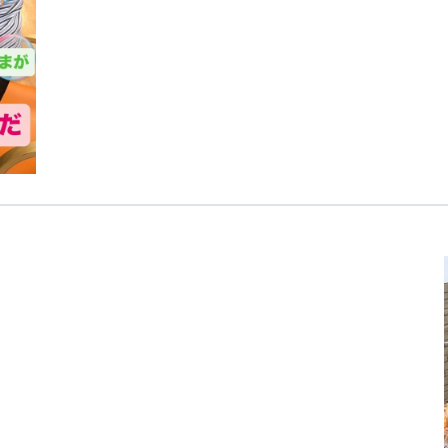
医療専門学校
浦和学院高等学校
明星幼稚園
ラブ
特定非営利活動法人アート応援隊
株式会社フラワーコミュニティ放送
Medicare Lead Japa
フードラボジャパン
特定非営利活動法人日本医療福祉機構
有限公司
台灣善合股份有限公司
Angkor-Japan Friendship