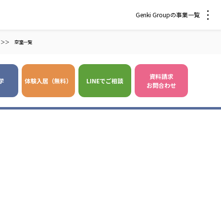
Genki Groupの事業一覧
＞＞
空室一覧
資料請求
学
体験入居（無料）
LINEでご相談
お問合わせ
 爽やかな風沖縄
株式会社 鷹揚館
風 中部エリア
鷹揚館
風 那覇エリア
社会福祉法人 福ふく
株式会社 せきれい
福ふく
せきれい