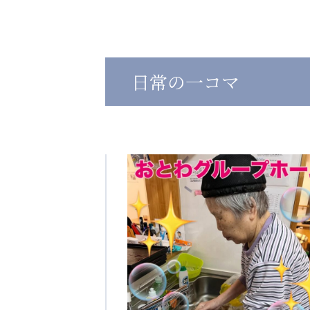
心の会
医療（共に生きる仲間達）
日常の一コマ
医療法人社団 美翔会
医療法人社団 デンタルケアコミ
聖心美容クリニック
フォレストデンタルクリニッ
S-Labo（渋谷院）
教育（共に生きる仲間達）