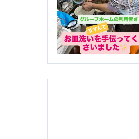
学校法人明星学園
関東福祉専門学校
国際
特定非営利活動法人ファイアーレッズメディカルスポーツク
その他
Mediclude
株式会社アジアメデカ元気事業団
特定非営利活動法人共生フォーラム
一般社団法人
株式会社エネクト
株式会社 G.com R＆M
海外
海外グループ会社
美迪克（上海）商务咨询有限公司
共生（大連）商務諮詢