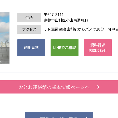
〒607-8111
住所
京都市山科区小山南溝町17
ＪＲ琵琶湖線 山科駅からバスで10分 降車後徒
アクセス
資料請求
現地見学
LINEでご相談
お問合わせ
おとわ翔裕館の基本情報ページへ