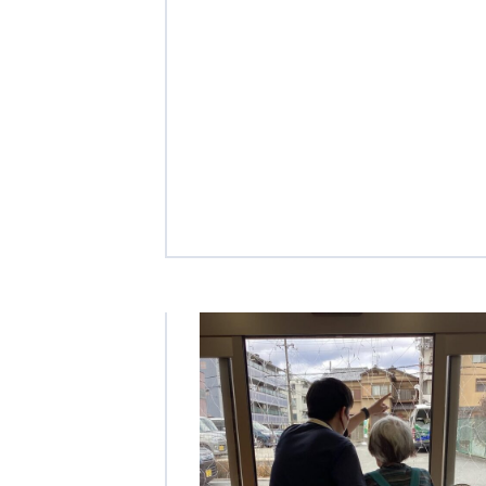
クヴィアン小学校・カンボジア日本友好共生クヴィアン中学校
海外子会社・合弁会社
瀋陽長者会
上海介護施設
広州谷豊園