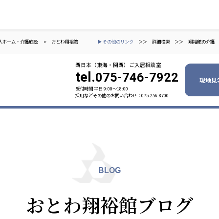
人ホーム・介護施設
>
おとわ翔裕館
▶ その他のリンク
＞＞
詳細検索
＞＞
翔裕館の介護
西日本（東海・関西）ご入居相談室
tel.
075-746-7922
現地見
受付時間 平日 9:00〜18:00
採用などその他のお問い合わせ：075-256-8700
ャパン
一般社団法人 日本高齢者福祉協会
株式会社
技研
日本高齢者福祉協会
爽やかな
爽やかな
ーションズ
BLOG
元気事業団
株式会社 爽やかな風九州
株式会社 七星
おとわ翔裕館ブログ
業団
爽やかな風九州
七星