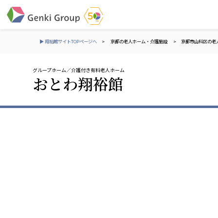
▶ 翔裕館サイトTOPページへ
>
京都の老人ホーム・介護施設
>
京都市山科区の老
グループホーム
介護付き有料老人ホーム
介護・福祉
おとわ翔裕館
社会福祉法人 元気村グループ
株式会社 サンガジ
社会福祉法人元気村
株式会社日本遮蔽
社会福祉法人長寿村
サンガ共同組合
社会福祉法人長寿の里
株式会社Genkiリレ
社会福祉法人長寿の森
社会福祉法人杜の村
社会福祉法人 共生会
株式会社 アジアメデカ
特別養護老人ホーム 共生の家
アジアメデカ元気事
社会福祉法人 心の会