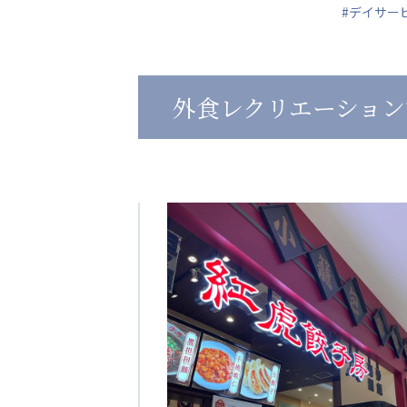
#デイサー
心の会
医療（共に生きる仲間達）
外食レクリエーション
医療法人社団 美翔会
医療法人社団 デンタルケアコミ
聖心美容クリニック
フォレストデンタルクリニッ
S-Labo（渋谷院）
教育（共に生きる仲間達）