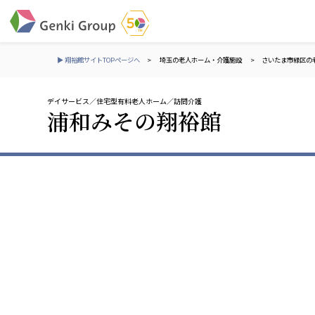
▶ 翔裕館サイトTOPページへ
>
埼玉の老人ホーム・介護施設
>
さいたま市緑区の
デイサービス
住宅型有料老人ホーム
訪問介護
介護・福祉
浦和みその翔裕館
社会福祉法人 元気村グループ
株式会社 サンガジ
社会福祉法人元気村
株式会社日本遮蔽
社会福祉法人長寿村
サンガ共同組合
社会福祉法人長寿の里
株式会社Genkiリレ
社会福祉法人長寿の森
社会福祉法人杜の村
社会福祉法人 共生会
株式会社 アジアメデカ
特別養護老人ホーム 共生の家
アジアメデカ元気事
社会福祉法人 心の会