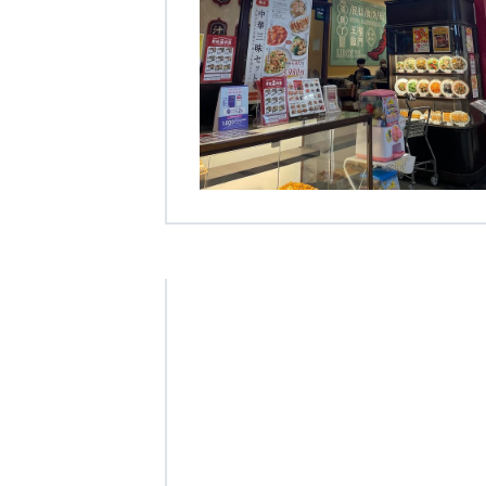
学校法人明星学園
関東福祉専門学校
国際
特定非営利活動法人ファイアーレッズメディカルスポーツク
その他
Mediclude
株式会社アジアメデカ元気事業団
特定非営利活動法人共生フォーラム
一般社団法人
株式会社エネクト
株式会社 G.com R＆M
海外
海外グループ会社
美迪克（上海）商务咨询有限公司
共生（大連）商務諮詢