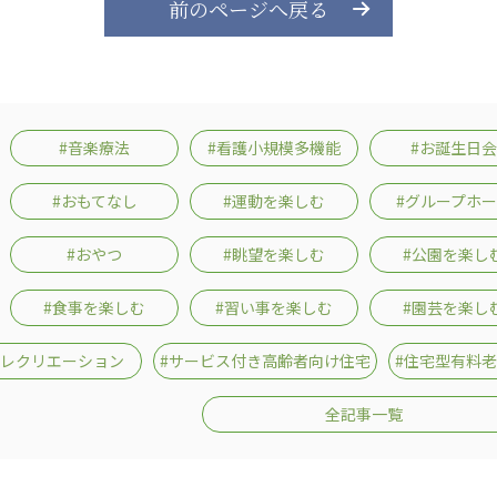
前のページへ戻る
#音楽療法
#看護小規模多機能
#お誕生日会
#おもてなし
#運動を楽しむ
#グループホ
#おやつ
#眺望を楽しむ
#公園を楽し
#食事を楽しむ
#習い事を楽しむ
#園芸を楽し
#レクリエーション
#サービス付き高齢者向け住宅
#住宅型有料
全記事一覧