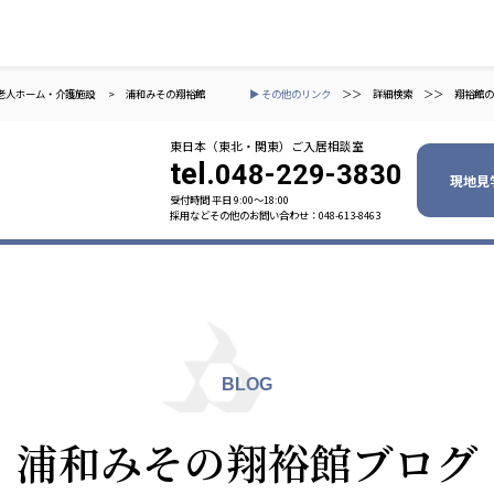
老人ホーム・介護施設
>
浦和みその翔裕館
▶ その他のリンク
＞＞
詳細検索
＞＞
翔裕館の
東日本（東北・関東）ご入居相談室
tel.
048-229-3830
現地見
受付時間 平日 9:00〜18:00
採用などその他のお問い合わせ：048-613-8463
ャパン
一般社団法人 日本高齢者福祉協会
株式会社
技研
日本高齢者福祉協会
爽やかな
爽やかな
ーションズ
BLOG
元気事業団
株式会社 爽やかな風九州
株式会社 七星
浦和みその翔裕館ブログ
業団
爽やかな風九州
七星