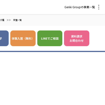
Genki Groupの事業一覧
介護
＞＞
空室一覧
資料請求
学
体験入居（無料）
LINEでご相談
お問合わせ
 爽やかな風沖縄
株式会社 鷹揚館
風 中部エリア
鷹揚館
風 那覇エリア
社会福祉法人 福ふく
株式会社 せきれい
福ふく
せきれい