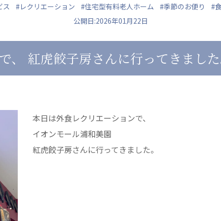
ビス
#レクリエーション
#住宅型有料老人ホーム
#季節のお便り
#
公開日:2026年01月22日
で、 紅虎餃子房さんに行ってきました
ュニティ
医療法人 共生会
医療法人社団 鴻愛
ク
松園病院介護医療院
こうのす共生病
松園第二病院
OKP with Lif
複合ケアセンターまつぞの
こうのすナーシ
本日は外食レクリエーションで、
あげお共生の家
イオンモール浦和美園
紅虎餃子房さんに行ってきました。