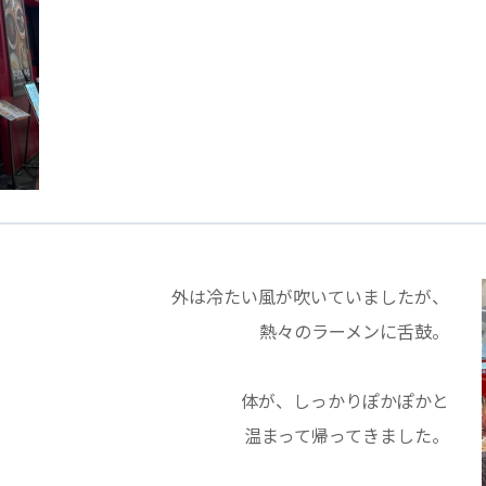
医療専門学校
浦和学院高等学校
明星幼稚園
ラブ
特定非営利活動法人アート応援隊
株式会社フラワーコミュニティ放送
Medicare Lead Japa
フードラボジャパン
特定非営利活動法人日本医療福祉機構
外は冷たい風が吹いていましたが、
熱々のラーメンに舌鼓。
体が、しっかりぽかぽかと
温まって帰ってきました。
有限公司
台灣善合股份有限公司
Angkor-Japan Friendship