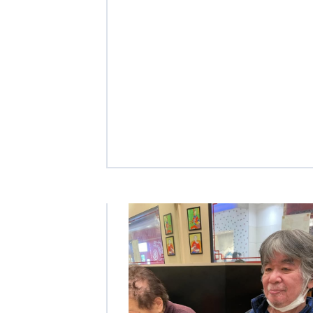
クヴィアン小学校・カンボジア日本友好共生クヴィアン中学校
海外子会社・合弁会社
瀋陽長者会
上海介護施設
広州谷豊園