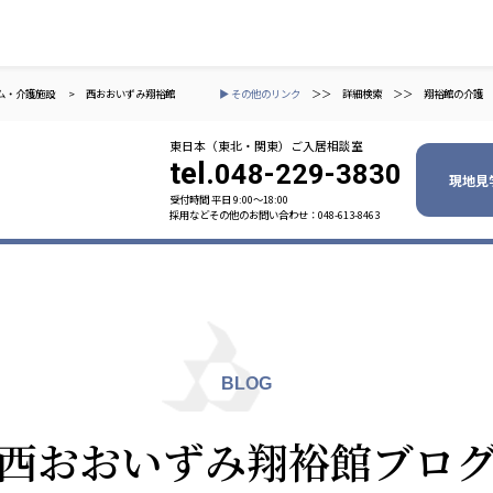
ム・介護施設
>
西おおいずみ翔裕館
▶ その他のリンク
＞＞
詳細検索
＞＞
翔裕館の介護
東日本（東北・関東）ご入居相談室
tel.
048-229-3830
現地見
受付時間 平日 9:00〜18:00
採用などその他のお問い合わせ：048-613-8463
ャパン
一般社団法人 日本高齢者福祉協会
株式会社
技研
日本高齢者福祉協会
爽やかな
爽やかな
ーションズ
BLOG
元気事業団
株式会社 爽やかな風九州
株式会社 七星
西おおいずみ翔裕館ブロ
業団
爽やかな風九州
七星