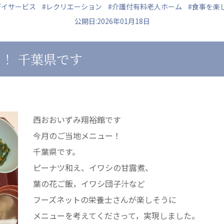
デイサービス
#レクリエーション
#介護付有料老人ホーム
#食事を楽
公開日:2026年01月18日
！ 千葉県です
ュニティ
医療法人 共生会
医療法人社団 鴻愛
ク
松園病院介護医療院
こうのす共生病
松園第二病院
OKP with Lif
複合ケアセンターまつぞの
こうのすナーシ
西おおいずみ翔裕館です
あげお共生の家
今月のご当地メニュー！
千葉県です。
ピーナツ和え、イワシの甘露煮、
葉の花ご飯，イワシ団子汁など
フーズネットの栄養士さんが楽しそうに
メニューを考えてくださって，実現しました。