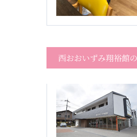
西おおいずみ翔裕館