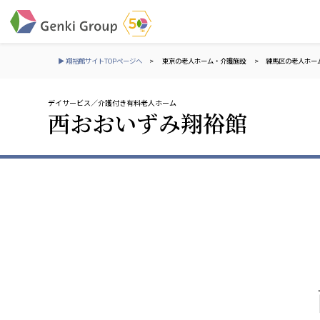
▶ 翔裕館サイトTOPページへ
>
東京の老人ホーム・介護施設
>
練馬区の老人ホー
デイサービス
介護付き有料老人ホーム
介護・福祉
西おおいずみ翔裕館
社会福祉法人 元気村グループ
株式会社 サンガジ
社会福祉法人元気村
株式会社日本遮蔽
社会福祉法人長寿村
サンガ共同組合
社会福祉法人長寿の里
株式会社Genkiリレ
社会福祉法人長寿の森
社会福祉法人杜の村
社会福祉法人 共生会
株式会社 アジアメデカ
特別養護老人ホーム 共生の家
アジアメデカ元気事
社会福祉法人 心の会