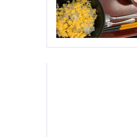
学校法人明星学園
関東福祉専門学校
国際
特定非営利活動法人ファイアーレッズメディカルスポーツク
その他
Mediclude
株式会社アジアメデカ元気事業団
特定非営利活動法人共生フォーラム
一般社団法人
株式会社エネクト
株式会社 G.com R＆M
海外
海外グループ会社
美迪克（上海）商务咨询有限公司
共生（大連）商務諮詢