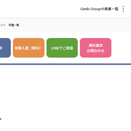
Genki Groupの事業一覧
＞＞
空室一覧
資料請求
学
体験入居（無料）
LINEでご相談
お問合わせ
 爽やかな風沖縄
株式会社 鷹揚館
風 中部エリア
鷹揚館
風 那覇エリア
社会福祉法人 福ふく
株式会社 せきれい
グ
福ふく
せきれい