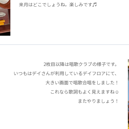
来月はどこでしょうね，楽しみです♬
医療専門学校
浦和学院高等学校
明星幼稚園
ラブ
特定非営利活動法人アート応援隊
株式会社フラワーコミュニティ放送
Medicare Lead Japa
2枚目以降は唱歌クラブの様子です。
フードラボジャパン
特定非営利活動法人日本医療福祉機構
いつもはデイさんが利用しているデイフロアにて、
大きい画面で唱歌合唱をしました！
これなら歌詞もよく見えますね☺
またやりましょう！
有限公司
台灣善合股份有限公司
Angkor-Japan Friendship