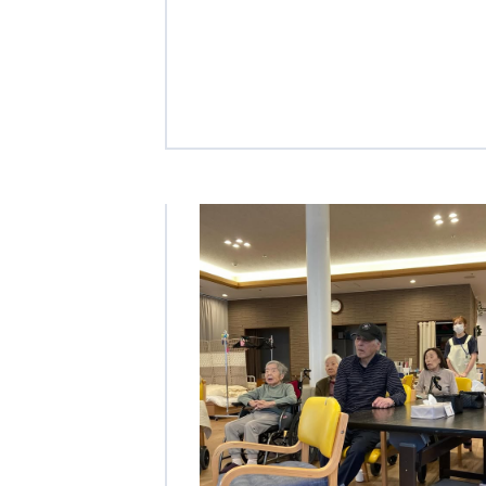
クヴィアン小学校・カンボジア日本友好共生クヴィアン中学校
海外子会社・合弁会社
瀋陽長者会
上海介護施設
広州谷豊園