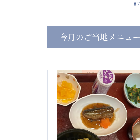
#
心の会
医療（共に生きる仲間達）
今月のご当地メニュー
医療法人社団 美翔会
医療法人社団 デンタルケアコミ
聖心美容クリニック
フォレストデンタルクリニッ
S-Labo（渋谷院）
教育（共に生きる仲間達）