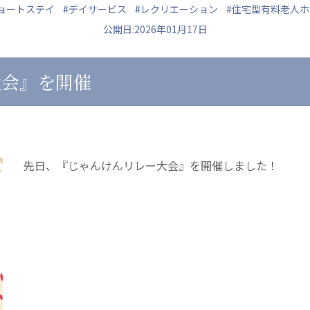
ョートステイ
#デイサービス
#レクリエーション
#住宅型有料老人
公開日:2026年01月17日
大会』を開催
ュニティ
医療法人 共生会
医療法人社団 鴻愛
ク
松園病院介護医療院
こうのす共生病
松園第二病院
OKP with Lif
複合ケアセンターまつぞの
こうのすナーシ
先日、『じゃんけんリレー大会』を開催しました！
あげお共生の家