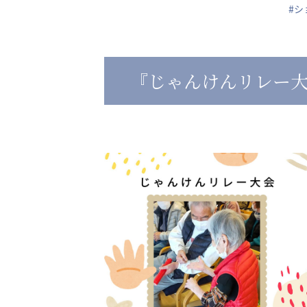
#シ
心の会
医療（共に生きる仲間達）
『じゃんけんリレー
医療法人社団 美翔会
医療法人社団 デンタルケアコミ
聖心美容クリニック
フォレストデンタルクリニッ
S-Labo（渋谷院）
教育（共に生きる仲間達）