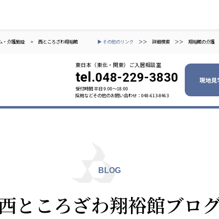
ム・介護施設
>
西ところざわ翔裕館
▶ その他のリンク
＞＞
詳細検索
＞＞
翔裕館の介護
東日本（東北・関東）ご入居相談室
tel.
048-229-3830
現地見
受付時間 平日 9:00〜18:00
採用などその他のお問い合わせ：048-613-8463
ャパン
一般社団法人 日本高齢者福祉協会
株式会社
技研
日本高齢者福祉協会
爽やかな
爽やかな
ーションズ
BLOG
元気事業団
株式会社 爽やかな風九州
株式会社 七星
西ところざわ翔裕館ブロ
業団
爽やかな風九州
七星