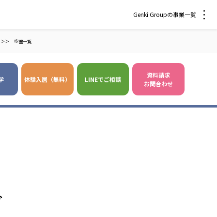
Genki Groupの事業一覧
＞＞
空室一覧
資料請求
学
体験入居（無料）
LINEでご相談
お問合わせ
 爽やかな風沖縄
株式会社 鷹揚館
風 中部エリア
鷹揚館
風 那覇エリア
社会福祉法人 福ふく
株式会社 せきれい
グ
福ふく
せきれい