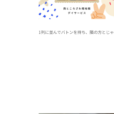
学校法人明星学園
関東福祉専門学校
国際
特定非営利活動法人ファイアーレッズメディカルスポーツク
1列に並んでバトンを持ち、隣の方とじ
その他
Mediclude
株式会社アジアメデカ元気事業団
特定非営利活動法人共生フォーラム
一般社団法人
株式会社エネクト
株式会社 G.com R＆M
海外
海外グループ会社
美迪克（上海）商务咨询有限公司
共生（大連）商務諮詢