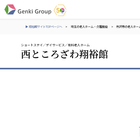
▶ 翔裕館サイトTOPページへ
>
埼玉の老人ホーム・介護施設
>
所沢市の老人ホー
ショートステイ
デイサービス
有料老人ホーム
介護・福祉
西ところざわ翔裕館
社会福祉法人 元気村グループ
株式会社 サンガジ
社会福祉法人元気村
株式会社日本遮蔽
社会福祉法人長寿村
サンガ共同組合
社会福祉法人長寿の里
株式会社Genkiリレ
社会福祉法人長寿の森
社会福祉法人杜の村
社会福祉法人 共生会
株式会社 アジアメデカ
特別養護老人ホーム 共生の家
アジアメデカ元気事
社会福祉法人 心の会