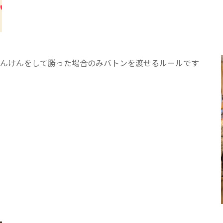
医療専門学校
浦和学院高等学校
明星幼稚園
ラブ
特定非営利活動法人アート応援隊
ゃんけんをして勝った場合のみバトンを渡せるルールです
株式会社フラワーコミュニティ放送
Medicare Lead Japa
フードラボジャパン
特定非営利活動法人日本医療福祉機構
有限公司
台灣善合股份有限公司
Angkor-Japan Friendship