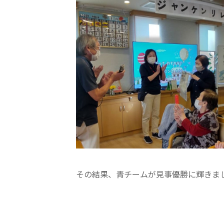
クヴィアン小学校・カンボジア日本友好共生クヴィアン中学校
海外子会社・合弁会社
瀋陽長者会
上海介護施設
広州谷豊園
その結果、青チームが見事優勝に輝きま