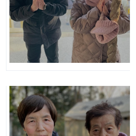
あげお共生の家
医療法人 京都翔医会
西京都病院
西京都クリニック
洛桂の郷
桂寿の郷
訪問看護ステーション秋桜
上桂の郷
ファミリエール吉祥院
教育（共に生きる仲間達）
学校法人明星学園
関東福祉専門学校
国際医療専門学校
浦和学院高等学校
明星幼稚園
志学会高等学校
特定非営利活動法人ファイアーレッズメディカルスポ