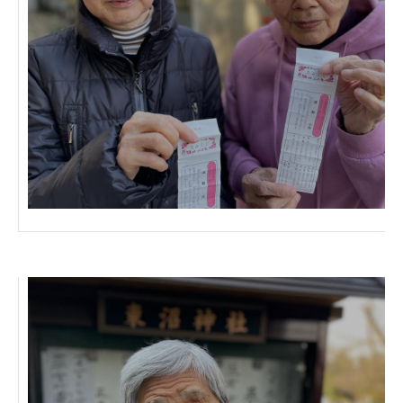
ーツクラブ
特定非営利活動法人アート応援隊
その他
Mediclude
株式会社アジアメデカ元気事業団
株式会社フラワーコミュニティ放送
Medicare Lead Japan
株式会社日本医科学研究所
特定非営利活動法人共生フォーラム
一般社団法人フードラボジャパン
特定非営利活動法人日本医療福祉機構
株式会社アメックファーマシー