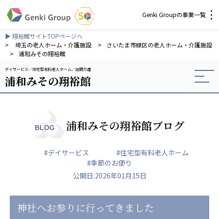
Genki Groupの事業一覧
▶ 翔裕館サイトTOPページへ
介護・福祉
>
埼玉の老人ホーム・介護施設
>
さいたま市緑区の老人ホーム・介護施設
>
浦和みその翔裕館
デイサービス
住宅型有料老人ホーム
訪問介護
社会福祉法人 元気村グループ
浦和みその翔裕館
社会福祉法人元気村
社会福祉法人長寿村
社会福祉法人長寿の里
社会福祉法人長寿の森
浦和みその翔裕館ブログ
BLOG
社会福祉法人杜の村
#デイサービス
#住宅型有料老人ホーム
株式会社 サンガジャパン
#季節のお便り
株式会社日本遮蔽技研
公開日:2026年01月15日
サンガ共同組合
株式会社Genkiリレーションズ
神社へお参りに行ってきました
一般社団法人 日本高齢者福祉協会