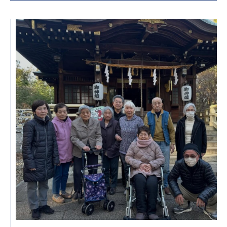
日本高齢者福祉協会
株式会社 爽やかな風沖縄
株式会社 鷹揚館
爽やかな風 中部エリア
鷹揚館
爽やかな風 那覇エリア
社会福祉法人 共生会
特別養護老人ホーム 共生の家
株式会社 アジアメデカ元気事業団
アジアメデカ元気事業団
株式会社 爽やかな風九州
株式会社 七星
爽やかな風九州
七星
社会福祉法人 福ふく
株式会社 せきれい
福ふく
せきれい
社会福祉法人 心の会