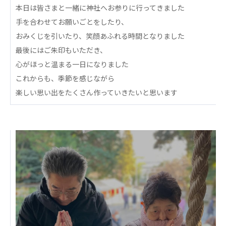
心の会
本日は皆さまと一緒に神社へお参りに行ってきました
医療（共に生きる仲間達）
手を合わせてお願いごとをしたり、
おみくじを引いたり、笑顔あふれる時間となりました
医療法人社団 美翔会
最後にはご朱印もいただき、
聖心美容クリニック
心がほっと温まる一日になりました
S-Labo（渋谷院）
これからも、季節を感じながら
医療法人社団 デンタルケアコミュニティ
楽しい思い出をたくさん作っていきたいと思います
フォレストデンタルクリニック
医療法人 共生会
松園病院介護医療院
松園第二病院
複合ケアセンターまつぞの
医療法人社団 鴻愛会
こうのす共生病院
OKP with Life クリニック
こうのすナーシングホーム共生園