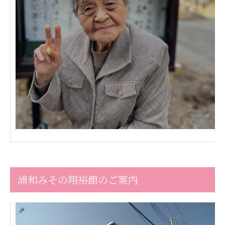
株式会社エネクト
株式会社 G.com R＆M
海外
海外グループ会社
美迪克（上海）商务咨询有限公司
共生（大連）商務諮詢有限公司
台灣善合股份有限公司
Angkor-Japan Friendship International
Hospital
クヴィアン小学校・カンボジア日本友好共生クヴ
ィアン中学校
カンボジア日本友好技術教育センター
NGO共生の家
G-COM JOINT STOCK COMPANY
浦和みその翔裕館のご案内
海外子会社・合弁会社
瀋陽長者会
上海介護施設