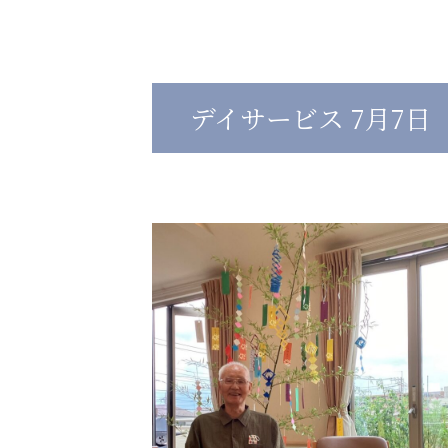
心の会
医療（共に生きる仲間達）
デイサービス 7月7日
医療法人社団 美翔会
医療法人社団 デンタルケアコミ
聖心美容クリニック
フォレストデンタルクリニッ
S-Labo（渋谷院）
教育（共に生きる仲間達）