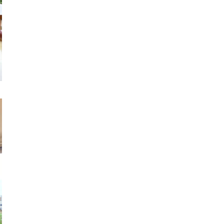
カンボジア日本友好技術教育センター
NGO共生の家
G