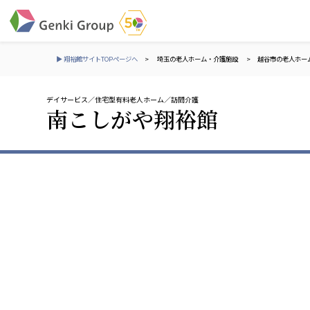
▶ 翔裕館サイトTOPページへ
>
埼玉の老人ホーム・介護施設
>
越谷市の老人ホー
デイサービス
住宅型有料老人ホーム
訪問介護
介護・福祉
南こしがや翔裕館
社会福祉法人 元気村グループ
株式会社 サンガジ
社会福祉法人元気村
株式会社日本遮蔽
社会福祉法人長寿村
サンガ共同組合
社会福祉法人長寿の里
株式会社Genkiリレ
社会福祉法人長寿の森
社会福祉法人杜の村
社会福祉法人 共生会
株式会社 アジアメデカ
特別養護老人ホーム 共生の家
アジアメデカ元気事
社会福祉法人 心の会