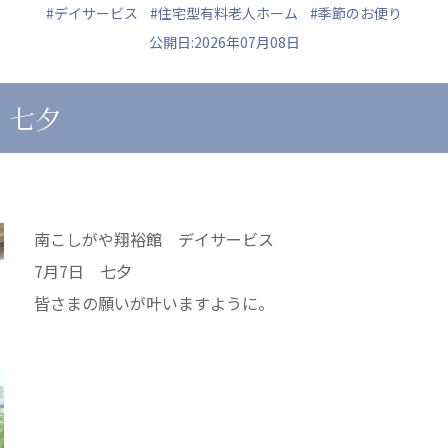
#デイサービス
#住宅型有料老人ホーム
#季節のお便り
公開日:2026年07月08日
 七夕
ュニティ
医療法人 共生会
医療法人社団 鴻愛
ク
松園病院介護医療院
こうのす共生病
松園第二病院
OKP with Lif
複合ケアセンターまつぞの
こうのすナーシ
南こしがや翔裕館 デイサービス
あげお共生の家
7月7日 七夕
皆さまの願いが叶いますように。