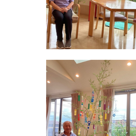
クヴィアン小学校・カンボジア日本友好共生クヴィアン中学校
海外子会社・合弁会社
瀋陽長者会
上海介護施設
広州谷豊園