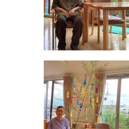
学校法人明星学園
関東福祉専門学校
国際
特定非営利活動法人ファイアーレッズメディカルスポーツク
その他
Mediclude
株式会社アジアメデカ元気事業団
特定非営利活動法人共生フォーラム
一般社団法人
株式会社エネクト
株式会社 G.com R＆M
海外
海外グループ会社
美迪克（上海）商务咨询有限公司
共生（大連）商務諮詢