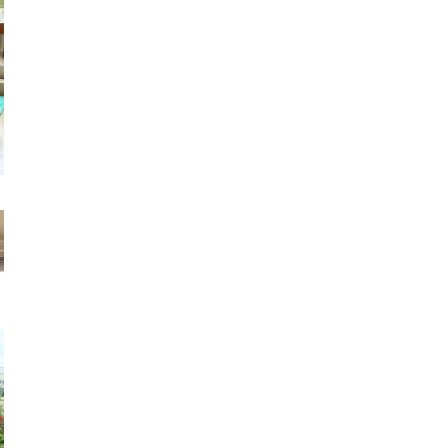
医療専門学校
浦和学院高等学校
明星幼稚園
ラブ
特定非営利活動法人アート応援隊
株式会社フラワーコミュニティ放送
Medicare Lead Japa
フードラボジャパン
特定非営利活動法人日本医療福祉機構
有限公司
台灣善合股份有限公司
Angkor-Japan Friendship