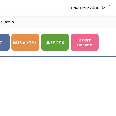
Genki Groupの事業一覧
＞＞
空室一覧
資料請求
学
体験入居（無料）
LINEでご相談
お問合わせ
 爽やかな風沖縄
株式会社 鷹揚館
風 中部エリア
鷹揚館
風 那覇エリア
社会福祉法人 福ふく
株式会社 せきれい
福ふく
せきれい