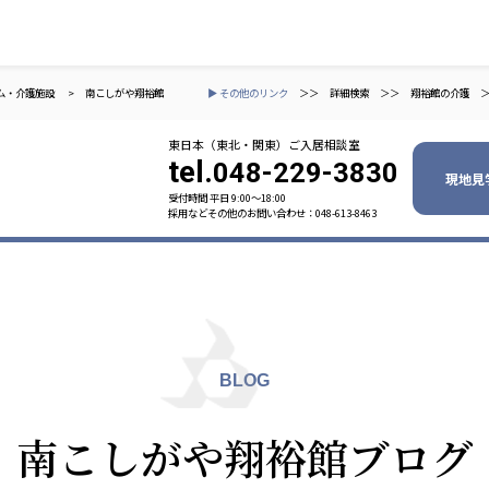
ム・介護施設
>
南こしがや翔裕館
▶ その他のリンク
＞＞
詳細検索
＞＞
翔裕館の介護
東日本（東北・関東）ご入居相談室
tel.
048-229-3830
現地見
受付時間 平日 9:00〜18:00
採用などその他のお問い合わせ：048-613-8463
ャパン
一般社団法人 日本高齢者福祉協会
株式会社
技研
日本高齢者福祉協会
爽やかな
爽やかな
ーションズ
BLOG
元気事業団
株式会社 爽やかな風九州
株式会社 七星
南こしがや翔裕館ブログ
業団
爽やかな風九州
七星