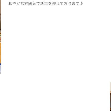
カンボジア日本友好技術教育センター
NGO共生の家
G
和やかな雰囲気で新年を迎えております♪