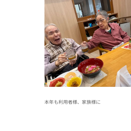
クヴィアン小学校・カンボジア日本友好共生クヴィアン中学校
海外子会社・合弁会社
瀋陽長者会
上海介護施設
広州谷豊園
本年も利用者様、家族様に