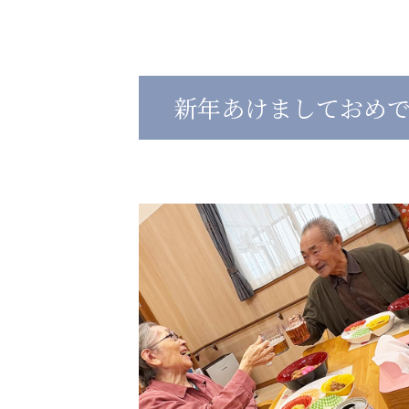
心の会
医療（共に生きる仲間達）
新年あけましておめ
医療法人社団 美翔会
医療法人社団 デンタルケアコミ
聖心美容クリニック
フォレストデンタルクリニッ
S-Labo（渋谷院）
教育（共に生きる仲間達）