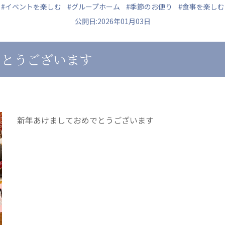
#イベントを楽しむ
#グループホーム
#季節のお便り
#食事を楽しむ
公開日:2026年01月03日
でとうございます
ュニティ
医療法人 共生会
医療法人社団 鴻愛
ク
松園病院介護医療院
こうのす共生病
松園第二病院
OKP with Lif
複合ケアセンターまつぞの
こうのすナーシ
新年あけましておめでとうございます
あげお共生の家