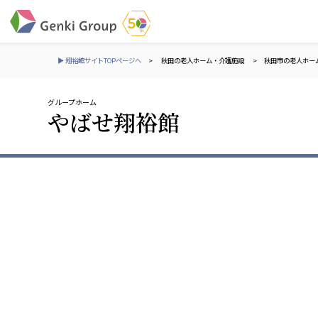
▶ 翔裕館サイトTOPページへ
>
秋田の老人ホーム・介護施設
>
秋田市の老人ホー
グループホーム
介護・福祉
やばせ翔裕館
社会福祉法人 元気村グループ
株式会社 サンガジ
社会福祉法人元気村
株式会社日本遮蔽
社会福祉法人長寿村
サンガ共同組合
社会福祉法人長寿の里
株式会社Genkiリレ
社会福祉法人長寿の森
社会福祉法人杜の村
社会福祉法人 共生会
株式会社 アジアメデカ
特別養護老人ホーム 共生の家
アジアメデカ元気事
社会福祉法人 心の会