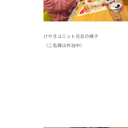
学校法人明星学園
関東福祉専門学校
国際
特定非営利活動法人ファイアーレッズメディカルスポーツク
けやきユニット元旦の様子
その他
（二名様は外泊中）
Mediclude
株式会社アジアメデカ元気事業団
特定非営利活動法人共生フォーラム
一般社団法人
株式会社エネクト
株式会社 G.com R＆M
海外
海外グループ会社
美迪克（上海）商务咨询有限公司
共生（大連）商務諮詢