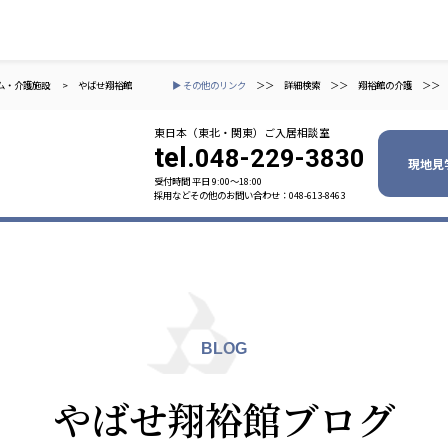
ム・介護施設
>
やばせ翔裕館
▶ その他のリンク
＞＞
詳細検索
＞＞
翔裕館の介護
＞＞
東日本（東北・関東）ご入居相談室
tel.
048-229-3830
現地見
受付時間 平日 9:00〜18:00
採用などその他のお問い合わせ：048-613-8463
ャパン
一般社団法人 日本高齢者福祉協会
株式会社
技研
日本高齢者福祉協会
爽やかな
爽やかな
ーションズ
BLOG
元気事業団
株式会社 爽やかな風九州
株式会社 七星
やばせ翔裕館ブログ
業団
爽やかな風九州
七星