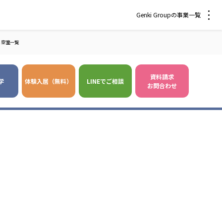
Genki Groupの事業一覧
空室一覧
資料請求
学
体験入居（無料）
LINEでご相談
お問合わせ
 爽やかな風沖縄
株式会社 鷹揚館
風 中部エリア
鷹揚館
風 那覇エリア
社会福祉法人 福ふく
株式会社 せきれい
福ふく
せきれい