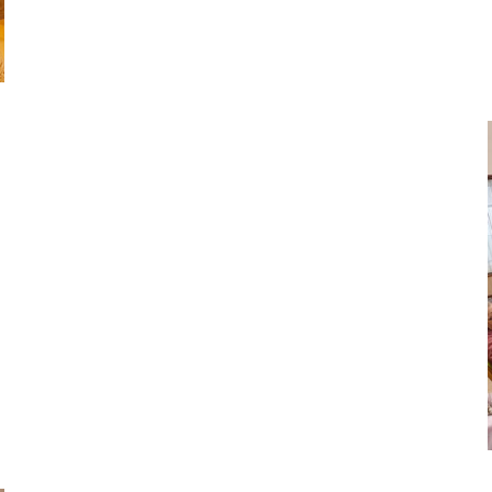
医療専門学校
浦和学院高等学校
明星幼稚園
ラブ
特定非営利活動法人アート応援隊
株式会社フラワーコミュニティ放送
Medicare Lead Japa
フードラボジャパン
特定非営利活動法人日本医療福祉機構
有限公司
台灣善合股份有限公司
Angkor-Japan Friendship