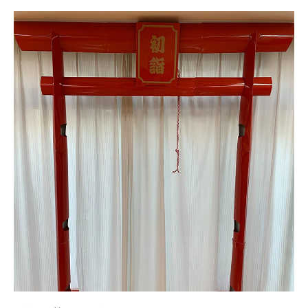
日本高齢者福祉協会
株式会社 爽やかな風沖縄
株式会社 鷹揚館
爽やかな風 中部エリア
鷹揚館
爽やかな風 那覇エリア
社会福祉法人 共生会
特別養護老人ホーム 共生の家
株式会社 アジアメデカ元気事業団
アジアメデカ元気事業団
株式会社 爽やかな風九州
株式会社 七星
爽やかな風九州
七星
社会福祉法人 福ふく
株式会社 せきれい
福ふく
せきれい
社会福祉法人 心の会