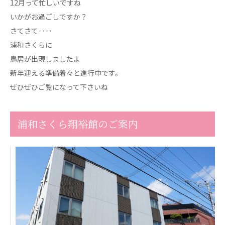
12月って忙しいですね
心の会
医療（共に生きる仲間達）
いかがお過ごしですか？
さてさて‥‥
医療法人社団 美翔会
浦和さくらに
聖心美容クリニック
鳥居が出現しましたよ
S-Labo（渋谷院）
新年迎える準備着々と進行中です。
ぜひぜひご覧になって下さいね
医療法人社団 デンタルケアコミュニティ
フォレストデンタルクリニック
浦和さくら翔裕館のご案内
医療法人 共生会
松園病院介護医療院
松園第二病院
複合ケアセンターまつぞの
医療法人社団 鴻愛会
こうのす共生病院
OKP with Life クリニック
こうのすナーシングホーム共生園