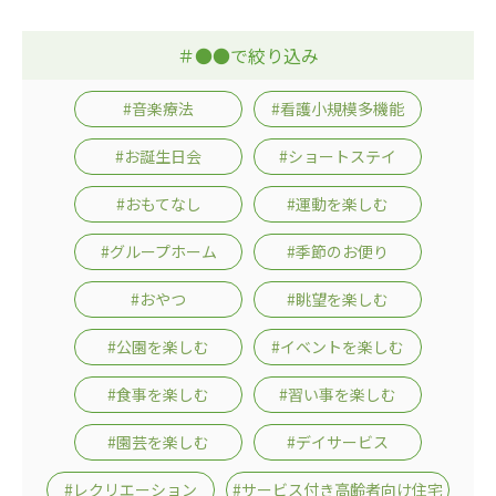
ーツクラブ
＃●●で絞り込み
特定非営利活動法人アート応援隊
その他
#音楽療法
#看護小規模多機能
Mediclude
株式会社アジアメデカ元気事業団
#お誕生日会
#ショートステイ
株式会社フラワーコミュニティ放送
#おもてなし
#運動を楽しむ
Medicare Lead Japan
#グループホーム
#季節のお便り
株式会社日本医科学研究所
#おやつ
#眺望を楽しむ
特定非営利活動法人共生フォーラム
#公園を楽しむ
#イベントを楽しむ
一般社団法人フードラボジャパン
#食事を楽しむ
#習い事を楽しむ
特定非営利活動法人日本医療福祉機構
#園芸を楽しむ
#デイサービス
株式会社アメックファーマシー
#レクリエーション
#サービス付き高齢者向け住宅