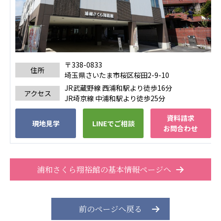
あげお共生の家
医療法人 京都翔医会
西京都病院
西京都クリニック
〒338-0833
洛桂の郷
住所
埼玉県さいたま市桜区桜田2-9-10
桂寿の郷
JR武蔵野線 西浦和駅より徒歩16分
アクセス
訪問看護ステーション秋桜
JR埼京線 中浦和駅より徒歩25分
上桂の郷
資料請求
ファミリエール吉祥院
現地見学
LINEでご相談
お問合わせ
教育（共に生きる仲間達）
学校法人明星学園
関東福祉専門学校
浦和さくら翔裕館の基本情報ページへ
国際医療専門学校
浦和学院高等学校
明星幼稚園
志学会高等学校
前のページへ戻る
特定非営利活動法人ファイアーレッズメディカルスポ