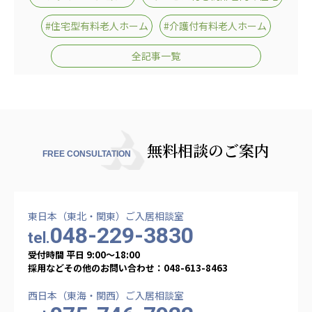
株式会社エネクト
株式会社 G.com R＆M
#住宅型有料老人ホーム
#介護付有料老人ホーム
海外
全記事一覧
海外グループ会社
美迪克（上海）商务咨询有限公司
共生（大連）商務諮詢有限公司
台灣善合股份有限公司
Angkor-Japan Friendship International
無料相談のご案内
Hospital
FREE CONSULTATION
クヴィアン小学校・カンボジア日本友好共生クヴ
ィアン中学校
カンボジア日本友好技術教育センター
東日本（東北・関東）ご入居相談室
NGO共生の家
048-229-3830
tel.
G-COM JOINT STOCK COMPANY
受付時間 平日 9:00〜18:00
海外子会社・合弁会社
採用などその他のお問い合わせ：048-613-8463
瀋陽長者会
西日本（東海・関西）ご入居相談室
上海介護施設