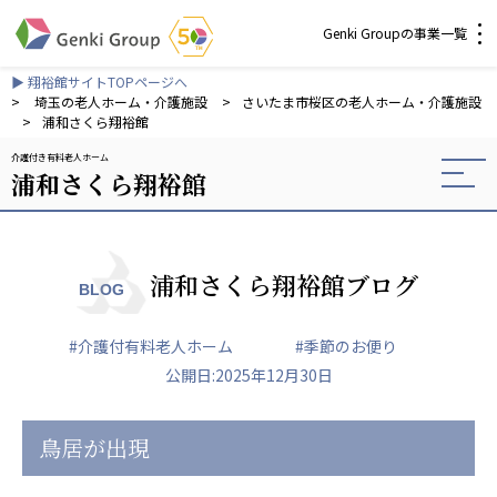
Genki Groupの事業一覧
▶ 翔裕館サイトTOPページへ
介護・福祉
>
埼玉の老人ホーム・介護施設
>
さいたま市桜区の老人ホーム・介護施設
>
浦和さくら翔裕館
介護付き有料老人ホーム
社会福祉法人 元気村グループ
浦和さくら翔裕館
社会福祉法人元気村
社会福祉法人長寿村
社会福祉法人長寿の里
社会福祉法人長寿の森
浦和さくら翔裕館ブログ
BLOG
社会福祉法人杜の村
#介護付有料老人ホーム
#季節のお便り
株式会社 サンガジャパン
公開日:2025年12月30日
株式会社日本遮蔽技研
サンガ共同組合
株式会社Genkiリレーションズ
鳥居が出現
一般社団法人 日本高齢者福祉協会