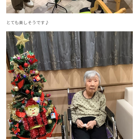
あげお共生の家
医療法人 京都翔医会
とても楽しそうです♪
西京都病院
西京都クリニック
洛桂の郷
桂寿の郷
訪問看護ステーション秋桜
上桂の郷
ファミリエール吉祥院
教育（共に生きる仲間達）
学校法人明星学園
関東福祉専門学校
国際医療専門学校
浦和学院高等学校
明星幼稚園
志学会高等学校
特定非営利活動法人ファイアーレッズメディカルスポ