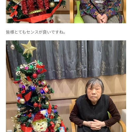
株式会社エネクト
株式会社 G.com R＆M
海外
海外グループ会社
皆様とてもセンスが良いですね。
美迪克（上海）商务咨询有限公司
共生（大連）商務諮詢有限公司
台灣善合股份有限公司
Angkor-Japan Friendship International
Hospital
クヴィアン小学校・カンボジア日本友好共生クヴ
ィアン中学校
カンボジア日本友好技術教育センター
NGO共生の家
G-COM JOINT STOCK COMPANY
海外子会社・合弁会社
瀋陽長者会
上海介護施設