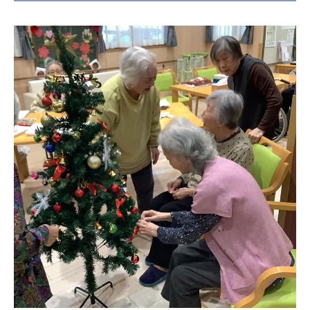
日本高齢者福祉協会
株式会社 爽やかな風沖縄
株式会社 鷹揚館
爽やかな風 中部エリア
鷹揚館
爽やかな風 那覇エリア
社会福祉法人 共生会
特別養護老人ホーム 共生の家
株式会社 アジアメデカ元気事業団
アジアメデカ元気事業団
株式会社 爽やかな風九州
株式会社 七星
爽やかな風九州
七星
社会福祉法人 福ふく
株式会社 せきれい
福ふく
せきれい
社会福祉法人 心の会