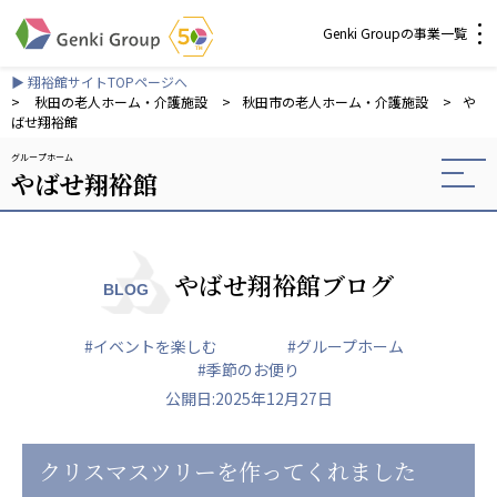
Genki Groupの事業一覧
▶ 翔裕館サイトTOPページへ
介護・福祉
>
秋田の老人ホーム・介護施設
>
秋田市の老人ホーム・介護施設
>
や
ばせ翔裕館
グループホーム
社会福祉法人 元気村グループ
やばせ翔裕館
社会福祉法人元気村
社会福祉法人長寿村
社会福祉法人長寿の里
社会福祉法人長寿の森
やばせ翔裕館ブログ
BLOG
社会福祉法人杜の村
#イベントを楽しむ
#グループホーム
株式会社 サンガジャパン
#季節のお便り
株式会社日本遮蔽技研
公開日:2025年12月27日
サンガ共同組合
株式会社Genkiリレーションズ
クリスマスツリーを作ってくれました
一般社団法人 日本高齢者福祉協会