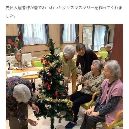
心の会
先日入居者様が皆でわいわいとクリスマスツリーを作ってくれま
医療（共に生きる仲間達）
した。
医療法人社団 美翔会
聖心美容クリニック
S-Labo（渋谷院）
医療法人社団 デンタルケアコミュニティ
フォレストデンタルクリニック
医療法人 共生会
松園病院介護医療院
松園第二病院
複合ケアセンターまつぞの
医療法人社団 鴻愛会
こうのす共生病院
OKP with Life クリニック
こうのすナーシングホーム共生園