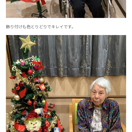
ーツクラブ
特定非営利活動法人アート応援隊
その他
飾り付けも色とりどりでキレイです。
Mediclude
株式会社アジアメデカ元気事業団
株式会社フラワーコミュニティ放送
Medicare Lead Japan
株式会社日本医科学研究所
特定非営利活動法人共生フォーラム
一般社団法人フードラボジャパン
特定非営利活動法人日本医療福祉機構
株式会社アメックファーマシー