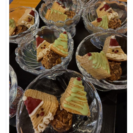
あげお共生の家
医療法人 京都翔医会
西京都病院
西京都クリニック
洛桂の郷
桂寿の郷
訪問看護ステーション秋桜
上桂の郷
ファミリエール吉祥院
教育（共に生きる仲間達）
学校法人明星学園
関東福祉専門学校
国際医療専門学校
浦和学院高等学校
明星幼稚園
志学会高等学校
特定非営利活動法人ファイアーレッズメディカルスポ