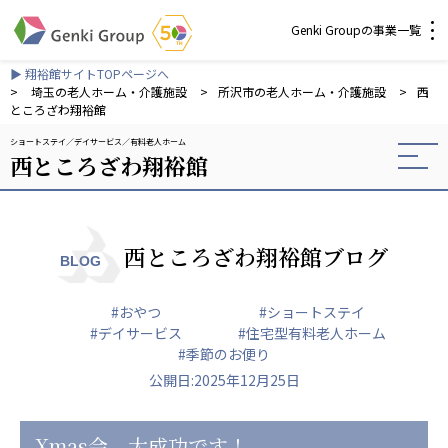
Genki Groupの事業一覧
▶ 翔裕館サイトTOPページへ
介護・福祉
>
埼玉の老人ホーム・介護施設
>
所沢市の老人ホーム・介護施設
>
西
ところざわ翔裕館
ショートステイ
デイサービス
有料老人ホーム
社会福祉法人 元気村グループ
西ところざわ翔裕館
社会福祉法人元気村
社会福祉法人長寿村
社会福祉法人長寿の里
社会福祉法人長寿の森
西ところざわ翔裕館ブログ
BLOG
社会福祉法人杜の村
#おやつ
#ショートステイ
株式会社 サンガジャパン
#デイサービス
#住宅型有料老人ホーム
株式会社日本遮蔽技研
#季節のお便り
サンガ共同組合
公開日:2025年12月25日
株式会社Genkiリレーションズ
一般社団法人 日本高齢者福祉協会
Xmas会、大成功です！