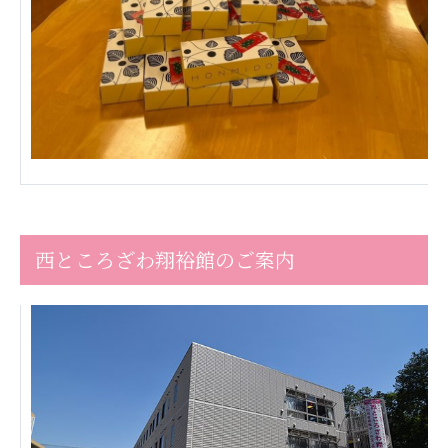
株式会社エネクト
株式会社 G.com R＆M
海外
海外グループ会社
美迪克（上海）商务咨询有限公司
共生（大連）商務諮詢有限公司
台灣善合股份有限公司
Angkor-Japan Friendship International
Hospital
クヴィアン小学校・カンボジア日本友好共生クヴ
西ところざわ翔裕館のご案内
ィアン中学校
カンボジア日本友好技術教育センター
NGO共生の家
G-COM JOINT STOCK COMPANY
海外子会社・合弁会社
瀋陽長者会
上海介護施設