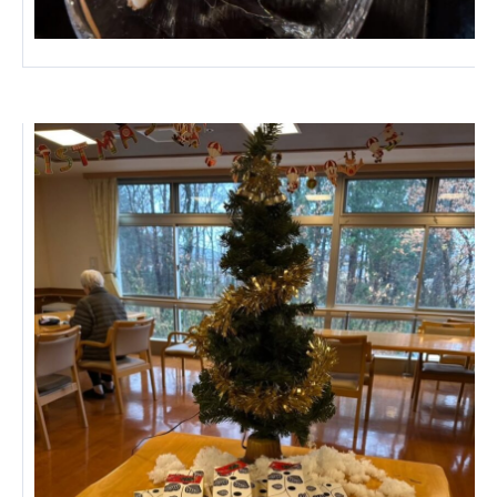
ーツクラブ
特定非営利活動法人アート応援隊
その他
Mediclude
株式会社アジアメデカ元気事業団
株式会社フラワーコミュニティ放送
Medicare Lead Japan
株式会社日本医科学研究所
特定非営利活動法人共生フォーラム
一般社団法人フードラボジャパン
特定非営利活動法人日本医療福祉機構
株式会社アメックファーマシー