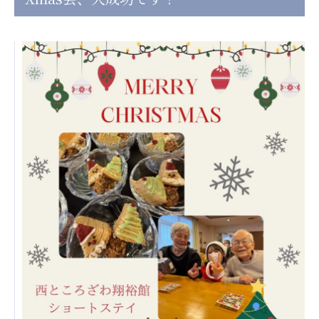
日本高齢者福祉協会
株式会社 爽やかな風沖縄
株式会社 鷹揚館
爽やかな風 中部エリア
鷹揚館
爽やかな風 那覇エリア
社会福祉法人 共生会
特別養護老人ホーム 共生の家
株式会社 アジアメデカ元気事業団
アジアメデカ元気事業団
株式会社 爽やかな風九州
株式会社 七星
爽やかな風九州
七星
社会福祉法人 福ふく
株式会社 せきれい
福ふく
せきれい
社会福祉法人 心の会