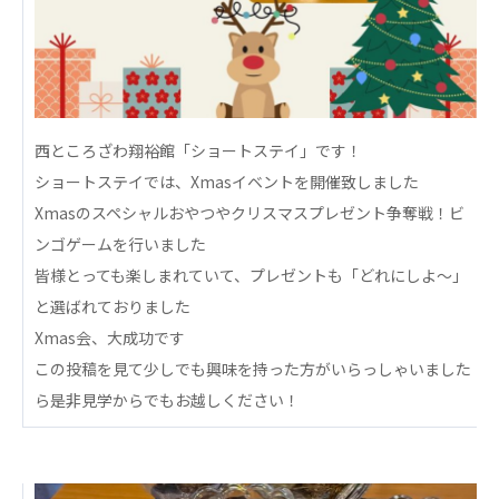
心の会
医療（共に生きる仲間達）
医療法人社団 美翔会
聖心美容クリニック
西ところざわ翔裕館「ショートステイ」です！
S-Labo（渋谷院）
ショートステイでは、Xmasイベントを開催致しました
医療法人社団 デンタルケアコミュニティ
Xmasのスペシャルおやつやクリスマスプレゼント争奪戦！ビ
フォレストデンタルクリニック
ンゴゲームを行いました
皆様とっても楽しまれていて、プレゼントも「どれにしよ〜」
医療法人 共生会
と選ばれておりました
松園病院介護医療院
松園第二病院
Xmas会、大成功です
複合ケアセンターまつぞの
この投稿を見て少しでも興味を持った方がいらっしゃいました
ら是非見学からでもお越しください！
医療法人社団 鴻愛会
こうのす共生病院
OKP with Life クリニック
こうのすナーシングホーム共生園