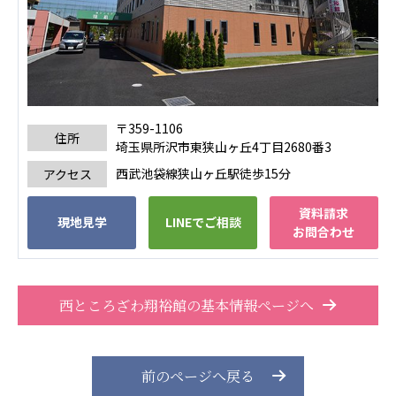
広州谷豊園
〒359-1106
住所
埼玉県所沢市東狭山ヶ丘4丁目2680番3
西武池袋線狭山ヶ丘駅徒歩15分
アクセス
資料請求
現地見学
LINEでご相談
お問合わせ
西ところざわ翔裕館の基本情報ページへ
前のページへ戻る