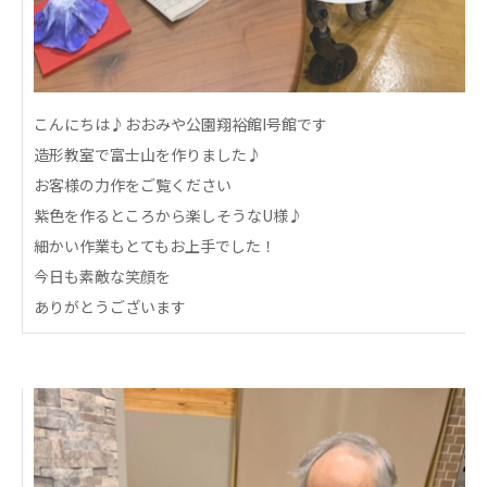
心の会
医療（共に生きる仲間達）
医療法人社団 美翔会
聖心美容クリニック
こんにちは♪おおみや公園翔裕館I号館です
S-Labo（渋谷院）
造形教室で富士山を作りました♪
お客様の力作をご覧ください
医療法人社団 デンタルケアコミュニティ
紫色を作るところから楽しそうなU様♪
フォレストデンタルクリニック
細かい作業もとてもお上手でした！
医療法人 共生会
今日も素敵な笑顔を
松園病院介護医療院
ありがとうございます
松園第二病院
複合ケアセンターまつぞの
医療法人社団 鴻愛会
こうのす共生病院
OKP with Life クリニック
こうのすナーシングホーム共生園