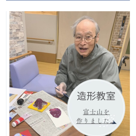
日本高齢者福祉協会
株式会社 爽やかな風沖縄
株式会社 鷹揚館
爽やかな風 中部エリア
鷹揚館
爽やかな風 那覇エリア
社会福祉法人 共生会
特別養護老人ホーム 共生の家
株式会社 アジアメデカ元気事業団
アジアメデカ元気事業団
株式会社 爽やかな風九州
株式会社 七星
爽やかな風九州
七星
社会福祉法人 福ふく
株式会社 せきれい
福ふく
せきれい
社会福祉法人 心の会