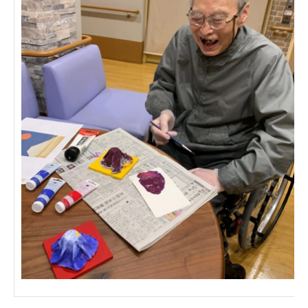
あげお共生の家
医療法人 京都翔医会
西京都病院
西京都クリニック
洛桂の郷
桂寿の郷
訪問看護ステーション秋桜
上桂の郷
ファミリエール吉祥院
教育（共に生きる仲間達）
学校法人明星学園
関東福祉専門学校
国際医療専門学校
浦和学院高等学校
明星幼稚園
志学会高等学校
特定非営利活動法人ファイアーレッズメディカルスポ