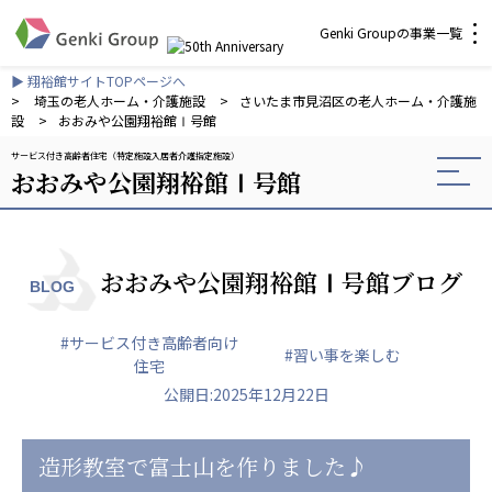
Genki Groupの事業一覧
▶ 翔裕館サイトTOPページへ
介護・福祉
>
埼玉の老人ホーム・介護施設
>
さいたま市見沼区の老人ホーム・介護施
設
>
おおみや公園翔裕館Ⅰ号館
サービス付き高齢者住宅（特定施設入居者介護指定施設）
社会福祉法人 元気村グループ
おおみや公園翔裕館Ⅰ号館
社会福祉法人元気村
社会福祉法人長寿村
社会福祉法人長寿の里
社会福祉法人長寿の森
おおみや公園翔裕館Ⅰ号館ブログ
BLOG
社会福祉法人杜の村
#サービス付き高齢者向け
株式会社 サンガジャパン
#習い事を楽しむ
住宅
株式会社日本遮蔽技研
公開日:2025年12月22日
サンガ共同組合
株式会社Genkiリレーションズ
造形教室で富士山を作りました♪
一般社団法人 日本高齢者福祉協会