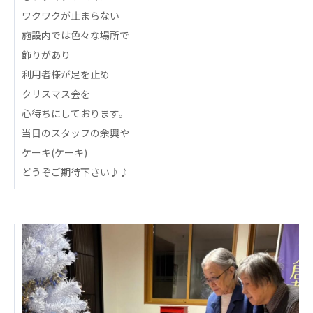
心の会
ワクワクが止まらない
医療（共に生きる仲間達）
施設内では色々な場所で
飾りがあり
医療法人社団 美翔会
利用者様が足を止め
聖心美容クリニック
クリスマス会を
S-Labo（渋谷院）
心待ちにしております。
医療法人社団 デンタルケアコミュニティ
当日のスタッフの余興や
フォレストデンタルクリニック
ケーキ(ケーキ)
どうぞご期待下さい♪♪
医療法人 共生会
松園病院介護医療院
松園第二病院
複合ケアセンターまつぞの
医療法人社団 鴻愛会
こうのす共生病院
OKP with Life クリニック
こうのすナーシングホーム共生園