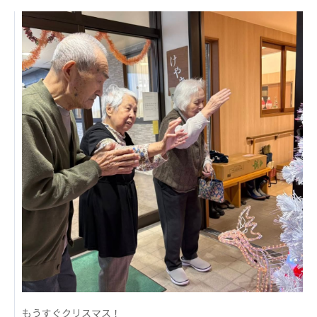
日本高齢者福祉協会
株式会社 爽やかな風沖縄
株式会社 鷹揚館
爽やかな風 中部エリア
鷹揚館
爽やかな風 那覇エリア
社会福祉法人 共生会
特別養護老人ホーム 共生の家
株式会社 アジアメデカ元気事業団
アジアメデカ元気事業団
株式会社 爽やかな風九州
株式会社 七星
爽やかな風九州
七星
社会福祉法人 福ふく
株式会社 せきれい
福ふく
せきれい
社会福祉法人 心の会
もうすぐクリスマス！