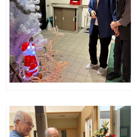
あげお共生の家
医療法人 京都翔医会
西京都病院
西京都クリニック
洛桂の郷
桂寿の郷
訪問看護ステーション秋桜
上桂の郷
ファミリエール吉祥院
教育（共に生きる仲間達）
学校法人明星学園
関東福祉専門学校
国際医療専門学校
浦和学院高等学校
明星幼稚園
志学会高等学校
特定非営利活動法人ファイアーレッズメディカルスポ