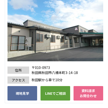
株式会社エネクト
株式会社 G.com R＆M
海外
海外グループ会社
美迪克（上海）商务咨询有限公司
共生（大連）商務諮詢有限公司
台灣善合股份有限公司
Angkor-Japan Friendship International
Hospital
クヴィアン小学校・カンボジア日本友好共生クヴ
ィアン中学校
〒010-0973
カンボジア日本友好技術教育センター
住所
秋田県秋田市八橋本町3-14-18
NGO共生の家
秋田駅から車で10分
アクセス
G-COM JOINT STOCK COMPANY
資料請求
海外子会社・合弁会社
現地見学
LINEでご相談
お問合わせ
瀋陽長者会
上海介護施設