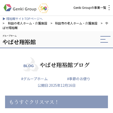
Genki Groupの事業一覧
▶ 翔裕館サイトTOPページへ
介護・福祉
>
秋田の老人ホーム・介護施設
>
秋田市の老人ホーム・介護施設
>
や
ばせ翔裕館
グループホーム
社会福祉法人 元気村グループ
やばせ翔裕館
社会福祉法人元気村
社会福祉法人長寿村
社会福祉法人長寿の里
社会福祉法人長寿の森
やばせ翔裕館ブログ
BLOG
社会福祉法人杜の村
#グループホーム
#季節のお便り
株式会社 サンガジャパン
公開日:2025年12月16日
株式会社日本遮蔽技研
サンガ共同組合
株式会社Genkiリレーションズ
もうすぐクリスマス！
一般社団法人 日本高齢者福祉協会