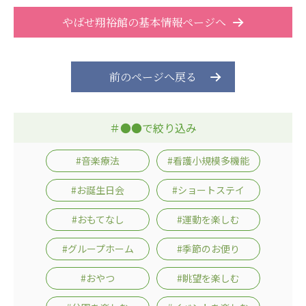
広州谷豊園
やばせ翔裕館の基本情報ページへ
前のページへ戻る
＃●●で絞り込み
#音楽療法
#看護小規模多機能
#お誕生日会
#ショートステイ
#おもてなし
#運動を楽しむ
#グループホーム
#季節のお便り
#おやつ
#眺望を楽しむ