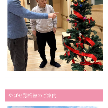
ーツクラブ
特定非営利活動法人アート応援隊
その他
Mediclude
株式会社アジアメデカ元気事業団
株式会社フラワーコミュニティ放送
Medicare Lead Japan
株式会社日本医科学研究所
特定非営利活動法人共生フォーラム
一般社団法人フードラボジャパン
特定非営利活動法人日本医療福祉機構
やばせ翔裕館のご案内
株式会社アメックファーマシー