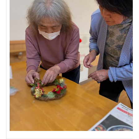
あげお共生の家
医療法人 京都翔医会
西京都病院
西京都クリニック
洛桂の郷
桂寿の郷
訪問看護ステーション秋桜
上桂の郷
ファミリエール吉祥院
教育（共に生きる仲間達）
学校法人明星学園
関東福祉専門学校
国際医療専門学校
浦和学院高等学校
明星幼稚園
志学会高等学校
特定非営利活動法人ファイアーレッズメディカルスポ