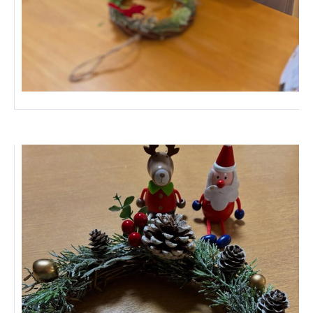
株式会社エネクト
株式会社 G.com R＆M
海外
海外グループ会社
美迪克（上海）商务咨询有限公司
共生（大連）商務諮詢有限公司
台灣善合股份有限公司
Angkor-Japan Friendship International
Hospital
クヴィアン小学校・カンボジア日本友好共生クヴ
ィアン中学校
カンボジア日本友好技術教育センター
NGO共生の家
G-COM JOINT STOCK COMPANY
海外子会社・合弁会社
瀋陽長者会
上海介護施設