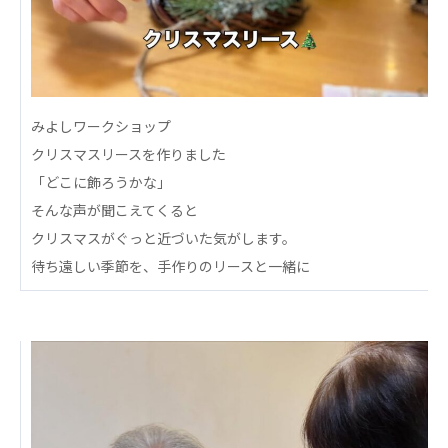
心の会
医療（共に生きる仲間達）
医療法人社団 美翔会
聖心美容クリニック
みよしワークショップ
S-Labo（渋谷院）
クリスマスリースを作りました
医療法人社団 デンタルケアコミュニティ
「どこに飾ろうかな」
フォレストデンタルクリニック
そんな声が聞こえてくると
クリスマスがぐっと近づいた気がします。
医療法人 共生会
待ち遠しい季節を、手作りのリースと一緒に
松園病院介護医療院
松園第二病院
複合ケアセンターまつぞの
医療法人社団 鴻愛会
こうのす共生病院
OKP with Life クリニック
こうのすナーシングホーム共生園