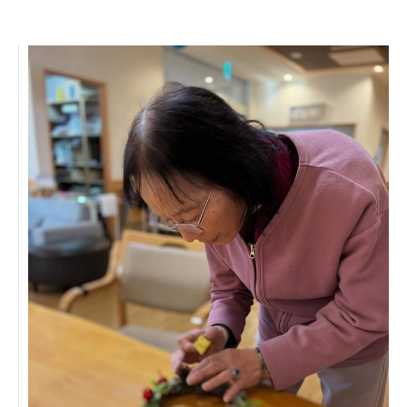
ーツクラブ
特定非営利活動法人アート応援隊
その他
Mediclude
株式会社アジアメデカ元気事業団
株式会社フラワーコミュニティ放送
Medicare Lead Japan
株式会社日本医科学研究所
特定非営利活動法人共生フォーラム
一般社団法人フードラボジャパン
特定非営利活動法人日本医療福祉機構
株式会社アメックファーマシー