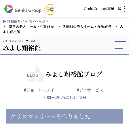
Genki Groupの事業一覧
▶ 翔裕館サイトTOPページへ
介護・福祉
>
埼玉の老人ホーム・介護施設
>
入間郡の老人ホーム・介護施設
>
み
よし翔裕館
ショートステイ
デイサービス
社会福祉法人 元気村グループ
みよし翔裕館
社会福祉法人元気村
社会福祉法人長寿村
社会福祉法人長寿の里
社会福祉法人長寿の森
みよし翔裕館ブログ
BLOG
社会福祉法人杜の村
#ショートステイ
#デイサービス
株式会社 サンガジャパン
公開日:2025年12月13日
株式会社日本遮蔽技研
サンガ共同組合
株式会社Genkiリレーションズ
クリスマスリースを作りました
一般社団法人 日本高齢者福祉協会