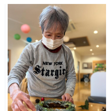
日本高齢者福祉協会
株式会社 爽やかな風沖縄
株式会社 鷹揚館
爽やかな風 中部エリア
鷹揚館
爽やかな風 那覇エリア
社会福祉法人 共生会
特別養護老人ホーム 共生の家
株式会社 アジアメデカ元気事業団
アジアメデカ元気事業団
株式会社 爽やかな風九州
株式会社 七星
爽やかな風九州
七星
社会福祉法人 福ふく
株式会社 せきれい
福ふく
せきれい
社会福祉法人 心の会