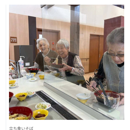
日本高齢者福祉協会
株式会社 爽やかな風沖縄
株式会社 鷹揚館
爽やかな風 中部エリア
鷹揚館
爽やかな風 那覇エリア
社会福祉法人 共生会
特別養護老人ホーム 共生の家
株式会社 アジアメデカ元気事業団
アジアメデカ元気事業団
株式会社 爽やかな風九州
株式会社 七星
爽やかな風九州
七星
社会福祉法人 福ふく
株式会社 せきれい
福ふく
せきれい
社会福祉法人 心の会
立ち食いそば