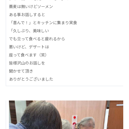
蕎麦は無いけどソーメン
あげお共生の家
ある事お話しすると
医療法人 京都翔医会
「喜んで！」とキッチンに集まり実食
西京都病院
「久しぶり、美味しい
西京都クリニック
でも立って食べると疲れるから
洛桂の郷
悪いけど、デザートは
桂寿の郷
座って食べます（笑）
訪問看護ステーション秋桜
上桂の郷
皆様沢山のお話しを
ファミリエール吉祥院
聞かせて頂き
教育（共に生きる仲間達）
ありがとうございました
学校法人明星学園
関東福祉専門学校
国際医療専門学校
浦和学院高等学校
明星幼稚園
志学会高等学校
特定非営利活動法人ファイアーレッズメディカルスポ