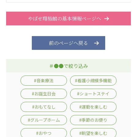
やばせ翔裕館の基本情報ページへ
前のページへ戻る
＃●●で絞り込み
#音楽療法
#看護小規模多機能
#お誕生日会
#ショートステイ
#おもてなし
#運動を楽しむ
#グループホーム
#季節のお便り
#おやつ
#眺望を楽しむ