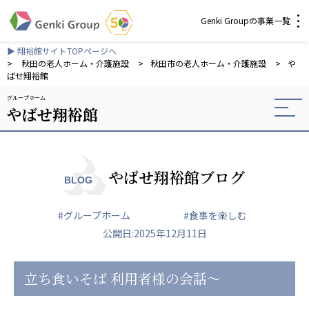
Genki Groupの事業一覧
▶ 翔裕館サイトTOPページへ
介護・福祉
>
秋田の老人ホーム・介護施設
>
秋田市の老人ホーム・介護施設
>
や
ばせ翔裕館
グループホーム
社会福祉法人 元気村グループ
やばせ翔裕館
社会福祉法人元気村
社会福祉法人長寿村
社会福祉法人長寿の里
社会福祉法人長寿の森
やばせ翔裕館ブログ
BLOG
社会福祉法人杜の村
#グループホーム
#食事を楽しむ
株式会社 サンガジャパン
公開日:2025年12月11日
株式会社日本遮蔽技研
サンガ共同組合
株式会社Genkiリレーションズ
立ち食いそば 利用者様の会話〜
一般社団法人 日本高齢者福祉協会