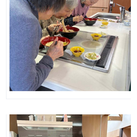
ーツクラブ
特定非営利活動法人アート応援隊
その他
Mediclude
株式会社アジアメデカ元気事業団
株式会社フラワーコミュニティ放送
Medicare Lead Japan
株式会社日本医科学研究所
特定非営利活動法人共生フォーラム
一般社団法人フードラボジャパン
特定非営利活動法人日本医療福祉機構
株式会社アメックファーマシー