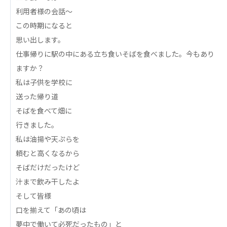
心の会
利用者様の会話〜
医療（共に生きる仲間達）
この時期になると
思い出します。
医療法人社団 美翔会
仕事帰りに駅の中にある立ち食いそばを食べました。今もあり
聖心美容クリニック
ますか？
S-Labo（渋谷院）
私は子供を学校に
医療法人社団 デンタルケアコミュニティ
送った帰り道
フォレストデンタルクリニック
そばを食べて畑に
行きました。
医療法人 共生会
私は油揚や天ぷらを
松園病院介護医療院
頼むと高くなるから
松園第二病院
複合ケアセンターまつぞの
そばだけだったけど
汁まで飲み干したよ
医療法人社団 鴻愛会
そして皆様
こうのす共生病院
口を揃えて「あの頃は
OKP with Life クリニック
夢中で働いて必死だったもの」と
こうのすナーシングホーム共生園