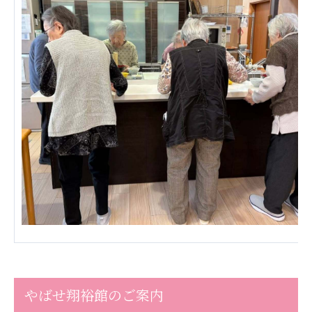
株式会社エネクト
株式会社 G.com R＆M
海外
海外グループ会社
美迪克（上海）商务咨询有限公司
共生（大連）商務諮詢有限公司
台灣善合股份有限公司
Angkor-Japan Friendship International
Hospital
クヴィアン小学校・カンボジア日本友好共生クヴ
ィアン中学校
カンボジア日本友好技術教育センター
NGO共生の家
G-COM JOINT STOCK COMPANY
海外子会社・合弁会社
瀋陽長者会
やばせ翔裕館のご案内
上海介護施設