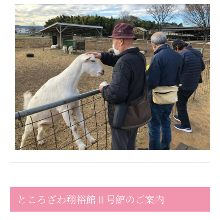
あげお共生の家
医療法人 京都翔医会
西京都病院
西京都クリニック
洛桂の郷
桂寿の郷
訪問看護ステーション秋桜
上桂の郷
ファミリエール吉祥院
教育（共に生きる仲間達）
学校法人明星学園
関東福祉専門学校
国際医療専門学校
浦和学院高等学校
ところざわ翔裕館Ⅱ号館のご案内
明星幼稚園
志学会高等学校
特定非営利活動法人ファイアーレッズメディカルスポ