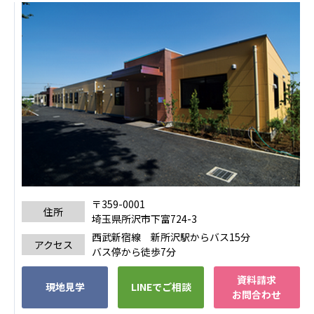
ーツクラブ
特定非営利活動法人アート応援隊
その他
Mediclude
株式会社アジアメデカ元気事業団
株式会社フラワーコミュニティ放送
Medicare Lead Japan
株式会社日本医科学研究所
〒359-0001
特定非営利活動法人共生フォーラム
住所
埼玉県所沢市下富724-3
西武新宿線 新所沢駅からバス15分
一般社団法人フードラボジャパン
アクセス
バス停から徒歩7分
特定非営利活動法人日本医療福祉機構
資料請求
現地見学
LINEでご相談
お問合わせ
株式会社アメックファーマシー