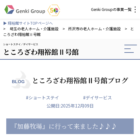
Genki Groupの事業一覧
▶ 翔裕館サイトTOPページへ
介護・福祉
>
埼玉の老人ホーム・介護施設
>
所沢市の老人ホーム・介護施設
>
と
ころざわ翔裕館Ⅱ号館
ショートステイ
デイサービス
社会福祉法人 元気村グループ
ところざわ翔裕館Ⅱ号館
社会福祉法人元気村
社会福祉法人長寿村
社会福祉法人長寿の里
社会福祉法人長寿の森
ところざわ翔裕館Ⅱ号館ブログ
BLOG
社会福祉法人杜の村
#ショートステイ
#デイサービス
株式会社 サンガジャパン
公開日:2025年12月09日
株式会社日本遮蔽技研
サンガ共同組合
株式会社Genkiリレーションズ
『加藤牧場』に行って来ました♪♪♪
一般社団法人 日本高齢者福祉協会