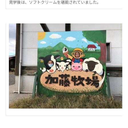
見学後は、ソフトクリームを堪能されていました。
心の会
医療（共に生きる仲間達）
医療法人社団 美翔会
聖心美容クリニック
S-Labo（渋谷院）
医療法人社団 デンタルケアコミュニティ
フォレストデンタルクリニック
医療法人 共生会
松園病院介護医療院
松園第二病院
複合ケアセンターまつぞの
医療法人社団 鴻愛会
こうのす共生病院
OKP with Life クリニック
こうのすナーシングホーム共生園