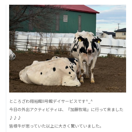
日本高齢者福祉協会
株式会社 爽やかな風沖縄
株式会社 鷹揚館
爽やかな風 中部エリア
鷹揚館
爽やかな風 那覇エリア
社会福祉法人 共生会
特別養護老人ホーム 共生の家
株式会社 アジアメデカ元気事業団
アジアメデカ元気事業団
株式会社 爽やかな風九州
株式会社 七星
爽やかな風九州
七星
ところざわ翔裕館II号館デイサービスです^_^
社会福祉法人 福ふく
株式会社 せきれい
今日の外出アクティビティは、『加藤牧場』に行って来ました
福ふく
せきれい
♪♪♪
皆様牛が思っていた以上に大きく驚いていました。
社会福祉法人 心の会