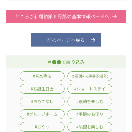
株式会社エネクト
株式会社 G.com R＆M
海外
ところざわ翔裕館Ⅱ号館の基本情報ページへ
海外グループ会社
美迪克（上海）商务咨询有限公司
前のページへ戻る
共生（大連）商務諮詢有限公司
台灣善合股份有限公司
Angkor-Japan Friendship International
＃●●で絞り込み
Hospital
クヴィアン小学校・カンボジア日本友好共生クヴ
#音楽療法
#看護小規模多機能
ィアン中学校
カンボジア日本友好技術教育センター
#お誕生日会
#ショートステイ
NGO共生の家
G-COM JOINT STOCK COMPANY
#おもてなし
#運動を楽しむ
海外子会社・合弁会社
#グループホーム
#季節のお便り
瀋陽長者会
#おやつ
#眺望を楽しむ
上海介護施設