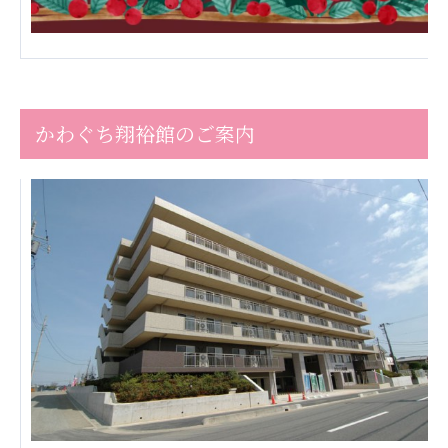
株式会社エネクト
株式会社 G.com R＆M
海外
海外グループ会社
美迪克（上海）商务咨询有限公司
かわぐち翔裕館のご案内
共生（大連）商務諮詢有限公司
台灣善合股份有限公司
Angkor-Japan Friendship International
Hospital
クヴィアン小学校・カンボジア日本友好共生クヴ
ィアン中学校
カンボジア日本友好技術教育センター
NGO共生の家
G-COM JOINT STOCK COMPANY
海外子会社・合弁会社
瀋陽長者会
上海介護施設