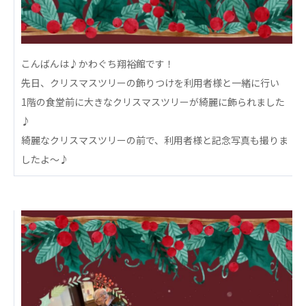
心の会
医療（共に生きる仲間達）
医療法人社団 美翔会
こんばんは♪かわぐち翔裕館です！
聖心美容クリニック
先日、クリスマスツリーの飾りつけを利用者様と一緒に行い
S-Labo（渋谷院）
1階の食堂前に大きなクリスマスツリーが綺麗に飾られました
♪
医療法人社団 デンタルケアコミュニティ
綺麗なクリスマスツリーの前で、利用者様と記念写真も撮りま
フォレストデンタルクリニック
したよ〜♪
医療法人 共生会
松園病院介護医療院
松園第二病院
複合ケアセンターまつぞの
医療法人社団 鴻愛会
こうのす共生病院
OKP with Life クリニック
こうのすナーシングホーム共生園