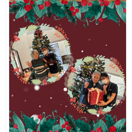
ーツクラブ
特定非営利活動法人アート応援隊
その他
Mediclude
株式会社アジアメデカ元気事業団
株式会社フラワーコミュニティ放送
Medicare Lead Japan
株式会社日本医科学研究所
特定非営利活動法人共生フォーラム
一般社団法人フードラボジャパン
特定非営利活動法人日本医療福祉機構
株式会社アメックファーマシー