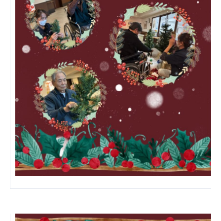
あげお共生の家
医療法人 京都翔医会
西京都病院
西京都クリニック
洛桂の郷
桂寿の郷
訪問看護ステーション秋桜
上桂の郷
ファミリエール吉祥院
教育（共に生きる仲間達）
学校法人明星学園
関東福祉専門学校
国際医療専門学校
浦和学院高等学校
明星幼稚園
志学会高等学校
特定非営利活動法人ファイアーレッズメディカルスポ