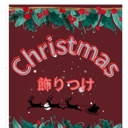
日本高齢者福祉協会
株式会社 爽やかな風沖縄
株式会社 鷹揚館
爽やかな風 中部エリア
鷹揚館
爽やかな風 那覇エリア
社会福祉法人 共生会
特別養護老人ホーム 共生の家
株式会社 アジアメデカ元気事業団
アジアメデカ元気事業団
株式会社 爽やかな風九州
株式会社 七星
爽やかな風九州
七星
社会福祉法人 福ふく
株式会社 せきれい
福ふく
せきれい
社会福祉法人 心の会