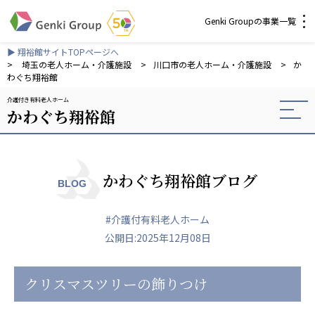
Genki Groupの事業一覧
▶ 翔裕館サイトTOPページへ
介護・福祉
>
埼玉の老人ホーム・介護施設
>
川口市の老人ホーム・介護施設
>
か
わぐち翔裕館
介護付き有料老人ホーム
社会福祉法人 元気村グループ
かわぐち翔裕館
社会福祉法人元気村
社会福祉法人長寿村
社会福祉法人長寿の里
社会福祉法人長寿の森
かわぐち翔裕館ブログ
BLOG
社会福祉法人杜の村
#介護付有料老人ホーム
株式会社 サンガジャパン
公開日:2025年12月08日
株式会社日本遮蔽技研
サンガ共同組合
株式会社Genkiリレーションズ
クリスマスツリーの飾りつけ
一般社団法人 日本高齢者福祉協会