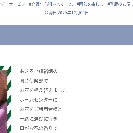
#デイサービス
#介護付有料老人ホーム
#園芸を楽しむ
#季節のお便
公開日:2025年12月04日
た
ュニティ
医療法人 共生会
医療法人社団 鴻愛
ク
松園病院介護医療院
こうのす共生病
松園第二病院
OKP with Lif
複合ケアセンターまつぞの
こうのすナーシ
あきる野翔裕館の
あげお共生の家
園芸倶楽部で
お花を植え替えました
ホームセンターに
お花をご利用者様と
一緒に選びに行き
車がお花の香りで