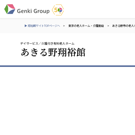
▶ 翔裕館サイトTOPページへ
>
東京の老人ホーム・介護施設
>
あきる野市の老人
デイサービス
介護付き有料老人ホーム
介護・福祉
あきる野翔裕館
社会福祉法人 元気村グループ
株式会社 サンガジ
社会福祉法人元気村
株式会社日本遮蔽
社会福祉法人長寿村
サンガ共同組合
社会福祉法人長寿の里
株式会社Genkiリレ
社会福祉法人長寿の森
社会福祉法人杜の村
社会福祉法人 共生会
株式会社 アジアメデカ
特別養護老人ホーム 共生の家
アジアメデカ元気事
社会福祉法人 心の会