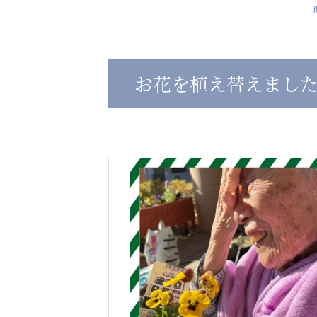
心の会
医療（共に生きる仲間達）
お花を植え替えまし
医療法人社団 美翔会
医療法人社団 デンタルケアコミ
聖心美容クリニック
フォレストデンタルクリニッ
S-Labo（渋谷院）
教育（共に生きる仲間達）