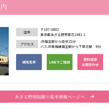
案内
〒197-0802
住所
東京都あきる野市草花1481-1
JR福生駅から徒歩25分
アクセス
バスJR青梅線福生駅から下草花駅 9分
資料請求
現地見学
LINEでご相談
お問合わせ
あきる野翔裕館の基本情報ページへ