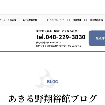
ホーム・介護施設
>
あきる野翔裕館
▶ その他のリンク
＞＞
詳細検索
＞＞
翔裕館の介護
東日本（東北・関東）ご入居相談室
tel.
048-229-3830
現地見
受付時間 平日 9:00〜18:00
採用などその他のお問い合わせ：048-613-8463
ャパン
一般社団法人 日本高齢者福祉協会
株式会社
技研
日本高齢者福祉協会
爽やかな
爽やかな
ーションズ
BLOG
元気事業団
株式会社 爽やかな風九州
株式会社 七星
あきる野翔裕館ブログ
業団
爽やかな風九州
七星