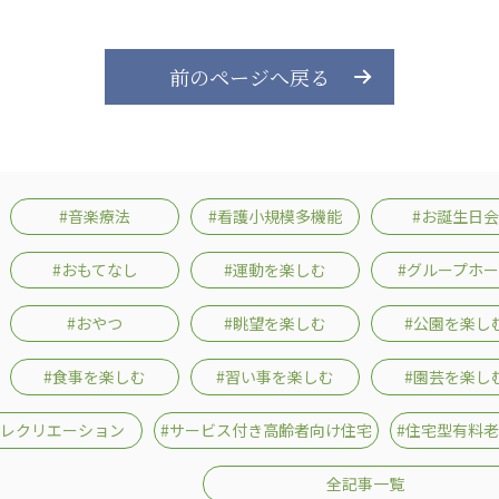
前のページへ戻る
#音楽療法
#看護小規模多機能
#お誕生日会
#おもてなし
#運動を楽しむ
#グループホ
#おやつ
#眺望を楽しむ
#公園を楽し
#食事を楽しむ
#習い事を楽しむ
#園芸を楽し
#レクリエーション
#サービス付き高齢者向け住宅
#住宅型有料
全記事一覧