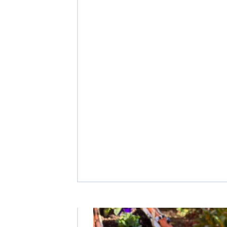
クヴィアン小学校・カンボジア日本友好共生クヴィアン中学校
海外子会社・合弁会社
瀋陽長者会
上海介護施設
広州谷豊園