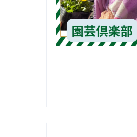
学校法人明星学園
関東福祉専門学校
国際
特定非営利活動法人ファイアーレッズメディカルスポーツク
その他
Mediclude
株式会社アジアメデカ元気事業団
特定非営利活動法人共生フォーラム
一般社団法人
株式会社エネクト
株式会社 G.com R＆M
海外
海外グループ会社
美迪克（上海）商务咨询有限公司
共生（大連）商務諮詢