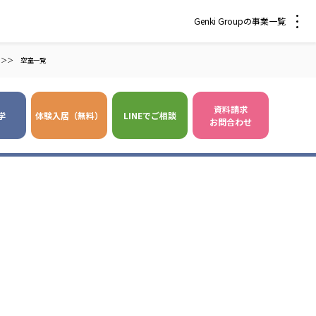
Genki Groupの事業一覧
＞＞
空室一覧
資料請求
学
体験入居（無料）
LINEでご相談
お問合わせ
 爽やかな風沖縄
株式会社 鷹揚館
風 中部エリア
鷹揚館
風 那覇エリア
社会福祉法人 福ふく
株式会社 せきれい
福ふく
せきれい