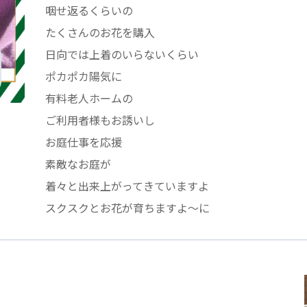
咽せ返るくらいの
医療専門学校
浦和学院高等学校
明星幼稚園
たくさんのお花を購入
ラブ
特定非営利活動法人アート応援隊
日向では上着のいらないくらい
ポカポカ陽気に
有料老人ホームの
ご利用者様もお誘いし
株式会社フラワーコミュニティ放送
Medicare Lead Japa
お庭仕事を応援
フードラボジャパン
特定非営利活動法人日本医療福祉機構
素敵なお庭が
着々と出来上がってきていますよ
スクスクとお花が育ちますよ〜に
有限公司
台灣善合股份有限公司
Angkor-Japan Friendship