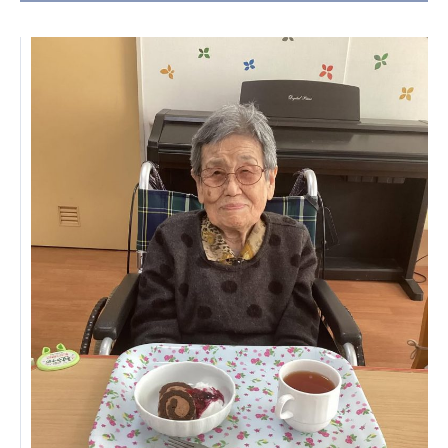
日本高齢者福祉協会
株式会社 爽やかな風沖縄
株式会社 鷹揚館
爽やかな風 中部エリア
鷹揚館
爽やかな風 那覇エリア
社会福祉法人 共生会
特別養護老人ホーム 共生の家
株式会社 アジアメデカ元気事業団
アジアメデカ元気事業団
株式会社 爽やかな風九州
株式会社 七星
爽やかな風九州
七星
社会福祉法人 福ふく
株式会社 せきれい
福ふく
せきれい
社会福祉法人 心の会