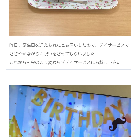
心の会
医療（共に生きる仲間達）
医療法人社団 美翔会
聖心美容クリニック
S-Labo（渋谷院）
昨日、誕生日を迎えられたとお伺いしたので、デイサービスで
ささやかながらお祝いをさせてもらいました
医療法人社団 デンタルケアコミュニティ
これからも今のまま変わらずデイサービスにお越し下さい
フォレストデンタルクリニック
医療法人 共生会
松園病院介護医療院
松園第二病院
複合ケアセンターまつぞの
医療法人社団 鴻愛会
こうのす共生病院
OKP with Life クリニック
こうのすナーシングホーム共生園