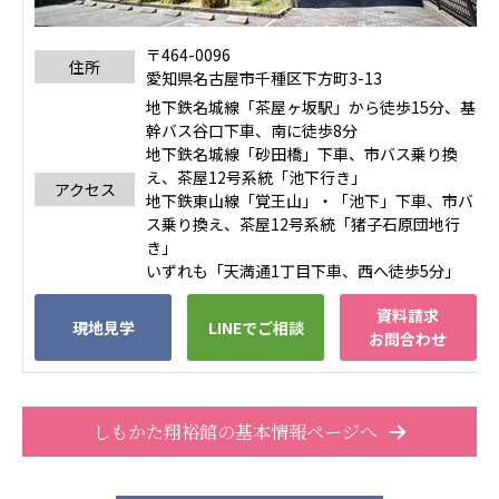
広州谷豊園
〒464-0096
住所
愛知県名古屋市千種区下方町3-13
地下鉄名城線「茶屋ヶ坂駅」から徒歩15分、基
幹バス谷口下車、南に徒歩8分
地下鉄名城線「砂田橋」下車、市バス乗り換
え、茶屋12号系統「池下行き」
アクセス
地下鉄東山線「覚王山」・「池下」下車、市バ
ス乗り換え、茶屋12号系統「猪子石原団地行
き」
いずれも「天満通1丁目下車、西へ徒歩5分」
資料請求
現地見学
LINEでご相談
お問合わせ
しもかた翔裕館の基本情報ページへ