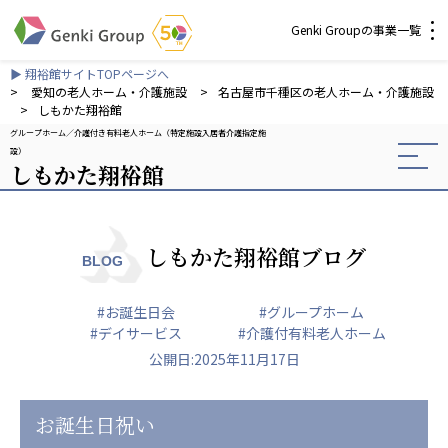
Genki Groupの事業一覧
▶ 翔裕館サイトTOPページへ
介護・福祉
>
愛知の老人ホーム・介護施設
>
名古屋市千種区の老人ホーム・介護施設
>
しもかた翔裕館
グループホーム
介護付き有料老人ホーム（特定施設入居者介護指定施
社会福祉法人 元気村グループ
設）
しもかた翔裕館
社会福祉法人元気村
社会福祉法人長寿村
社会福祉法人長寿の里
社会福祉法人長寿の森
しもかた翔裕館ブログ
BLOG
社会福祉法人杜の村
#お誕生日会
#グループホーム
株式会社 サンガジャパン
#デイサービス
#介護付有料老人ホーム
株式会社日本遮蔽技研
公開日:2025年11月17日
サンガ共同組合
株式会社Genkiリレーションズ
お誕生日祝い
一般社団法人 日本高齢者福祉協会