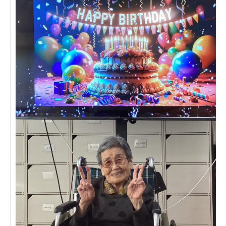
ーツクラブ
特定非営利活動法人アート応援隊
その他
Mediclude
株式会社アジアメデカ元気事業団
株式会社フラワーコミュニティ放送
Medicare Lead Japan
株式会社日本医科学研究所
特定非営利活動法人共生フォーラム
一般社団法人フードラボジャパン
特定非営利活動法人日本医療福祉機構
株式会社アメックファーマシー