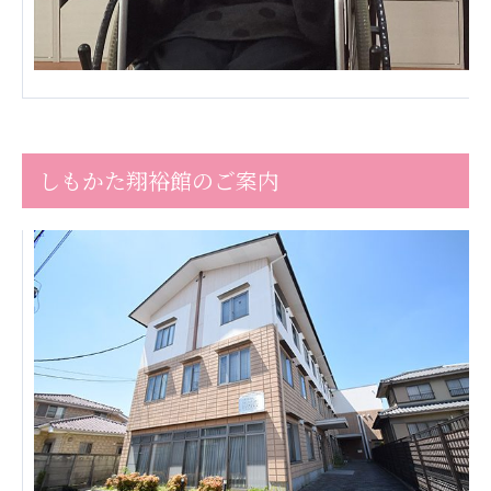
株式会社エネクト
株式会社 G.com R＆M
海外
海外グループ会社
美迪克（上海）商务咨询有限公司
共生（大連）商務諮詢有限公司
しもかた翔裕館のご案内
台灣善合股份有限公司
Angkor-Japan Friendship International
Hospital
クヴィアン小学校・カンボジア日本友好共生クヴ
ィアン中学校
カンボジア日本友好技術教育センター
NGO共生の家
G-COM JOINT STOCK COMPANY
海外子会社・合弁会社
瀋陽長者会
上海介護施設