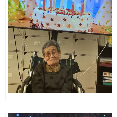
あげお共生の家
医療法人 京都翔医会
西京都病院
西京都クリニック
洛桂の郷
桂寿の郷
訪問看護ステーション秋桜
上桂の郷
ファミリエール吉祥院
教育（共に生きる仲間達）
学校法人明星学園
関東福祉専門学校
国際医療専門学校
浦和学院高等学校
明星幼稚園
志学会高等学校
特定非営利活動法人ファイアーレッズメディカルスポ