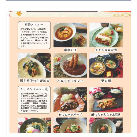
日本高齢者福祉協会
株式会社 爽やかな風沖縄
株式会社 鷹揚館
爽やかな風 中部エリア
鷹揚館
爽やかな風 那覇エリア
社会福祉法人 共生会
特別養護老人ホーム 共生の家
株式会社 アジアメデカ元気事業団
アジアメデカ元気事業団
株式会社 爽やかな風九州
株式会社 七星
爽やかな風九州
七星
社会福祉法人 福ふく
株式会社 せきれい
福ふく
せきれい
社会福祉法人 心の会