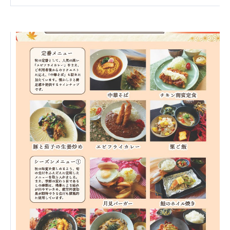
あげお共生の家
医療法人 京都翔医会
西京都病院
西京都クリニック
洛桂の郷
桂寿の郷
訪問看護ステーション秋桜
上桂の郷
ファミリエール吉祥院
教育（共に生きる仲間達）
学校法人明星学園
関東福祉専門学校
国際医療専門学校
浦和学院高等学校
明星幼稚園
志学会高等学校
特定非営利活動法人ファイアーレッズメディカルスポ