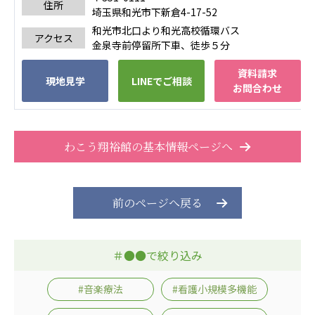
住所
株式会社エネクト
株式会社 G.com R＆M
埼玉県和光市下新倉4-17-52
海外
和光市北口より和光高校循環バス
アクセス
金泉寺前停留所下車、徒歩５分
海外グループ会社
資料請求
現地見学
LINEでご相談
美迪克（上海）商务咨询有限公司
お問合わせ
共生（大連）商務諮詢有限公司
台灣善合股份有限公司
Angkor-Japan Friendship International
わこう翔裕館の基本情報ページへ
Hospital
クヴィアン小学校・カンボジア日本友好共生クヴ
ィアン中学校
前のページへ戻る
カンボジア日本友好技術教育センター
NGO共生の家
G-COM JOINT STOCK COMPANY
＃●●で絞り込み
海外子会社・合弁会社
瀋陽長者会
#音楽療法
#看護小規模多機能
上海介護施設