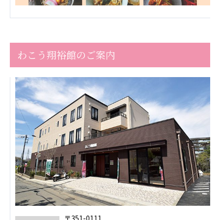
ーツクラブ
特定非営利活動法人アート応援隊
その他
わこう翔裕館のご案内
Mediclude
株式会社アジアメデカ元気事業団
株式会社フラワーコミュニティ放送
Medicare Lead Japan
株式会社日本医科学研究所
特定非営利活動法人共生フォーラム
一般社団法人フードラボジャパン
特定非営利活動法人日本医療福祉機構
株式会社アメックファーマシー
〒351-0111