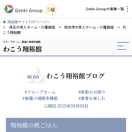
Genki Groupの事業一覧
▶ 翔裕館サイトTOPページへ
介護・福祉
>
埼玉の老人ホーム・介護施設
>
和光市の老人ホーム・介護施設
>
わ
こう翔裕館
グループホーム
看護小規模多機能
社会福祉法人 元気村グループ
わこう翔裕館
社会福祉法人元気村
社会福祉法人長寿村
社会福祉法人長寿の里
社会福祉法人長寿の森
わこう翔裕館ブログ
BLOG
社会福祉法人杜の村
#グループホーム
#季節のお便り
株式会社 サンガジャパン
#看護小規模多機能
#食事を楽しむ
株式会社日本遮蔽技研
公開日:2025年09月09日
サンガ共同組合
株式会社Genkiリレーションズ
翔裕館の秋ごはん
一般社団法人 日本高齢者福祉協会