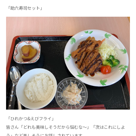
あげお共生の家
「助六寿司セット」
医療法人 京都翔医会
西京都病院
西京都クリニック
洛桂の郷
桂寿の郷
訪問看護ステーション秋桜
上桂の郷
ファミリエール吉祥院
教育（共に生きる仲間達）
学校法人明星学園
関東福祉専門学校
国際医療専門学校
浦和学院高等学校
「ひれかつ&えびフライ」
明星幼稚園
志学会高等学校
皆さん「どれも美味しそうだから悩むな〜」「次はこれにしよ
特定非営利活動法人ファイアーレッズメディカルスポ
う」など楽しそうにお話しされています。