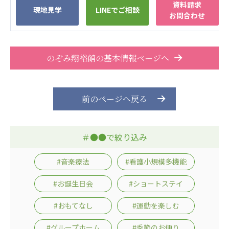
資料請求
広州谷豊園
現地見学
LINEでご相談
お問合わせ
のぞみ翔裕館の基本情報ページへ
前のページへ戻る
＃●●で絞り込み
#音楽療法
#看護小規模多機能
#お誕生日会
#ショートステイ
#おもてなし
#運動を楽しむ
#グループホーム
#季節のお便り