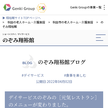
Genki Groupの事業一覧
▶ 翔裕館サイトTOPページへ
介護・福祉
>
秋田の老人ホーム・介護施設
>
秋田市の老人ホーム・介護施設
>
の
ぞみ翔裕館
ショートステイ
デイサービス
社会福祉法人 元気村グループ
のぞみ翔裕館
社会福祉法人元気村
社会福祉法人長寿村
社会福祉法人長寿の里
社会福祉法人長寿の森
のぞみ翔裕館ブログ
BLOG
社会福祉法人杜の村
#デイサービス
#食事を楽しむ
株式会社 サンガジャパン
公開日:2022年04月02日
株式会社日本遮蔽技研
サンガ共同組合
株式会社Genkiリレーションズ
デイサービスのぞみの［元気レストラン］
のメニューが変わりました。
一般社団法人 日本高齢者福祉協会