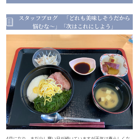
日本高齢者福祉協会
スタッフブログ 「どれも美味しそうだから
株式会社 爽やかな風沖縄
株式会社 鷹揚館
悩むな〜」「次はこれにしよう」
爽やかな風 中部エリア
鷹揚館
爽やかな風 那覇エリア
社会福祉法人 共生会
特別養護老人ホーム 共生の家
株式会社 アジアメデカ元気事業団
アジアメデカ元気事業団
株式会社 爽やかな風九州
株式会社 七星
爽やかな風九州
七星
社会福祉法人 福ふく
株式会社 せきれい
福ふく
せきれい
社会福祉法人 心の会
4月になり、まだ少し寒い日が続いていますが天気は春らしくな