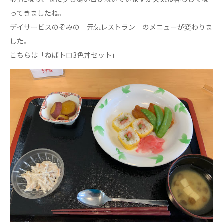
心の会
ってきましたね。
医療（共に生きる仲間達）
デイサービスのぞみの［元気レストラン］のメニューが変わりま
した。
医療法人社団 美翔会
こちらは「ねばトロ3色丼セット」
聖心美容クリニック
S-Labo（渋谷院）
医療法人社団 デンタルケアコミュニティ
フォレストデンタルクリニック
医療法人 共生会
松園病院介護医療院
松園第二病院
複合ケアセンターまつぞの
医療法人社団 鴻愛会
こうのす共生病院
OKP with Life クリニック
こうのすナーシングホーム共生園