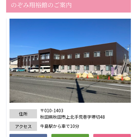
のぞみ翔裕館のご案内
株式会社エネクト
株式会社 G.com R＆M
海外
海外グループ会社
美迪克（上海）商务咨询有限公司
共生（大連）商務諮詢有限公司
台灣善合股份有限公司
Angkor-Japan Friendship International
Hospital
クヴィアン小学校・カンボジア日本友好共生クヴ
ィアン中学校
カンボジア日本友好技術教育センター
NGO共生の家
G-COM JOINT STOCK COMPANY
〒010-1403
住所
秋田県秋田市上北手荒巻字堺切48
海外子会社・合弁会社
瀋陽長者会
牛島駅から車で10分
アクセス
上海介護施設