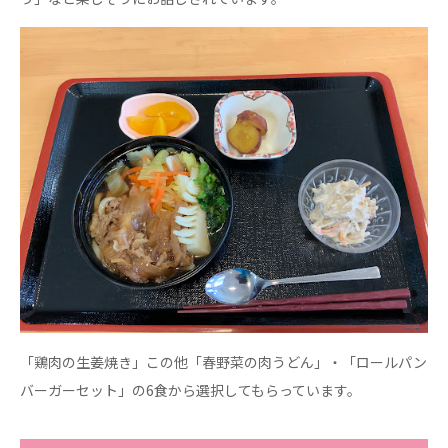
ーツクラブ
特定非営利活動法人アート応援隊
その他
Mediclude
株式会社アジアメデカ元気事業団
株式会社フラワーコミュニティ放送
Medicare Lead Japan
株式会社日本医科学研究所
特定非営利活動法人共生フォーラム
一般社団法人フードラボジャパン
「鶏肉の生姜焼き」この他「春野菜の肉うどん」・「ロールパン
特定非営利活動法人日本医療福祉機構
バーガーセット」の6食から選択してもらっています。
株式会社アメックファーマシー