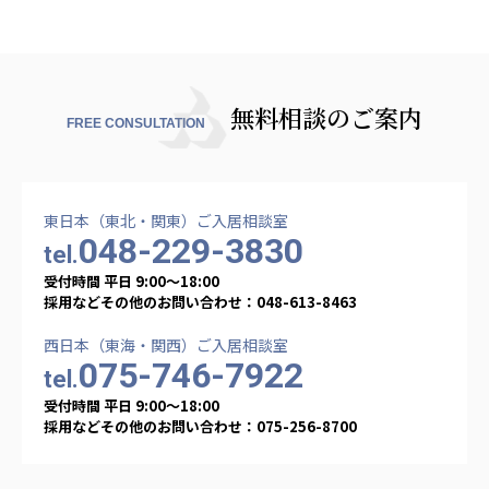
株式会社エネクト
株式会社 G.com R＆M
海外
海外グループ会社
無料相談のご案内
FREE CONSULTATION
美迪克（上海）商务咨询有限公司
共生（大連）商務諮詢有限公司
台灣善合股份有限公司
Angkor-Japan Friendship International
東日本（東北・関東）ご入居相談室
Hospital
048-229-3830
tel.
クヴィアン小学校・カンボジア日本友好共生クヴ
受付時間 平日 9:00〜18:00
ィアン中学校
採用などその他のお問い合わせ：048-613-8463
カンボジア日本友好技術教育センター
NGO共生の家
西日本（東海・関西）ご入居相談室
075-746-7922
G-COM JOINT STOCK COMPANY
tel.
受付時間 平日 9:00〜18:00
海外子会社・合弁会社
採用などその他のお問い合わせ：075-256-8700
瀋陽長者会
上海介護施設