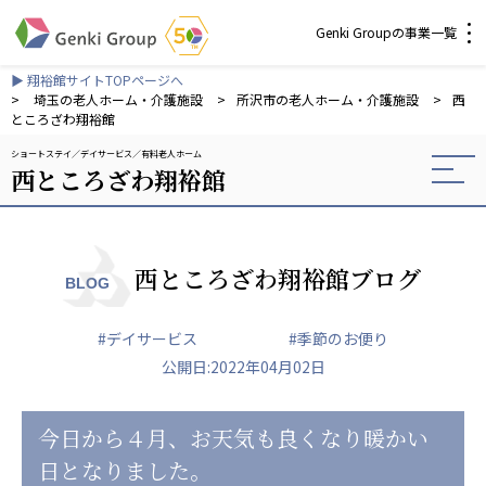
Genki Groupの事業一覧
▶ 翔裕館サイトTOPページへ
介護・福祉
>
埼玉の老人ホーム・介護施設
>
所沢市の老人ホーム・介護施設
>
西
ところざわ翔裕館
ショートステイ
デイサービス
有料老人ホーム
社会福祉法人 元気村グループ
西ところざわ翔裕館
社会福祉法人元気村
社会福祉法人長寿村
社会福祉法人長寿の里
社会福祉法人長寿の森
西ところざわ翔裕館ブログ
BLOG
社会福祉法人杜の村
#デイサービス
#季節のお便り
株式会社 サンガジャパン
公開日:2022年04月02日
株式会社日本遮蔽技研
サンガ共同組合
株式会社Genkiリレーションズ
今日から４月、お天気も良くなり暖かい
日となりました。
一般社団法人 日本高齢者福祉協会