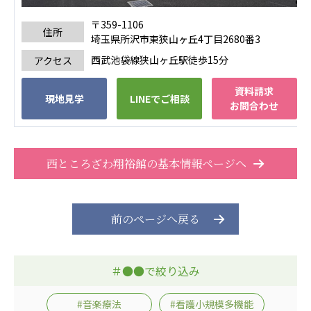
あげお共生の家
〒359-1106
住所
埼玉県所沢市東狭山ヶ丘4丁目2680番3
医療法人 京都翔医会
西武池袋線狭山ヶ丘駅徒歩15分
アクセス
西京都病院
西京都クリニック
資料請求
現地見学
LINEでご相談
洛桂の郷
お問合わせ
桂寿の郷
訪問看護ステーション秋桜
上桂の郷
西ところざわ翔裕館の基本情報ページへ
ファミリエール吉祥院
教育（共に生きる仲間達）
前のページへ戻る
学校法人明星学園
関東福祉専門学校
国際医療専門学校
浦和学院高等学校
＃●●で絞り込み
明星幼稚園
志学会高等学校
#音楽療法
#看護小規模多機能
特定非営利活動法人ファイアーレッズメディカルスポ