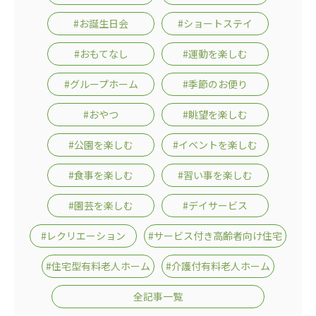
ーツクラブ
#お誕生日会
#ショートステイ
特定非営利活動法人アート応援隊
#おもてなし
#運動を楽しむ
その他
#グループホーム
#季節のお便り
Mediclude
株式会社アジアメデカ元気事業団
#おやつ
#眺望を楽しむ
株式会社フラワーコミュニティ放送
#公園を楽しむ
#イベントを楽しむ
Medicare Lead Japan
#食事を楽しむ
#習い事を楽しむ
株式会社日本医科学研究所
#園芸を楽しむ
#デイサービス
特定非営利活動法人共生フォーラム
#レクリエーション
#サービス付き高齢者向け住宅
一般社団法人フードラボジャパン
#住宅型有料老人ホーム
#介護付有料老人ホーム
特定非営利活動法人日本医療福祉機構
全記事一覧
株式会社アメックファーマシー