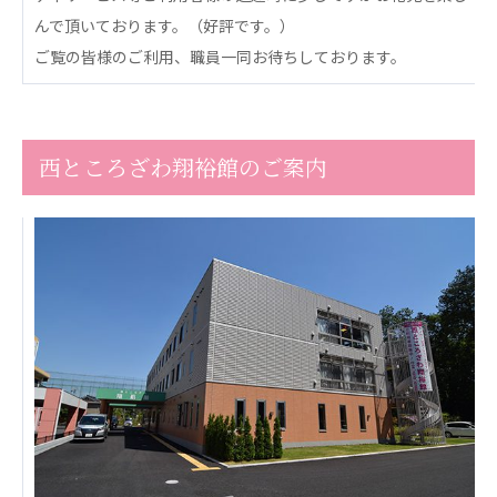
心の会
んで頂いております。（好評です。）
医療（共に生きる仲間達）
ご覧の皆様のご利用、職員一同お待ちしております。
医療法人社団 美翔会
聖心美容クリニック
S-Labo（渋谷院）
西ところざわ翔裕館のご案内
医療法人社団 デンタルケアコミュニティ
フォレストデンタルクリニック
医療法人 共生会
松園病院介護医療院
松園第二病院
複合ケアセンターまつぞの
医療法人社団 鴻愛会
こうのす共生病院
OKP with Life クリニック
こうのすナーシングホーム共生園