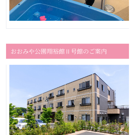
株式会社エネクト
株式会社 G.com R＆M
海外
海外グループ会社
美迪克（上海）商务咨询有限公司
共生（大連）商務諮詢有限公司
おおみや公園翔裕館Ⅱ号館のご案内
台灣善合股份有限公司
Angkor-Japan Friendship International
Hospital
クヴィアン小学校・カンボジア日本友好共生クヴ
ィアン中学校
カンボジア日本友好技術教育センター
NGO共生の家
G-COM JOINT STOCK COMPANY
海外子会社・合弁会社
瀋陽長者会
上海介護施設