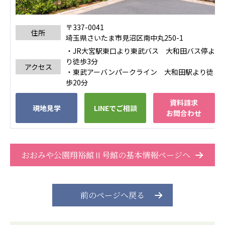
広州谷豊園
〒337-0041
住所
埼玉県さいたま市見沼区南中丸250-1
・JR大宮駅東口より東武バス 大和田バス停よ
り徒歩3分
アクセス
・東武アーバンパークライン 大和田駅より徒
歩20分
資料請求
現地見学
LINEでご相談
お問合わせ
おおみや公園翔裕館Ⅱ号館の基本情報ページへ
前のページへ戻る