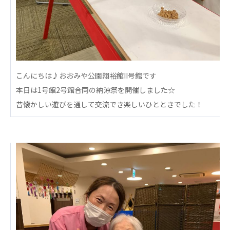
心の会
医療（共に生きる仲間達）
医療法人社団 美翔会
聖心美容クリニック
S-Labo（渋谷院）
こんにちは♪おおみや公園翔裕館II号館です
本日は1号館2号館合同の納涼祭を開催しました☆
医療法人社団 デンタルケアコミュニティ
昔懐かしい遊びを通して交流でき楽しいひとときでした！
フォレストデンタルクリニック
医療法人 共生会
松園病院介護医療院
松園第二病院
複合ケアセンターまつぞの
医療法人社団 鴻愛会
こうのす共生病院
OKP with Life クリニック
こうのすナーシングホーム共生園