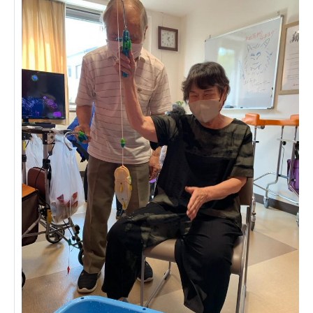
ーツクラブ
特定非営利活動法人アート応援隊
その他
Mediclude
株式会社アジアメデカ元気事業団
株式会社フラワーコミュニティ放送
Medicare Lead Japan
株式会社日本医科学研究所
特定非営利活動法人共生フォーラム
一般社団法人フードラボジャパン
特定非営利活動法人日本医療福祉機構
株式会社アメックファーマシー