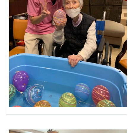
あげお共生の家
医療法人 京都翔医会
西京都病院
西京都クリニック
洛桂の郷
桂寿の郷
訪問看護ステーション秋桜
上桂の郷
ファミリエール吉祥院
教育（共に生きる仲間達）
学校法人明星学園
関東福祉専門学校
国際医療専門学校
浦和学院高等学校
明星幼稚園
志学会高等学校
特定非営利活動法人ファイアーレッズメディカルスポ