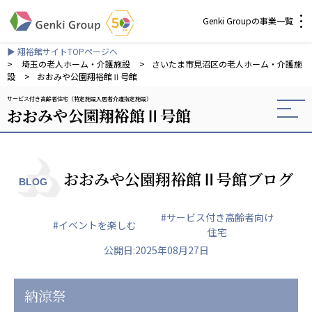
Genki Groupの事業一覧
▶ 翔裕館サイトTOPページへ
介護・福祉
>
埼玉の老人ホーム・介護施設
>
さいたま市見沼区の老人ホーム・介護施
設
>
おおみや公園翔裕館Ⅱ号館
サービス付き高齢者住宅（特定施設入居者介護指定施設）
社会福祉法人 元気村グループ
おおみや公園翔裕館Ⅱ号館
社会福祉法人元気村
社会福祉法人長寿村
社会福祉法人長寿の里
社会福祉法人長寿の森
おおみや公園翔裕館Ⅱ号館ブログ
BLOG
社会福祉法人杜の村
#サービス付き高齢者向け
株式会社 サンガジャパン
#イベントを楽しむ
住宅
株式会社日本遮蔽技研
公開日:2025年08月27日
サンガ共同組合
株式会社Genkiリレーションズ
納涼祭
一般社団法人 日本高齢者福祉協会