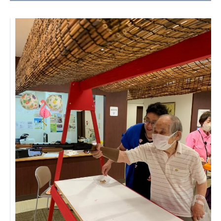
日本高齢者福祉協会
株式会社 爽やかな風沖縄
株式会社 鷹揚館
爽やかな風 中部エリア
鷹揚館
爽やかな風 那覇エリア
社会福祉法人 共生会
特別養護老人ホーム 共生の家
株式会社 アジアメデカ元気事業団
アジアメデカ元気事業団
株式会社 爽やかな風九州
株式会社 七星
爽やかな風九州
七星
社会福祉法人 福ふく
株式会社 せきれい
福ふく
せきれい
社会福祉法人 心の会