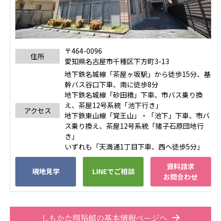
広州谷豊園
〒464-0096
住所
愛知県名古屋市千種区下方町3-13
地下鉄名城線「茶屋ヶ坂駅」から徒歩15分、基
幹バス谷口下車、南に徒歩8分
地下鉄名城線「砂田橋」下車、市バス乗り換
え、茶屋12号系統「池下行き」
アクセス
地下鉄東山線「覚王山」・「池下」下車、市バ
ス乗り換え、茶屋12号系統「猪子石原団地行
き」
いずれも「天満通1丁目下車、西へ徒歩5分」
資料請求
現地見学
LINEでご相談
お問合わせ
しもかた翔裕館の基本情報ページへ