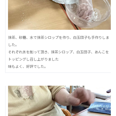
心の会
医療（共に生きる仲間達）
医療法人社団 美翔会
聖心美容クリニック
S-Labo（渋谷院）
抹茶、砂糖、水で抹茶シロップを作り、白玉団子も手作りしま
した。
医療法人社団 デンタルケアコミュニティ
それぞれ氷を削って頂き、抹茶シロップ、白玉団子、あんこを
フォレストデンタルクリニック
トッピングし召し上がりました
医療法人 共生会
味もよく、好評でした。
松園病院介護医療院
松園第二病院
複合ケアセンターまつぞの
医療法人社団 鴻愛会
こうのす共生病院
OKP with Life クリニック
こうのすナーシングホーム共生園