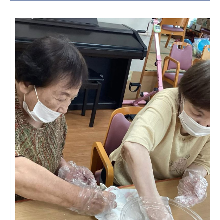
日本高齢者福祉協会
株式会社 爽やかな風沖縄
株式会社 鷹揚館
爽やかな風 中部エリア
鷹揚館
爽やかな風 那覇エリア
社会福祉法人 共生会
特別養護老人ホーム 共生の家
株式会社 アジアメデカ元気事業団
アジアメデカ元気事業団
株式会社 爽やかな風九州
株式会社 七星
爽やかな風九州
七星
社会福祉法人 福ふく
株式会社 せきれい
福ふく
せきれい
社会福祉法人 心の会