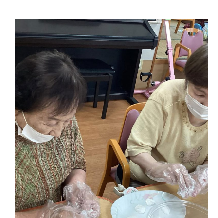
ーツクラブ
特定非営利活動法人アート応援隊
その他
Mediclude
株式会社アジアメデカ元気事業団
株式会社フラワーコミュニティ放送
Medicare Lead Japan
株式会社日本医科学研究所
特定非営利活動法人共生フォーラム
一般社団法人フードラボジャパン
特定非営利活動法人日本医療福祉機構
株式会社アメックファーマシー