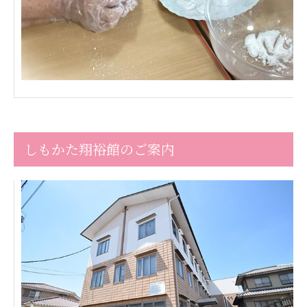
株式会社エネクト
株式会社 G.com R＆M
海外
海外グループ会社
美迪克（上海）商务咨询有限公司
共生（大連）商務諮詢有限公司
台灣善合股份有限公司
Angkor-Japan Friendship International
しもかた翔裕館のご案内
Hospital
クヴィアン小学校・カンボジア日本友好共生クヴ
ィアン中学校
カンボジア日本友好技術教育センター
NGO共生の家
G-COM JOINT STOCK COMPANY
海外子会社・合弁会社
瀋陽長者会
上海介護施設