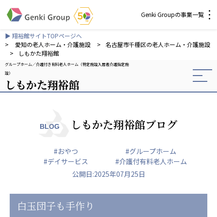
Genki Groupの事業一覧
▶ 翔裕館サイトTOPページへ
介護・福祉
>
愛知の老人ホーム・介護施設
>
名古屋市千種区の老人ホーム・介護施設
>
しもかた翔裕館
グループホーム
介護付き有料老人ホーム（特定施設入居者介護指定施
社会福祉法人 元気村グループ
設）
しもかた翔裕館
社会福祉法人元気村
社会福祉法人長寿村
社会福祉法人長寿の里
社会福祉法人長寿の森
しもかた翔裕館ブログ
BLOG
社会福祉法人杜の村
#おやつ
#グループホーム
株式会社 サンガジャパン
#デイサービス
#介護付有料老人ホーム
株式会社日本遮蔽技研
公開日:2025年07月25日
サンガ共同組合
株式会社Genkiリレーションズ
白玉団子も手作り
一般社団法人 日本高齢者福祉協会