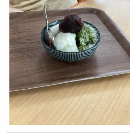
あげお共生の家
医療法人 京都翔医会
西京都病院
西京都クリニック
洛桂の郷
桂寿の郷
訪問看護ステーション秋桜
上桂の郷
ファミリエール吉祥院
教育（共に生きる仲間達）
学校法人明星学園
関東福祉専門学校
国際医療専門学校
浦和学院高等学校
明星幼稚園
志学会高等学校
特定非営利活動法人ファイアーレッズメディカルスポ