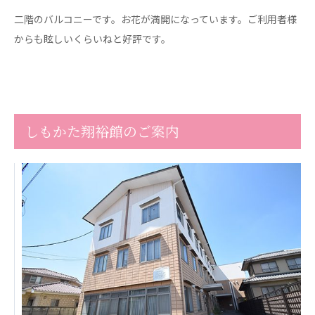
心の会
二階のバルコニーです。お花が満開になっています。ご利用者様
医療（共に生きる仲間達）
からも眩しいくらいねと好評です。
医療法人社団 美翔会
聖心美容クリニック
S-Labo（渋谷院）
医療法人社団 デンタルケアコミュニティ
しもかた翔裕館のご案内
フォレストデンタルクリニック
医療法人 共生会
松園病院介護医療院
松園第二病院
複合ケアセンターまつぞの
医療法人社団 鴻愛会
こうのす共生病院
OKP with Life クリニック
こうのすナーシングホーム共生園