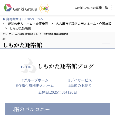
Genki Groupの事業一覧
▶ 翔裕館サイトTOPページへ
介護・福祉
>
愛知の老人ホーム・介護施設
>
名古屋市千種区の老人ホーム・介護施設
>
しもかた翔裕館
グループホーム
介護付き有料老人ホーム（特定施設入居者介護指定施
社会福祉法人 元気村グループ
設）
しもかた翔裕館
社会福祉法人元気村
社会福祉法人長寿村
社会福祉法人長寿の里
社会福祉法人長寿の森
しもかた翔裕館ブログ
BLOG
社会福祉法人杜の村
#グループホーム
#デイサービス
株式会社 サンガジャパン
#介護付有料老人ホーム
#季節のお便り
株式会社日本遮蔽技研
公開日:2025年06月20日
サンガ共同組合
株式会社Genkiリレーションズ
二階のバルコニー
一般社団法人 日本高齢者福祉協会