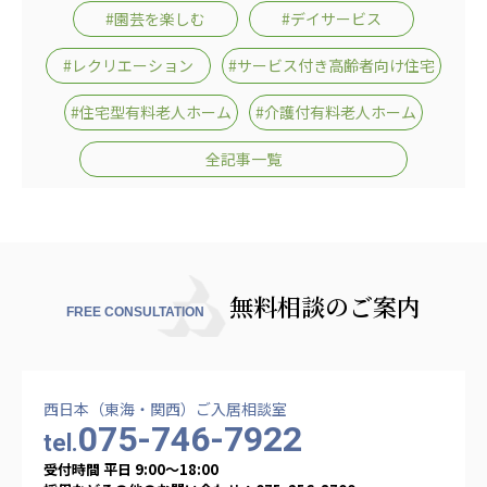
株式会社エネクト
株式会社 G.com R＆M
#園芸を楽しむ
#デイサービス
海外
#レクリエーション
#サービス付き高齢者向け住宅
海外グループ会社
#住宅型有料老人ホーム
#介護付有料老人ホーム
美迪克（上海）商务咨询有限公司
全記事一覧
共生（大連）商務諮詢有限公司
台灣善合股份有限公司
Angkor-Japan Friendship International
Hospital
クヴィアン小学校・カンボジア日本友好共生クヴ
ィアン中学校
無料相談のご案内
FREE CONSULTATION
カンボジア日本友好技術教育センター
NGO共生の家
G-COM JOINT STOCK COMPANY
西日本（東海・関西）ご入居相談室
海外子会社・合弁会社
075-746-7922
tel.
瀋陽長者会
受付時間 平日 9:00〜18:00
上海介護施設