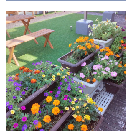
日本高齢者福祉協会
株式会社 爽やかな風沖縄
株式会社 鷹揚館
爽やかな風 中部エリア
鷹揚館
爽やかな風 那覇エリア
社会福祉法人 共生会
特別養護老人ホーム 共生の家
株式会社 アジアメデカ元気事業団
アジアメデカ元気事業団
株式会社 爽やかな風九州
株式会社 七星
爽やかな風九州
七星
社会福祉法人 福ふく
株式会社 せきれい
福ふく
せきれい
社会福祉法人 心の会