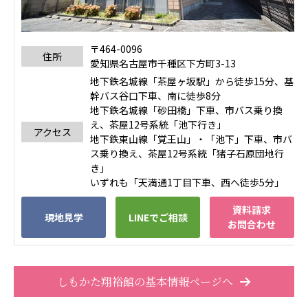
あげお共生の家
医療法人 京都翔医会
〒464-0096
住所
西京都病院
愛知県名古屋市千種区下方町3-13
西京都クリニック
地下鉄名城線「茶屋ヶ坂駅」から徒歩15分、基
幹バス谷口下車、南に徒歩8分
洛桂の郷
地下鉄名城線「砂田橋」下車、市バス乗り換
桂寿の郷
え、茶屋12号系統「池下行き」
訪問看護ステーション秋桜
アクセス
地下鉄東山線「覚王山」・「池下」下車、市バ
上桂の郷
ス乗り換え、茶屋12号系統「猪子石原団地行
ファミリエール吉祥院
き」
教育（共に生きる仲間達）
いずれも「天満通1丁目下車、西へ徒歩5分」
資料請求
現地見学
LINEでご相談
学校法人明星学園
関東福祉専門学校
お問合わせ
国際医療専門学校
浦和学院高等学校
明星幼稚園
志学会高等学校
しもかた翔裕館の基本情報ページへ
特定非営利活動法人ファイアーレッズメディカルスポ