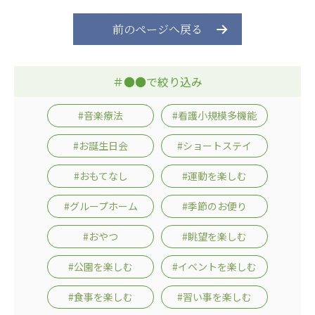
ーツクラブ
前のページへ戻る
特定非営利活動法人アート応援隊
その他
＃●●で絞り込み
Mediclude
株式会社アジアメデカ元気事業団
#音楽療法
#看護小規模多機能
株式会社フラワーコミュニティ放送
#お誕生日会
#ショートステイ
Medicare Lead Japan
#おもてなし
#運動を楽しむ
株式会社日本医科学研究所
#グループホーム
#季節のお便り
特定非営利活動法人共生フォーラム
#おやつ
#眺望を楽しむ
一般社団法人フードラボジャパン
#公園を楽しむ
#イベントを楽しむ
特定非営利活動法人日本医療福祉機構
#食事を楽しむ
#習い事を楽しむ
株式会社アメックファーマシー