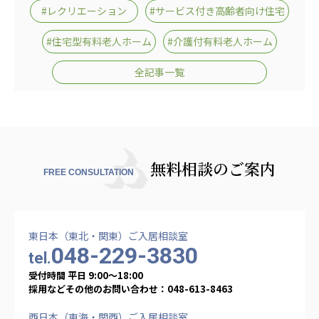
#レクリエーション
#サービス付き高齢者向け住宅
株式会社エネクト
株式会社 G.com R＆M
海外
#住宅型有料老人ホーム
#介護付有料老人ホーム
海外グループ会社
全記事一覧
美迪克（上海）商务咨询有限公司
共生（大連）商務諮詢有限公司
台灣善合股份有限公司
Angkor-Japan Friendship International
Hospital
無料相談のご案内
クヴィアン小学校・カンボジア日本友好共生クヴ
FREE CONSULTATION
ィアン中学校
カンボジア日本友好技術教育センター
NGO共生の家
東日本（東北・関東）ご入居相談室
G-COM JOINT STOCK COMPANY
048-229-3830
tel.
海外子会社・合弁会社
受付時間 平日 9:00〜18:00
採用などその他のお問い合わせ：048-613-8463
瀋陽長者会
上海介護施設
西日本（東海・関西）ご入居相談室