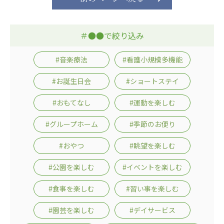
ーツクラブ
特定非営利活動法人アート応援隊
＃●●で絞り込み
その他
#音楽療法
#看護小規模多機能
Mediclude
株式会社アジアメデカ元気事業団
#お誕生日会
#ショートステイ
株式会社フラワーコミュニティ放送
#おもてなし
#運動を楽しむ
Medicare Lead Japan
#グループホーム
#季節のお便り
株式会社日本医科学研究所
#おやつ
#眺望を楽しむ
特定非営利活動法人共生フォーラム
#公園を楽しむ
#イベントを楽しむ
一般社団法人フードラボジャパン
#食事を楽しむ
#習い事を楽しむ
特定非営利活動法人日本医療福祉機構
#園芸を楽しむ
#デイサービス
株式会社アメックファーマシー