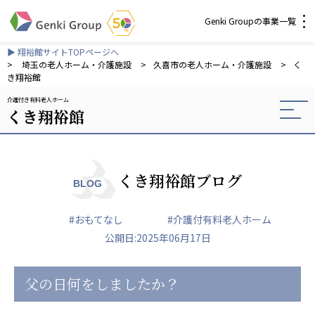
Genki Groupの事業一覧
▶ 翔裕館サイトTOPページへ
介護・福祉
>
埼玉の老人ホーム・介護施設
>
久喜市の老人ホーム・介護施設
>
く
き翔裕館
介護付き有料老人ホーム
社会福祉法人 元気村グループ
くき翔裕館
社会福祉法人元気村
社会福祉法人長寿村
社会福祉法人長寿の里
社会福祉法人長寿の森
くき翔裕館ブログ
BLOG
社会福祉法人杜の村
#おもてなし
#介護付有料老人ホーム
株式会社 サンガジャパン
公開日:2025年06月17日
株式会社日本遮蔽技研
サンガ共同組合
株式会社Genkiリレーションズ
父の日何をしましたか？
一般社団法人 日本高齢者福祉協会