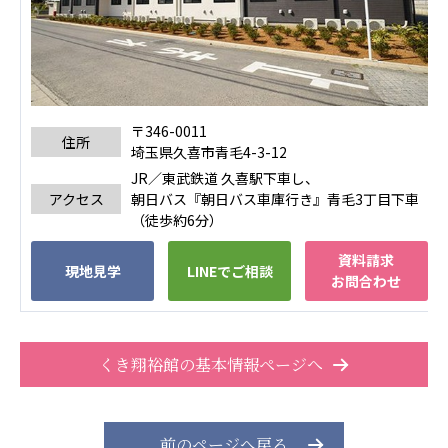
あげお共生の家
医療法人 京都翔医会
西京都病院
西京都クリニック
〒346-0011
洛桂の郷
住所
埼玉県久喜市青毛4-3-12
桂寿の郷
JR／東武鉄道 久喜駅下車し、
訪問看護ステーション秋桜
アクセス
朝日バス『朝日バス車庫行き』青毛3丁目下車
上桂の郷
（徒歩約6分）
ファミリエール吉祥院
資料請求
教育（共に生きる仲間達）
現地見学
LINEでご相談
お問合わせ
学校法人明星学園
関東福祉専門学校
国際医療専門学校
浦和学院高等学校
くき翔裕館の基本情報ページへ
明星幼稚園
志学会高等学校
前のページへ戻る
特定非営利活動法人ファイアーレッズメディカルスポ