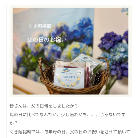
日本高齢者福祉協会
株式会社 爽やかな風沖縄
株式会社 鷹揚館
爽やかな風 中部エリア
鷹揚館
爽やかな風 那覇エリア
社会福祉法人 共生会
特別養護老人ホーム 共生の家
株式会社 アジアメデカ元気事業団
アジアメデカ元気事業団
株式会社 爽やかな風九州
株式会社 七星
爽やかな風九州
七星
皆さんは、父の日何をしましたか？
社会福祉法人 福ふく
株式会社 せきれい
母の日に比べてなんだか、少し忘れがち、、、じゃないです
福ふく
せきれい
か？
くき翔裕館では、毎年母の日、父の日のお祝いをさせて頂いて
社会福祉法人 心の会