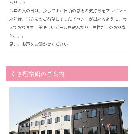
おります
心の会
医療（共に生きる仲間達）
今年の父の日は、少しですが日頃の感謝の気持ちをプレゼント
来年は、皆さんのご希望にそったイベントが出来るように、考
医療法人社団 美翔会
えております！美味しいビールを飲んだり、男性だけのお話な
聖心美容クリニック
ど、、。
S-Labo（渋谷院）
是非、お声をお聞かせください
医療法人社団 デンタルケアコミュニティ
フォレストデンタルクリニック
くき翔裕館のご案内
医療法人 共生会
松園病院介護医療院
松園第二病院
複合ケアセンターまつぞの
医療法人社団 鴻愛会
こうのす共生病院
OKP with Life クリニック
こうのすナーシングホーム共生園