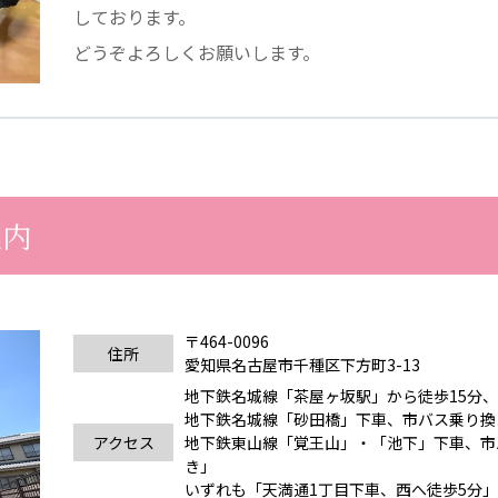
しております。
医療専門学校
浦和学院高等学校
明星幼稚園
どうぞよろしくお願いします。
ラブ
特定非営利活動法人アート応援隊
株式会社フラワーコミュニティ放送
Medicare Lead Japa
案内
フードラボジャパン
特定非営利活動法人日本医療福祉機構
〒464-0096
住所
愛知県名古屋市千種区下方町3-13
地下鉄名城線「茶屋ヶ坂駅」から徒歩15分
地下鉄名城線「砂田橋」下車、市バス乗り換
アクセス
地下鉄東山線「覚王山」・「池下」下車、市
き」
有限公司
台灣善合股份有限公司
Angkor-Japan Friendship
いずれも「天満通1丁目下車、西へ徒歩5分」