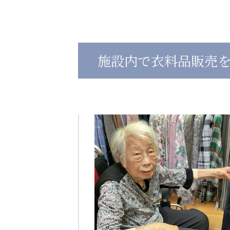
心の会
医療（共に生きる仲間達）
施設内で衣料品販売
医療法人社団 美翔会
医療法人社団 デンタルケアコミ
聖心美容クリニック
フォレストデンタルクリニッ
S-Labo（渋谷院）
教育（共に生きる仲間達）