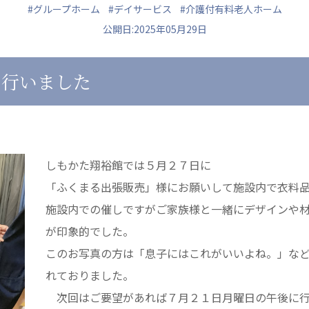
#グループホーム
#デイサービス
#介護付有料老人ホーム
公開日:2025年05月29日
を行いました
ュニティ
医療法人 共生会
医療法人社団 鴻愛
ク
松園病院介護医療院
こうのす共生病
松園第二病院
OKP with Lif
複合ケアセンターまつぞの
こうのすナーシ
しもかた翔裕館では５月２７日に
あげお共生の家
「ふくまる出張販売」様にお願いして施設内で衣料
施設内での催しですがご家族様と一緒にデザインや
が印象的でした。
このお写真の方は「息子にはこれがいいよね。」な
れておりました。
次回はご要望があれば７月２１日月曜日の午後に行