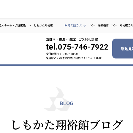
老人ホーム・介護施設
>
しもかた翔裕館
▶ その他のリンク
＞＞
詳細検索
＞＞
翔裕館の介
西日本（東海・関西）ご入居相談室
tel.
075-746-7922
現地見
受付時間 平日 9:00〜18:00
採用などその他のお問い合わせ：075-256-8700
ャパン
一般社団法人 日本高齢者福祉協会
株式会社
技研
日本高齢者福祉協会
爽やかな
爽やかな
ーションズ
BLOG
元気事業団
株式会社 爽やかな風九州
株式会社 七星
しもかた翔裕館ブログ
業団
爽やかな風九州
七星