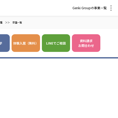
Genki Groupの事業一覧
護
＞＞
空室一覧
資料請求
学
体験入居（無料）
LINEでご相談
お問合わせ
 爽やかな風沖縄
株式会社 鷹揚館
風 中部エリア
鷹揚館
風 那覇エリア
社会福祉法人 福ふく
株式会社 せきれい
福ふく
せきれい