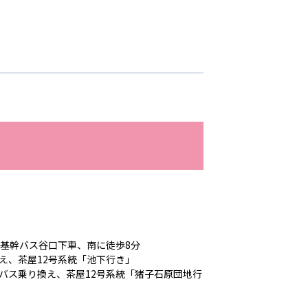
志学会高等学校
n
株式会社日本医科学研究所
株式会社アメックファーマシー
、基幹バス谷口下車、南に徒歩8分
え、茶屋12号系統「池下行き」
バス乗り換え、茶屋12号系統「猪子石原団地行
 International Hospital