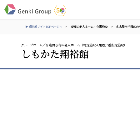
▶ 翔裕館サイトTOPページへ
>
愛知の老人ホーム・介護施設
>
名古屋市千種区の
グループホーム
介護付き有料老人ホーム（特定施設入居者介護指定施設）
介護・福祉
しもかた翔裕館
社会福祉法人 元気村グループ
株式会社 サンガジ
社会福祉法人元気村
株式会社日本遮蔽
社会福祉法人長寿村
サンガ共同組合
社会福祉法人長寿の里
株式会社Genkiリレ
社会福祉法人長寿の森
社会福祉法人杜の村
社会福祉法人 共生会
株式会社 アジアメデカ
特別養護老人ホーム 共生の家
アジアメデカ元気事
社会福祉法人 心の会