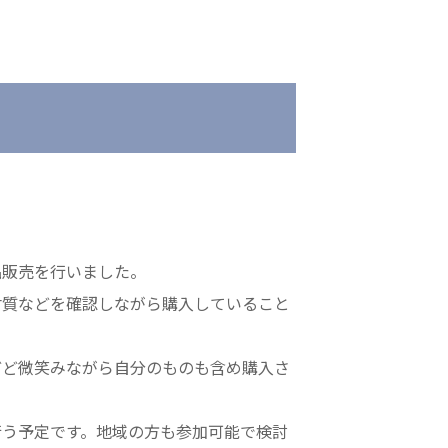
会
医療法人 京都翔医会
院
西京都病院
e クリニック
西京都クリニック
ングホーム共生園
洛桂の郷
桂寿の郷
品販売を行いました。
訪問看護ステーション秋桜
材質などを確認しながら購入していること
上桂の郷
ファミリエール吉祥院
どど微笑みながら自分のものも含め購入さ
う予定です。地域の方も参加可能で検討