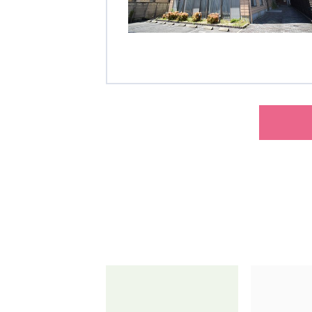
クヴィアン小学校・カンボジア日本友好共生クヴィアン中学校
海外子会社・合弁会社
瀋陽長者会
上海介護施設
広州谷豊園