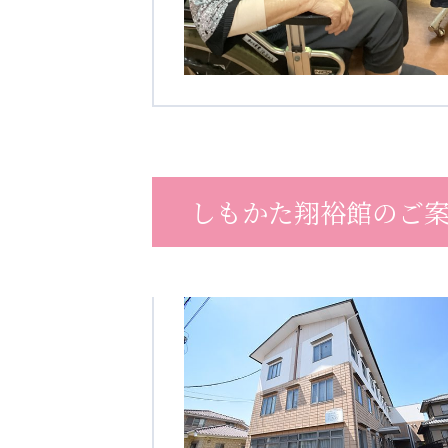
学校法人明星学園
関東福祉専門学校
国際
特定非営利活動法人ファイアーレッズメディカルスポーツク
その他
Mediclude
株式会社アジアメデカ元気事業団
しもかた翔裕館のご
特定非営利活動法人共生フォーラム
一般社団法人
株式会社エネクト
株式会社 G.com R＆M
海外
海外グループ会社
美迪克（上海）商务咨询有限公司
共生（大連）商務諮詢