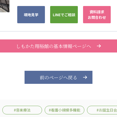
カンボジア日本友好技術教育センター
NGO共生の家
G
資料請求
現地見学
LINEでご相談
お問合わせ
しもかた翔裕館の基本情報ページへ
前のページへ戻る
#音楽療法
#看護小規模多機能
#お誕生日会