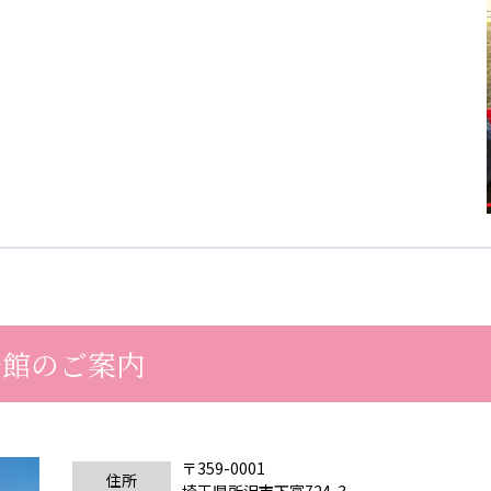
号館のご案内
〒359-0001
住所
埼玉県所沢市下富724-3