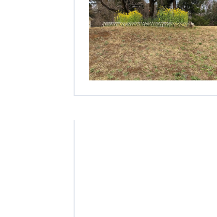
クヴィアン小学校・カンボジア日本友好共生クヴィアン中学校
海外子会社・合弁会社
瀋陽長者会
上海介護施設
広州谷豊園