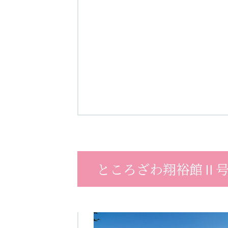
ところざわ翔裕館Ⅱ