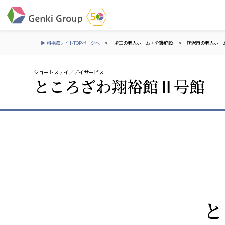
▶ 翔裕館サイトTOPページへ
>
埼玉の老人ホーム・介護施設
>
所沢市の老人ホー
ショートステイ
デイサービス
介護・福祉
ところざわ翔裕館Ⅱ号館
社会福祉法人 元気村グループ
株式会社 サンガジ
社会福祉法人元気村
株式会社日本遮蔽
社会福祉法人長寿村
サンガ共同組合
社会福祉法人長寿の里
株式会社Genkiリレ
社会福祉法人長寿の森
社会福祉法人杜の村
社会福祉法人 共生会
株式会社 アジアメデカ
と
特別養護老人ホーム 共生の家
アジアメデカ元気事
社会福祉法人 心の会