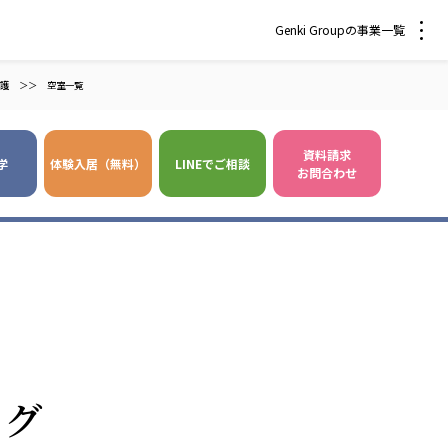
Genki Groupの事業一覧
護
＞＞
空室一覧
資料請求
学
体験入居（無料）
LINEでご相談
お問合わせ
 爽やかな風沖縄
株式会社 鷹揚館
風 中部エリア
鷹揚館
風 那覇エリア
社会福祉法人 福ふく
株式会社 せきれい
ログ
福ふく
せきれい