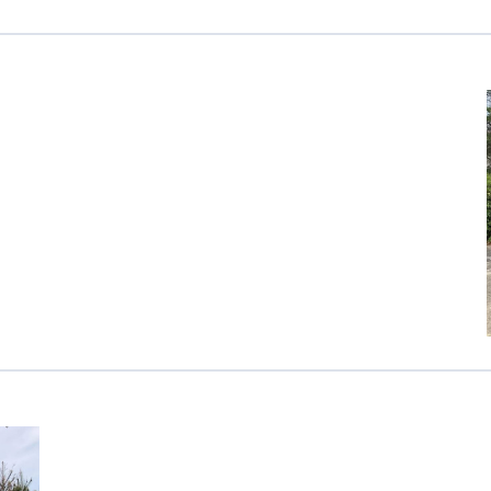
医療専門学校
浦和学院高等学校
明星幼稚園
ラブ
特定非営利活動法人アート応援隊
株式会社フラワーコミュニティ放送
Medicare Lead Japa
フードラボジャパン
特定非営利活動法人日本医療福祉機構
有限公司
台灣善合股份有限公司
Angkor-Japan Friendship