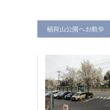
心の会
医療（共に生きる仲間達）
稲荷山公園へお散歩
医療法人社団 美翔会
医療法人社団 デンタルケアコミ
聖心美容クリニック
フォレストデンタルクリニッ
S-Labo（渋谷院）
教育（共に生きる仲間達）