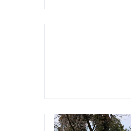
学校法人明星学園
関東福祉専門学校
国際
特定非営利活動法人ファイアーレッズメディカルスポーツク
その他
Mediclude
株式会社アジアメデカ元気事業団
特定非営利活動法人共生フォーラム
一般社団法人
株式会社エネクト
株式会社 G.com R＆M
海外
海外グループ会社
美迪克（上海）商务咨询有限公司
共生（大連）商務諮詢