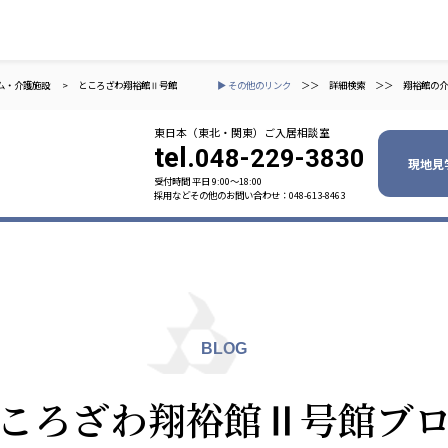
ム・介護施設
>
ところざわ翔裕館Ⅱ号館
▶ その他のリンク
＞＞
詳細検索
＞＞
翔裕館の介
東日本（東北・関東）ご入居相談室
tel.
048-229-3830
現地見
受付時間 平日 9:00〜18:00
採用などその他のお問い合わせ：048-613-8463
ャパン
一般社団法人 日本高齢者福祉協会
株式会社
技研
日本高齢者福祉協会
爽やかな
爽やかな
ーションズ
BLOG
元気事業団
株式会社 爽やかな風九州
株式会社 七星
ころざわ翔裕館Ⅱ号館ブ
業団
爽やかな風九州
七星