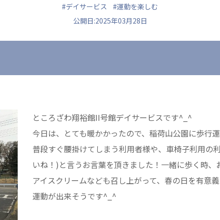
#デイサービス
#運動を楽しむ
公開日:2025年03月28日
ュニティ
医療法人 共生会
医療法人社団 鴻愛
ク
松園病院介護医療院
こうのす共生病
松園第二病院
OKP with Lif
複合ケアセンターまつぞの
こうのすナーシ
ところざわ翔裕館II号館デイサービスです^_^
あげお共生の家
今日は、とても暖かかったので、稲荷山公園に歩行
普段すぐ腰掛けてしまう利用者様や、車椅子利用の利
いね！)と言うお言葉を頂きました！一緒に歩く時、
アイスクリームなども召し上がって、春の日を有意義
運動が出来そうです^_^