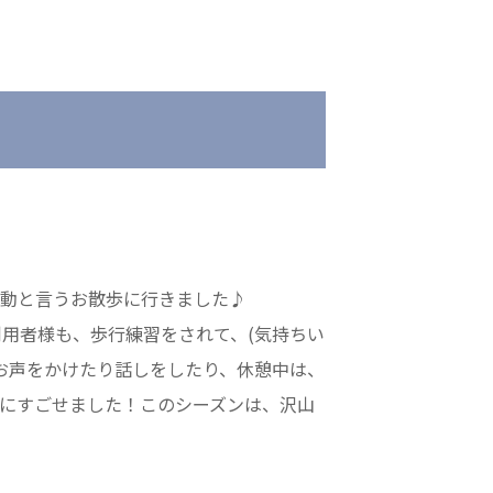
会
医療法人 京都翔医会
院
西京都病院
e クリニック
西京都クリニック
ングホーム共生園
洛桂の郷
桂寿の郷
運動と言うお散歩に行きました♪
訪問看護ステーション秋桜
用者様も、歩行練習をされて、(気持ちい
上桂の郷
お声をかけたり話しをしたり、休憩中は、
ファミリエール吉祥院
にすごせました！このシーズンは、沢山