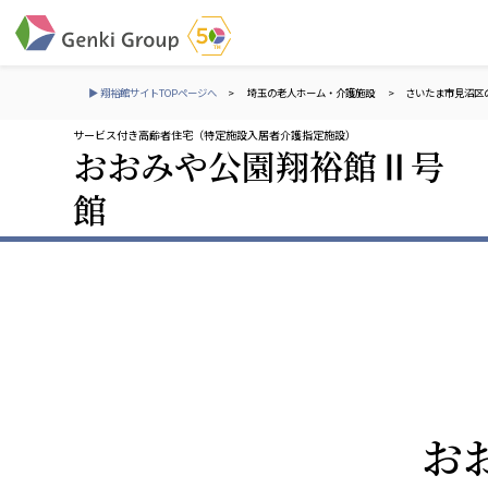
▶ 翔裕館サイトTOPページへ
>
埼玉の老人ホーム・介護施設
>
さいたま市見沼区
サービス付き高齢者住宅（特定施設入居者介護指定施設）
おおみや公園翔裕館Ⅱ号
介護・福祉
館
社会福祉法人 元気村グループ
株式会社 サンガジ
社会福祉法人元気村
株式会社日本遮蔽
社会福祉法人長寿村
サンガ共同組合
社会福祉法人長寿の里
株式会社Genkiリレ
社会福祉法人長寿の森
社会福祉法人杜の村
社会福祉法人 共生会
株式会社 アジアメデカ
お
特別養護老人ホーム 共生の家
アジアメデカ元気事
社会福祉法人 心の会