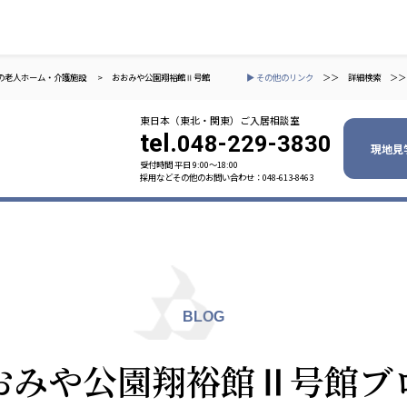
の老人ホーム・介護施設
>
おおみや公園翔裕館Ⅱ号館
▶ その他のリンク
＞＞
詳細検索
＞＞
東日本（東北・関東）ご入居相談室
tel.
048-229-3830
現地見
受付時間 平日 9:00〜18:00
採用などその他のお問い合わせ：048-613-8463
ャパン
一般社団法人 日本高齢者福祉協会
株式会社
技研
日本高齢者福祉協会
爽やかな
爽やかな
ーションズ
BLOG
元気事業団
株式会社 爽やかな風九州
株式会社 七星
おみや公園翔裕館Ⅱ号館ブ
業団
爽やかな風九州
七星