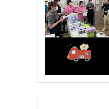
学校法人明星学園
関東福祉専門学校
国際
特定非営利活動法人ファイアーレッズメディカルスポーツク
その他
Mediclude
株式会社アジアメデカ元気事業団
特定非営利活動法人共生フォーラム
一般社団法人
株式会社エネクト
株式会社 G.com R＆M
海外
海外グループ会社
美迪克（上海）商务咨询有限公司
共生（大連）商務諮詢