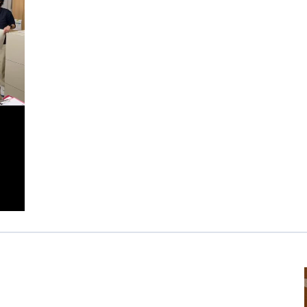
医療専門学校
浦和学院高等学校
明星幼稚園
ラブ
特定非営利活動法人アート応援隊
株式会社フラワーコミュニティ放送
Medicare Lead Japa
フードラボジャパン
特定非営利活動法人日本医療福祉機構
有限公司
台灣善合股份有限公司
Angkor-Japan Friendship