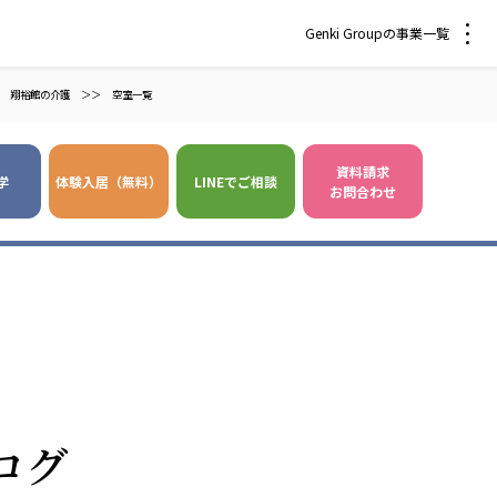
Genki Groupの事業一覧
翔裕館の介護
＞＞
空室一覧
資料請求
学
体験入居（無料）
LINEでご相談
お問合わせ
 爽やかな風沖縄
株式会社 鷹揚館
風 中部エリア
鷹揚館
風 那覇エリア
社会福祉法人 福ふく
株式会社 せきれい
ログ
福ふく
せきれい