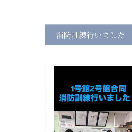
心の会
医療（共に生きる仲間達）
消防訓練行いました
医療法人社団 美翔会
医療法人社団 デンタルケアコミ
聖心美容クリニック
フォレストデンタルクリニッ
S-Labo（渋谷院）
教育（共に生きる仲間達）