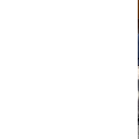
カンボジア日本友好技術教育センター
NGO共生の家
G