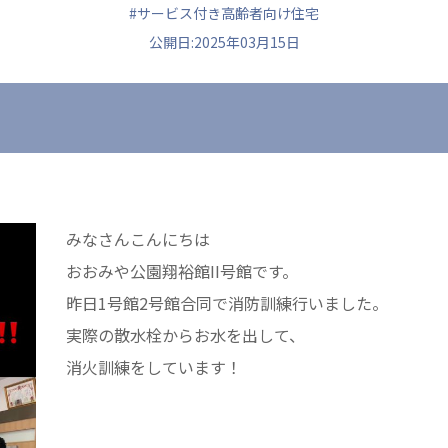
#サービス付き高齢者向け住宅
公開日:2025年03月15日
ュニティ
医療法人 共生会
医療法人社団 鴻愛
ク
松園病院介護医療院
こうのす共生病
松園第二病院
OKP with Lif
複合ケアセンターまつぞの
こうのすナーシ
みなさんこんにちは
あげお共生の家
おおみや公園翔裕館II号館です。
昨日1号館2号館合同で消防訓練行いました。
実際の散水栓からお水を出して、
消火訓練をしています！