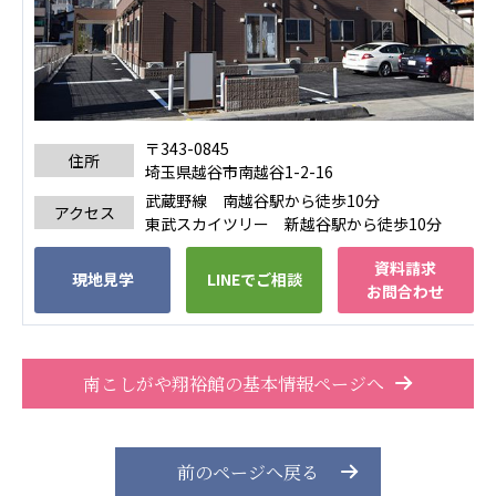
あげお共生の家
医療法人 京都翔医会
西京都病院
西京都クリニック
〒343-0845
洛桂の郷
住所
埼玉県越谷市南越谷1-2-16
桂寿の郷
武蔵野線 南越谷駅から徒歩10分
アクセス
訪問看護ステーション秋桜
東武スカイツリー 新越谷駅から徒歩10分
上桂の郷
資料請求
ファミリエール吉祥院
現地見学
LINEでご相談
お問合わせ
教育（共に生きる仲間達）
学校法人明星学園
関東福祉専門学校
南こしがや翔裕館の基本情報ページへ
国際医療専門学校
浦和学院高等学校
明星幼稚園
志学会高等学校
前のページへ戻る
特定非営利活動法人ファイアーレッズメディカルスポ