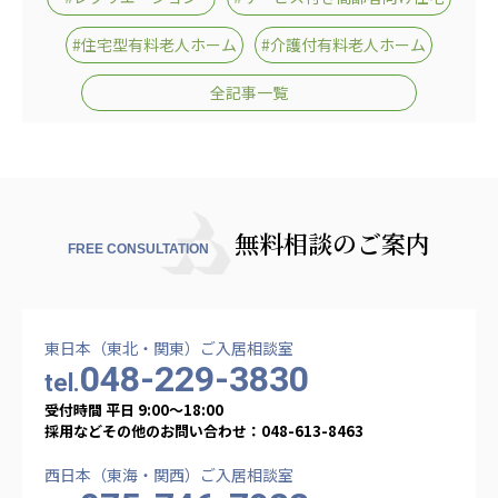
株式会社エネクト
株式会社 G.com R＆M
海外
#住宅型有料老人ホーム
#介護付有料老人ホーム
全記事一覧
海外グループ会社
美迪克（上海）商务咨询有限公司
共生（大連）商務諮詢有限公司
台灣善合股份有限公司
Angkor-Japan Friendship International
無料相談のご案内
Hospital
FREE CONSULTATION
クヴィアン小学校・カンボジア日本友好共生クヴ
ィアン中学校
カンボジア日本友好技術教育センター
東日本（東北・関東）ご入居相談室
NGO共生の家
048-229-3830
G-COM JOINT STOCK COMPANY
tel.
受付時間 平日 9:00〜18:00
海外子会社・合弁会社
採用などその他のお問い合わせ：048-613-8463
瀋陽長者会
西日本（東海・関西）ご入居相談室
上海介護施設