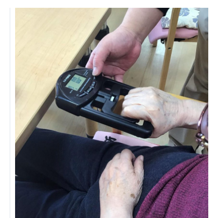
日本高齢者福祉協会
株式会社 爽やかな風沖縄
株式会社 鷹揚館
爽やかな風 中部エリア
鷹揚館
爽やかな風 那覇エリア
社会福祉法人 共生会
特別養護老人ホーム 共生の家
株式会社 アジアメデカ元気事業団
アジアメデカ元気事業団
株式会社 爽やかな風九州
株式会社 七星
爽やかな風九州
七星
社会福祉法人 福ふく
株式会社 せきれい
福ふく
せきれい
社会福祉法人 心の会