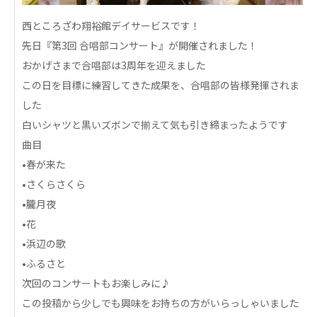
心の会
医療（共に生きる仲間達）
西ところざわ翔裕館デイサービスです！
先日『第3回 合唱部コンサート』が開催されました！
医療法人社団 美翔会
おかげさまで合唱部は3周年を迎えました
聖心美容クリニック
この日を目標に練習してきた成果を、合唱部の皆様発揮されま
S-Labo（渋谷院）
した
白いシャツと黒いズボンで揃えて気も引き締まったようです
医療法人社団 デンタルケアコミュニティ
曲目
フォレストデンタルクリニック
•春が来た
医療法人 共生会
•さくらさくら
松園病院介護医療院
•朧月夜
松園第二病院
•花
複合ケアセンターまつぞの
•浜辺の歌
医療法人社団 鴻愛会
•ふるさと
こうのす共生病院
次回のコンサートもお楽しみに♪
OKP with Life クリニック
この投稿から少しでも興味をお持ちの方がいらっしゃいました
こうのすナーシングホーム共生園