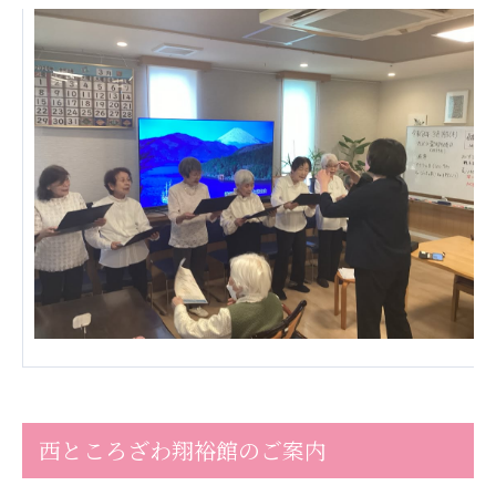
ーツクラブ
特定非営利活動法人アート応援隊
その他
Mediclude
株式会社アジアメデカ元気事業団
株式会社フラワーコミュニティ放送
Medicare Lead Japan
株式会社日本医科学研究所
特定非営利活動法人共生フォーラム
一般社団法人フードラボジャパン
特定非営利活動法人日本医療福祉機構
西ところざわ翔裕館のご案内
株式会社アメックファーマシー