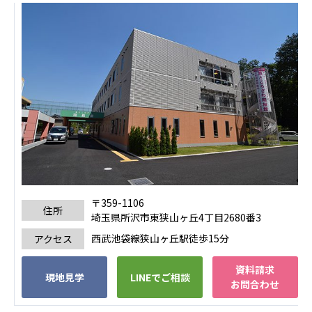
株式会社エネクト
株式会社 G.com R＆M
海外
海外グループ会社
美迪克（上海）商务咨询有限公司
共生（大連）商務諮詢有限公司
台灣善合股份有限公司
Angkor-Japan Friendship International
Hospital
クヴィアン小学校・カンボジア日本友好共生クヴ
ィアン中学校
カンボジア日本友好技術教育センター
〒359-1106
住所
埼玉県所沢市東狭山ヶ丘4丁目2680番3
NGO共生の家
G-COM JOINT STOCK COMPANY
西武池袋線狭山ヶ丘駅徒歩15分
アクセス
海外子会社・合弁会社
資料請求
現地見学
LINEでご相談
お問合わせ
瀋陽長者会
上海介護施設