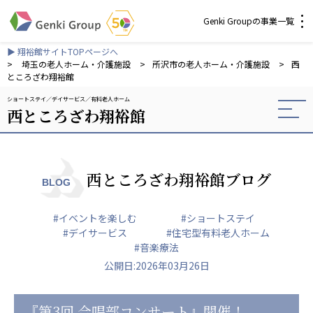
Genki Groupの事業一覧
▶ 翔裕館サイトTOPページへ
介護・福祉
>
埼玉の老人ホーム・介護施設
>
所沢市の老人ホーム・介護施設
>
西
ところざわ翔裕館
ショートステイ
デイサービス
有料老人ホーム
社会福祉法人 元気村グループ
西ところざわ翔裕館
社会福祉法人元気村
社会福祉法人長寿村
社会福祉法人長寿の里
社会福祉法人長寿の森
西ところざわ翔裕館ブログ
BLOG
社会福祉法人杜の村
#イベントを楽しむ
#ショートステイ
株式会社 サンガジャパン
#デイサービス
#住宅型有料老人ホーム
株式会社日本遮蔽技研
#音楽療法
サンガ共同組合
公開日:2026年03月26日
株式会社Genkiリレーションズ
一般社団法人 日本高齢者福祉協会
『第3回 合唱部コンサート』開催！