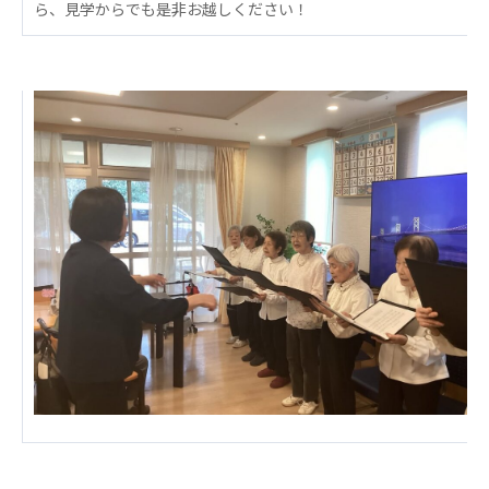
ら、見学からでも是非お越しください！
あげお共生の家
医療法人 京都翔医会
西京都病院
西京都クリニック
洛桂の郷
桂寿の郷
訪問看護ステーション秋桜
上桂の郷
ファミリエール吉祥院
教育（共に生きる仲間達）
学校法人明星学園
関東福祉専門学校
国際医療専門学校
浦和学院高等学校
明星幼稚園
志学会高等学校
特定非営利活動法人ファイアーレッズメディカルスポ