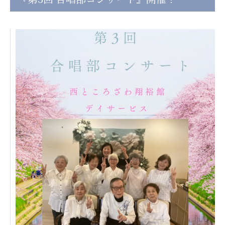
日本高齢者福祉協会
株式会社 爽やかな風沖縄
株式会社 鷹揚館
爽やかな風 中部エリア
鷹揚館
爽やかな風 那覇エリア
社会福祉法人 共生会
特別養護老人ホーム 共生の家
株式会社 アジアメデカ元気事業団
アジアメデカ元気事業団
株式会社 爽やかな風九州
株式会社 七星
爽やかな風九州
七星
社会福祉法人 福ふく
株式会社 せきれい
福ふく
せきれい
社会福祉法人 心の会