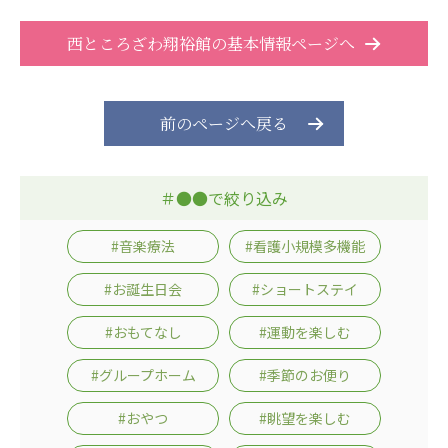
広州谷豊園
西ところざわ翔裕館の基本情報ページへ
前のページへ戻る
＃●●で絞り込み
#音楽療法
#看護小規模多機能
#お誕生日会
#ショートステイ
#おもてなし
#運動を楽しむ
#グループホーム
#季節のお便り
#おやつ
#眺望を楽しむ